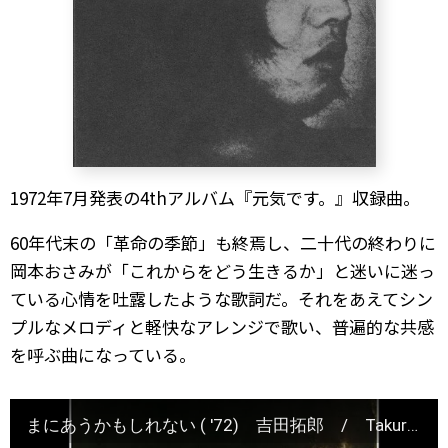
1972年7月発表の4thアルバム『元気です。』収録曲。
60年代末の「革命の季節」も終焉し、二十代の終わりに
岡本おさみが「これからをどう生きるか」と迷いに迷っ
ている心情を吐露したような歌詞だ。それをあえてシン
プルなメロディと軽快なアレンジで歌い、普遍的な共感
を呼ぶ曲になっている。
まにあうかもしれない ( '72) 吉田拓郎 / Takuro Yoshida " maniau komoshirenai "