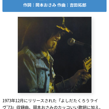
作詞：岡本おさみ 作曲：吉田拓郎
1973年12月にリリースされた『よしだたくろうライ
ヴ’73』収録曲。岡本おさみのカッコいい歌詞に加え、