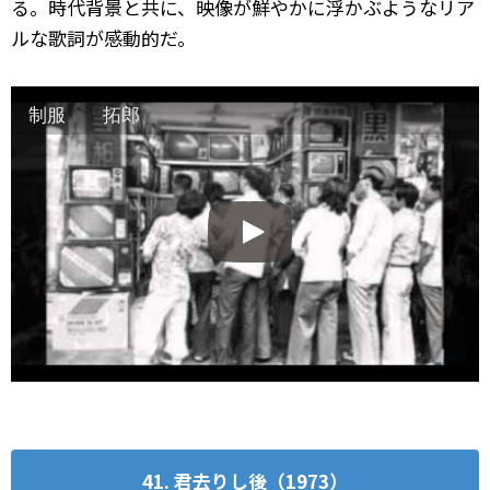
る。時代背景と共に、映像が鮮やかに浮かぶようなリア
ルな歌詞が感動的だ。
制服 拓郎
41. 君去りし後（1973）