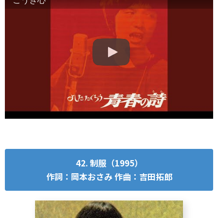
42. 制服（1995）
作詞：岡本おさみ 作曲：吉田拓郎