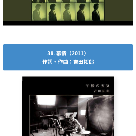
38. 慕情（2011）
作詞・作曲：吉田拓郎