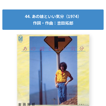
44. あの娘といい気分（1974）
作詞・作曲：吉田拓郎