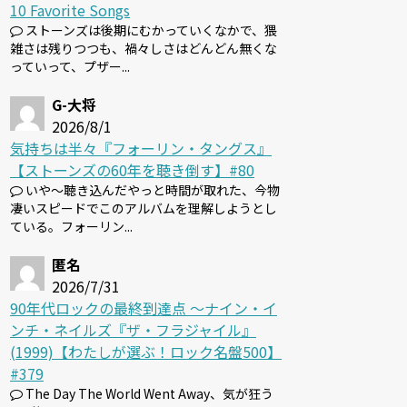
10 Favorite Songs
ストーンズは後期にむかっていくなかで、猥
雑さは残りつつも、禍々しさはどんどん無くな
っていって、プザー...
G-大将
2026/8/1
気持ちは半々『フォーリン・タングス』
【ストーンズの60年を聴き倒す】#80
いや～聴き込んだやっと時間が取れた、今物
凄いスピードでこのアルバムを理解しようとし
ている。フォーリン...
匿名
2026/7/31
90年代ロックの最終到達点 〜ナイン・イ
ンチ・ネイルズ『ザ・フラジャイル』
(1999)【わたしが選ぶ！ロック名盤500】
#379
The Day The World Went Away、気が狂う