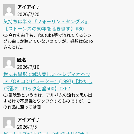
アイアイ♪
2026/7/20
気持ちは半々『フォーリン・タングス』
【ストーンズの60年を聴き倒す】#80
今作も前作も、Youtube等で流れてくるシン
グル曲しか聴いていないのですが、感想はGoro
さんとほ...
匿名
2026/7/10
世にも異形で滅法美しい 〜レディオヘッ
ド『OK コンピューター』(1997)【わたし
が選ぶ！ロック名盤500】#367
愛聴盤というのは、アルバムの流れを思い出
すだけで不思議とワクワクするものですが、こ
の作品に至っては個...
アイアイ♪
2026/7/5
ビートルズがカバーした曲のオリジナル