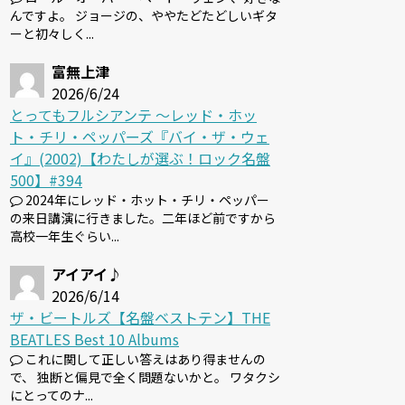
んですよ。 ジョージの、ややたどたどしいギタ
ーと初々しく...
富無上津
2026/6/24
とってもフルシアンテ 〜レッド・ホッ
ト・チリ・ペッパーズ『バイ・ザ・ウェ
イ』(2002)【わたしが選ぶ！ロック名盤
500】#394
2024年にレッド・ホット・チリ・ペッパー
の来日講演に行きました。二年ほど前ですから
高校一年生ぐらい...
アイアイ♪
2026/6/14
ザ・ビートルズ【名盤ベストテン】THE
BEATLES Best 10 Albums
これに関して正しい答えはあり得ませんの
で、 独断と偏見で全く問題ないかと。 ワタクシ
にとってのナ...