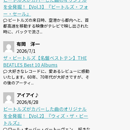
を全発掘！【Vol.3】『ビートルズ・フォ
ー・セール』
ビートルズの来日時、空港から都内へと、首
都高速を移動する映像がテレビで映し出された
時に、バックで流さ...
有岡 洋一
2026/7/1
ザ・ビートルズ【名盤ベストテン】THE
BEATLES Best 10 Albums
大好きなレコードに、愛あるレビューに感動
いたします。60年、70年代が大好きですが、そ
の後のアーティ...
アイアイ♪
2026/6/28
ビートルズがカバーした曲のオリジナル
を全発掘！【Vol.2】『ウィズ・ザ・ビー
トルズ』
ロール・オーバー・ベートーヴェン 、好きな