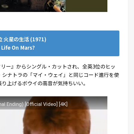
位
火星の生活 (1971)
Life On Mars?
・ドリー』からシングル・カットされ、全英3位のヒッ
・シナトラの「マイ・ウェイ」と同じコード進行を使
張り上げるボウイの高音が気持ちいい。
l Ending) [Official Video] [4K]