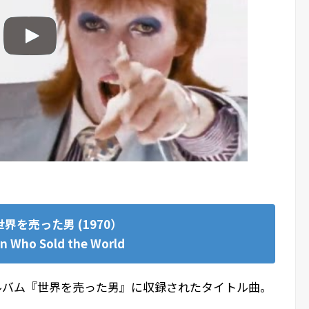
世界を売った男 (
1970）
n Who Sold the World
dアルバム『世界を売った男』に収録されたタイトル曲。