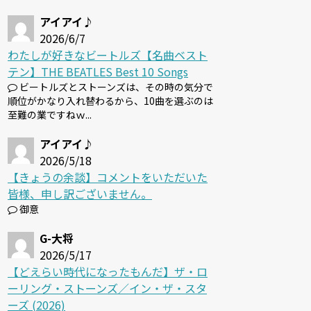
アイアイ♪
2026/6/7
わたしが好きなビートルズ【名曲ベスト
テン】THE BEATLES Best 10 Songs
ビートルズとストーンズは、その時の気分で
順位がかなり入れ替わるから、10曲を選ぶのは
至難の業ですねｗ...
アイアイ♪
2026/5/18
【きょうの余談】コメントをいただいた
皆様、申し訳ございません。
御意
G-大将
2026/5/17
【どえらい時代になったもんだ】ザ・ロ
ーリング・ストーンズ／イン・ザ・スタ
ーズ (2026)