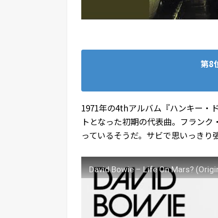
第8
1971年の4thアルバム『ハンキー
トとなった初期の代表曲。フランク
っているそうだ。サビで思いっきり
David Bowie – Life On Mars? (Origina