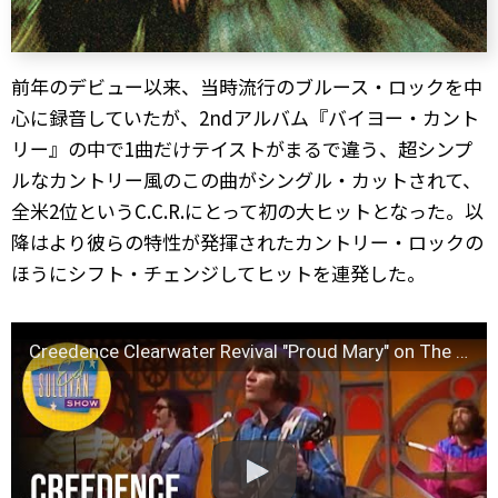
前年のデビュー以来、当時流行のブルース・ロックを中
心に録音していたが、2ndアルバム『バイヨー・カント
リー』の中で1曲だけテイストがまるで違う、超シンプ
ルなカントリー風のこの曲がシングル・カットされて、
全米2位というC.C.R.にとって初の大ヒットとなった。以
降はより彼らの特性が発揮されたカントリー・ロックの
ほうにシフト・チェンジしてヒットを連発した。
Creedence Clearwater Revival "Proud Mary" on The Ed Sullivan Show