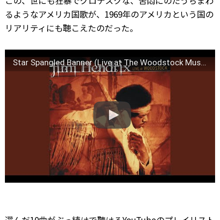
この、世にも狂暴でグロテスクな、苦悶にのたうちまわ
るようなアメリカ国歌が、1969年のアメリカという国の
リアリティにも聴こえたのだった。
Star Spangled Banner (Live at The Woodstock Music & Art Fair, August 18, 1969)
選んだ10曲がぶっ続けで聴けるYouTubeのプレイリスト