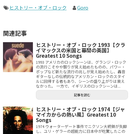
ヒストリー・オブ・ロック
Goro
関連記事
ヒストリー・オブ・ロック 1993【クラ
イマックスの米国と幕間の英国】
Greatest 10 Songs
1993 アメリカのロックシーンは、グランジ・ロック
の流行こそやや翳りが見え始めたものの、パワー・
ポップなど新たな流行の兆しが見え始めたし、轟音
ギターなしの伝統的なアメリカン・ロックのスタイ
ルに回帰する者もあり、シーンの盛り上がりは衰え
なかった。 一方で、イギリスのロックシーンは...
記事を読む
ヒストリー・オブ・ロック 1974【ジャ
マイカからの熱い風】Greatest 10
Songs
1974 ウォーターゲート事件でニクソン大統領が失脚
し、ユリ・ゲラーの超能力に日本中が吃驚したこの