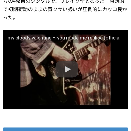
らの4枚目のシングルで、ブレイク作となった。原始的
で初期衝動のままの青クサい勢いが圧倒的にカッコ良か
った。
my bloody valentine – you made me realise (official video)