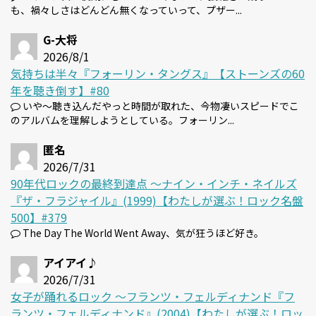
も、禍々しさはどんどん無くなっていって、プザー...
G-大将
2026/8/1
気持ちは半々『フォーリン・タングス』【ストーンズの60
年を聴き倒す】#80
いや～聴き込んだやっと時間が取れた、今物凄いスピードでこ
のアルバムを理解しようとしている。フォーリン...
匿名
2026/7/31
90年代ロックの最終到達点 〜ナイン・インチ・ネイルズ
『ザ・フラジャイル』(1999)【わたしが選ぶ！ロック名盤
500】#379
The Day The World Went Away、気が狂うほど好き。
アイアイ♪
2026/7/31
女子が踊れるロック 〜フランツ・フェルディナンド『フ
ランツ・フェルディナンド』(2004)【わたしが選ぶ！ロッ