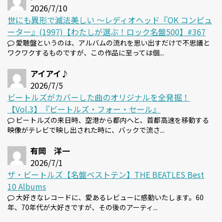
2026/7/10
世にも異形で滅法美しい 〜レディオヘッド『OK コンピュ
ーター』(1997)【わたしが選ぶ！ロック名盤500】#367
愛聴盤というのは、アルバムの流れを思い出すだけで不思議と
ワクワクするものですが、この作品に至っては個...
アイアイ♪
2026/7/5
ビートルズがカバーした曲のオリジナルを全発掘！
【Vol.3】『ビートルズ・フォー・セール』
ビートルズの来日時、空港から都内へと、首都高速を移動する
映像がテレビで映し出された時に、バックで流さ...
有岡 洋一
2026/7/1
ザ・ビートルズ【名盤ベストテン】THE BEATLES Best
10 Albums
大好きなレコードに、愛あるレビューに感動いたします。60
年、70年代が大好きですが、その後のアーティ...