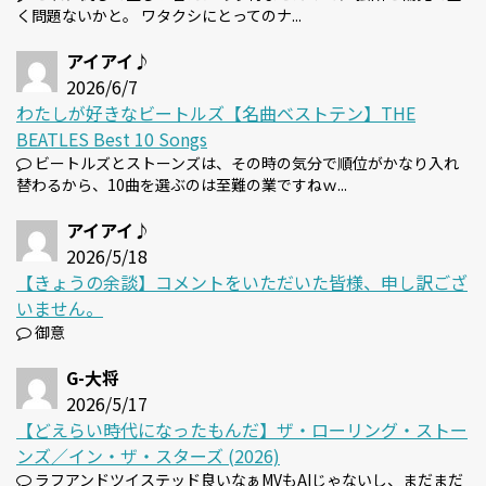
く問題ないかと。 ワタクシにとってのナ...
アイアイ♪
2026/6/7
わたしが好きなビートルズ【名曲ベストテン】THE
BEATLES Best 10 Songs
ビートルズとストーンズは、その時の気分で順位がかなり入れ
替わるから、10曲を選ぶのは至難の業ですねｗ...
アイアイ♪
2026/5/18
【きょうの余談】コメントをいただいた皆様、申し訳ござ
いません。
御意
G-大将
2026/5/17
【どえらい時代になったもんだ】ザ・ローリング・ストー
ンズ／イン・ザ・スターズ (2026)
ラフアンドツイステッド良いなぁMVもAIじゃないし、まだまだ