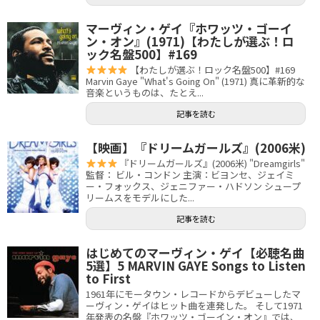
マーヴィン・ゲイ『ホワッツ・ゴーイ
ン・オン』(1971)【わたしが選ぶ！ロ
ック名盤500】#169
【わたしが選ぶ！ロック名盤500】#169
Marvin Gaye "What's Going On" (1971) 真に革新的な
音楽というものは、たとえ...
記事を読む
【映画】『ドリームガールズ』(2006米)
『ドリームガールズ』(2006米) "Dreamgirls"
監督： ビル・コンドン 主演：ビヨンセ、ジェイミ
ー・フォックス、ジェニファー・ハドソン シュープ
リームスをモデルにした...
記事を読む
はじめてのマーヴィン・ゲイ【必聴名曲
5選】5 MARVIN GAYE Songs to Listen
to First
1961年にモータウン・レコードからデビューしたマ
ーヴィン・ゲイはヒット曲を連発した。 そして1971
年発表の名盤『ホワッツ・ゴーイン・オン』では、