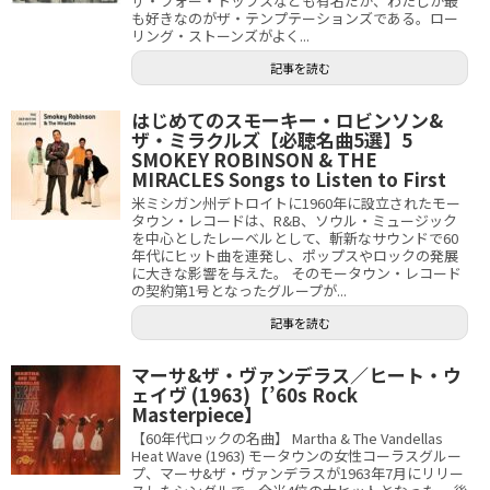
ザ・フォー・トップスなども有名だが、わたしが最
も好きなのがザ・テンプテーションズである。ロー
リング・ストーンズがよく...
記事を読む
はじめてのスモーキー・ロビンソン&
ザ・ミラクルズ【必聴名曲5選】5
SMOKEY ROBINSON & THE
MIRACLES Songs to Listen to First
米ミシガン州デトロイトに1960年に設立されたモー
タウン・レコードは、R&B、ソウル・ミュージック
を中心としたレーベルとして、斬新なサウンドで60
年代にヒット曲を連発し、ポップスやロックの発展
に大きな影響を与えた。 そのモータウン・レコード
の契約第1号となったグループが...
記事を読む
マーサ&ザ・ヴァンデラス／ヒート・ウ
ェイヴ (1963)【’60s Rock
Masterpiece】
【60年代ロックの名曲】 Martha & The Vandellas
Heat Wave (1963) モータウンの女性コーラスグルー
プ、マーサ&ザ・ヴァンデラスが1963年7月にリリー