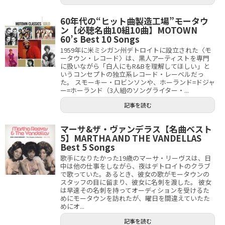
60年代の“ヒット曲製造工場”モータウ
ン【必聴名曲10組10曲】MOTOWN
60’s Best 10 Songs
1959年に米ミシガン州デトロイトに設立された〈モ
ータウン・レコード〉は、黒人アーティストを専門
に扱いながら「白人にもR&Bを理解してほしい」と
いうコンセプトの独立系レコード・レーベルだっ
た。 スモーキー・ロビンソンや、ホーランド=ドジャ
ー=ホーランド（3人組のソングライター・...
記事を読む
マーサ&ザ・ヴァンデラス【名曲ベスト
5】MARTHA AND THE VANDELLAS
Best 5 Songs
歌手になりたかった19歳のマーサ・リーヴスは、日
中は他の仕事をしながら、夜はデトロイトのクラブ
で歌っていた。あるとき、彼女の歌がモータウンの
スタッフの目に留まり、彼女に名刺を渡した。 彼女
は早速その名刺を持ってオーディションを受けるた
めにモータウンを訪れたが、曜日を間違えていたた
めにオ...
記事を読む