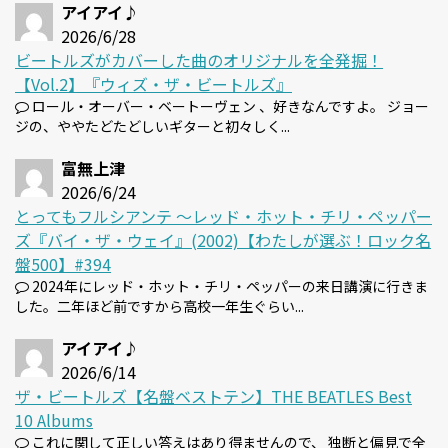
アイアイ♪
2026/6/28
ビートルズがカバーした曲のオリジナルを全発掘！
【Vol.2】『ウィズ・ザ・ビートルズ』
ロール・オーバー・ベートーヴェン 、好きなんですよ。 ジョー
ジの、ややたどたどしいギターと初々しく...
富無上津
2026/6/24
とってもフルシアンテ 〜レッド・ホット・チリ・ペッパー
ズ『バイ・ザ・ウェイ』(2002)【わたしが選ぶ！ロック名
盤500】#394
2024年にレッド・ホット・チリ・ペッパーの来日講演に行きま
した。二年ほど前ですから高校一年生ぐらい...
アイアイ♪
2026/6/14
ザ・ビートルズ【名盤ベストテン】THE BEATLES Best
10 Albums
これに関して正しい答えはあり得ませんので、 独断と偏見で全