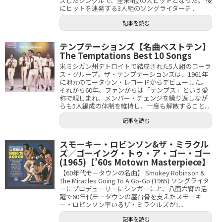
スしたシングルで、全米4位の大ヒットとなった。 後
にヒットを連発する3人組のソングライターチ...
記事を読む
テンプテーションズ【名曲ベストテン】
The Temptations Best 10 Songs
米ミシガン州デトロイトで結成された5人組のコーラ
ス・グループ、ザ・テンプテーションズは、1961年
に地元のモータウン・レコードからデビューした。
それから60年、ファンからは「テンプス」という愛
称で親しまれ、メンバー・チェンジを繰り返しなが
らも5人編成の体制を維持し、一度も解散すること...
記事を読む
スモーキー・ロビンソン&ザ・ミラクル
ズ／ゴーイング・トゥ・ア・ゴー・ゴー
(1965)【’60s Motown Masterpiece】
【60年代モータウンの名曲】 Smokey Robinson &
The Miracles Going To A Go-Go (1965) ソングライタ
ーにプロデューサーにシンガーにと、八面六臂の活
躍で60年代モータウンの屋台骨を支えたスモーキ
ー・ロビンソン率いるザ・ミラクルズが1...
記事を読む