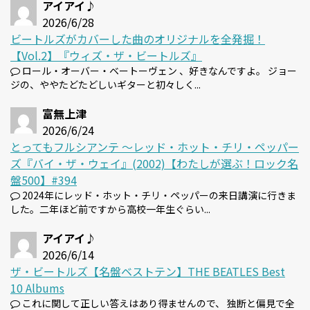
アイアイ♪
2026/6/28
ビートルズがカバーした曲のオリジナルを全発掘！
【Vol.2】『ウィズ・ザ・ビートルズ』
ロール・オーバー・ベートーヴェン 、好きなんですよ。 ジョー
ジの、ややたどたどしいギターと初々しく...
富無上津
2026/6/24
とってもフルシアンテ 〜レッド・ホット・チリ・ペッパー
ズ『バイ・ザ・ウェイ』(2002)【わたしが選ぶ！ロック名
盤500】#394
2024年にレッド・ホット・チリ・ペッパーの来日講演に行きま
した。二年ほど前ですから高校一年生ぐらい...
アイアイ♪
2026/6/14
ザ・ビートルズ【名盤ベストテン】THE BEATLES Best
10 Albums
これに関して正しい答えはあり得ませんので、 独断と偏見で全