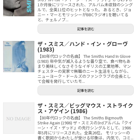
1か月後にリリースされた、アルバム未収録のシング
ルで、全英11位のヒットとなった。 あるとき、ジョ
ニー・マーとモリッシーがBBCラジオ1を聴いてる
と、チェルノブ...
記事を読む
ザ・スミス／ハンド・イン・グローヴ
(1983)
【80年代ロックの名曲】 The Smiths Hand In Glove
(1983) 年中気が滅入るような曇り空で、食べ物もあ
まり美味しくなさそうなイギリスの工業地帯、マン
チェスターの実家で無職のニート生活をしながら、
ニューヨーク・ドールズのファンクラブの会長とし
て会報を発行していたモ...
記事を読む
ザ・スミス／ビッグマウス・ストライク
ス・アゲイン (1986)
【80年代ロックの名曲】 The Smiths Bigmouth
Strike Again (1986) ザ・スミスの3rdアルバム『クイ
ーン・イズ・デッド』の先行シングルとして、1986
年5月にリリースされた。全英26位。 モリッシーの
書く歌詞からわたしが受ける印象は、内気で、コミ...