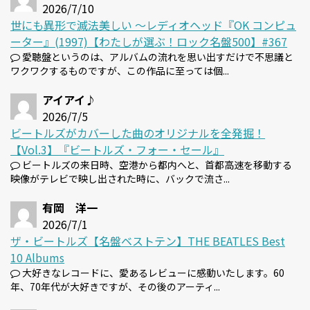
2026/7/10
世にも異形で滅法美しい 〜レディオヘッド『OK コンピュ
ーター』(1997)【わたしが選ぶ！ロック名盤500】#367
愛聴盤というのは、アルバムの流れを思い出すだけで不思議と
ワクワクするものですが、この作品に至っては個...
アイアイ♪
2026/7/5
ビートルズがカバーした曲のオリジナルを全発掘！
【Vol.3】『ビートルズ・フォー・セール』
ビートルズの来日時、空港から都内へと、首都高速を移動する
映像がテレビで映し出された時に、バックで流さ...
有岡 洋一
2026/7/1
ザ・ビートルズ【名盤ベストテン】THE BEATLES Best
10 Albums
大好きなレコードに、愛あるレビューに感動いたします。60
年、70年代が大好きですが、その後のアーティ...