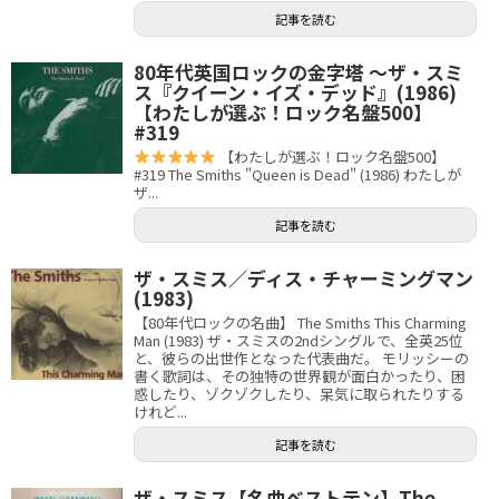
記事を読む
80年代英国ロックの金字塔 〜ザ・スミ
ス『クイーン・イズ・デッド』(1986)
【わたしが選ぶ！ロック名盤500】
#319
【わたしが選ぶ！ロック名盤500】
#319 The Smiths "Queen is Dead" (1986) わたしが
ザ...
記事を読む
ザ・スミス／ディス・チャーミングマン
(1983)
【80年代ロックの名曲】 The Smiths This Charming
Man (1983) ザ・スミスの2ndシングルで、全英25位
と、彼らの出世作となった代表曲だ。 モリッシーの
書く歌詞は、その独特の世界観が面白かったり、困
惑したり、ゾクゾクしたり、呆気に取られたりする
けれど...
記事を読む
ザ・スミス【名曲ベストテン】The