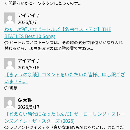
く問題ないかと。 ワタクシにとってのナ...
アイアイ♪
2026/6/7
わたしが好きなビートルズ【名曲ベストテン】THE
BEATLES Best 10 Songs
ビートルズとストーンズは、その時の気分で順位がかなり入れ
替わるから、10曲を選ぶのは至難の業ですねｗ...
アイアイ♪
2026/5/18
【きょうの余談】コメントをいただいた皆様、申し訳ござ
いません。
御意
G-大将
2026/5/17
【どえらい時代になったもんだ】ザ・ローリング・ストー
ンズ／イン・ザ・スターズ (2026)
ラフアンドツイステッド良いなぁMVもAIじゃないし、まだまだ