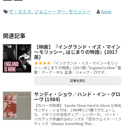
ザ・スミス
,
ジョニー・マー
,
モリッシー
Goro
関連記事
【映画】『イングランド・イズ・マイン
～モリッシー, はじまりの物語』(2017
英)
『イングランド・イズ・マイン～モリッ
シー, はじまりの物語』(2017英) "England Is Mine" 監
督：マーク・ギル 主演：ジャック・ロウデ...
記事を読む
サンディ・ショウ／ハンド・イン・グロ
ーヴ (1984)
【カバーの快楽】 Sandie Shaw Hand In Glove (1984)
サンディ・ショウは、1964年に17歳でデビューし
た、イギリスの女性ポップ・シンガーだ。 バート・
バカラック作曲の2ndシングル「恋のウェイト・リフ
ティング（Always Something Ther...