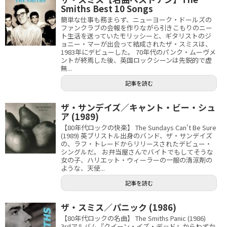
Smiths Best 10 Songs
簡単な仕事も務まらず、ニューヨーク・ドールズの
ファンクラブの会報を作りながら引きこもりのニー
ト生活を送っていたモリッシーと、ギタリストのジ
ョニー・マーが出会って結成されたザ・スミスは、
1983年にデビューした。 70年代のパンク・ムーヴメ
ントが終焉した後、英国ロックシーンは先鋭的で虚
無...
記事を読む
ザ・サンデイズ／キャント・ビー・シュ
ア (1989)
【80年代ロックの快楽】 The Sundays Can't Be Sure
(1989) 英ブリストル出身のバンド、ザ・サンデイズ
の、ラフ・トレードからリリースされたデビュー・
シングルだ。 お弁当屋さんでバイトでもしてそうな
女の子、ハリエット・ウィーラーの一服の清涼剤の
ような、天使...
記事を読む
ザ・スミス／パニック (1986)
【80年代ロックの名曲】 The Smiths Panic (1986)
3rdアルバム『クイーン・イズ・デッド』からわずか