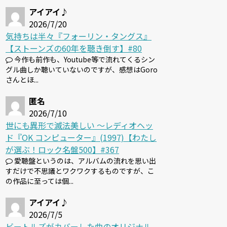
アイアイ♪
2026/7/20
気持ちは半々『フォーリン・タングス』
【ストーンズの60年を聴き倒す】#80
今作も前作も、Youtube等で流れてくるシン
グル曲しか聴いていないのですが、感想はGoro
さんとほ...
匿名
2026/7/10
世にも異形で滅法美しい 〜レディオヘッ
ド『OK コンピューター』(1997)【わたし
が選ぶ！ロック名盤500】#367
愛聴盤というのは、アルバムの流れを思い出
すだけで不思議とワクワクするものですが、こ
の作品に至っては個...
アイアイ♪
2026/7/5
ビートルズがカバーした曲のオリジナル