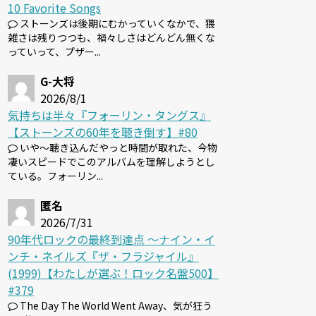
10 Favorite Songs
ストーンズは後期にむかっていくなかで、猥
雑さは残りつつも、禍々しさはどんどん無くな
っていって、プザー...
G-大将
2026/8/1
気持ちは半々『フォーリン・タングス』
【ストーンズの60年を聴き倒す】#80
いや～聴き込んだやっと時間が取れた、今物
凄いスピードでこのアルバムを理解しようとし
ている。フォーリン...
匿名
2026/7/31
90年代ロックの最終到達点 〜ナイン・イ
ンチ・ネイルズ『ザ・フラジャイル』
(1999)【わたしが選ぶ！ロック名盤500】
#379
The Day The World Went Away、気が狂う