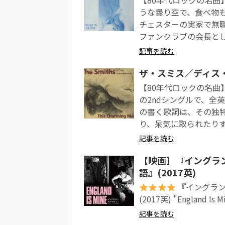
うな曇り空で、食べ物
チェスターの実家で無
ファンクラブの会長とし
記事を読む
ザ・スミス／ディス・チ
【80年代ロックの名曲】 The
の2ndシングルで、全
の書く歌詞は、その独
り、呆気に取られたりする
記事を読む
【映画】『イングラ
語』(2017英)
『イングラン
(2017英) "Englan
記事を読む