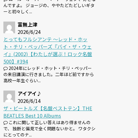
んですよ。 ジョージの、ややたどたどしいギタ
ーと初々しく...
富無上津
2026/6/24
とってもフルシアンテ 〜レッド・ホッ
ト・チリ・ペッパーズ『バイ・ザ・ウェ
イ』(2002)【わたしが選ぶ！ロック名盤
500】#394
2024年にレッド・ホット・チリ・ペッパー
の来日講演に行きました。二年ほど前ですから
高校一年生ぐらい...
アイアイ♪
2026/6/14
ザ・ビートルズ【名盤ベストテン】THE
BEATLES Best 10 Albums
これに関して正しい答えはあり得ませんの
で、 独断と偏見で全く問題ないかと。 ワタクシ
にとってのナ...