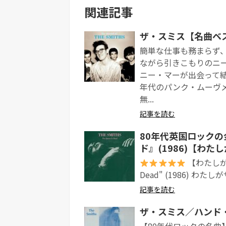
関連記事
ザ・スミス【名曲ベストテン
簡単な仕事も務まらず
ながら引きこもりのニ
ニー・マーが出会って結
年代のパンク・ムーヴ
無...
記事を読む
80年代英国ロックの
ド』(1986)【わた
【わたしが選ぶ
Dead" (1986) わたしがザ
記事を読む
ザ・スミス／ハンド・イ
【80年代ロックの名曲】 The