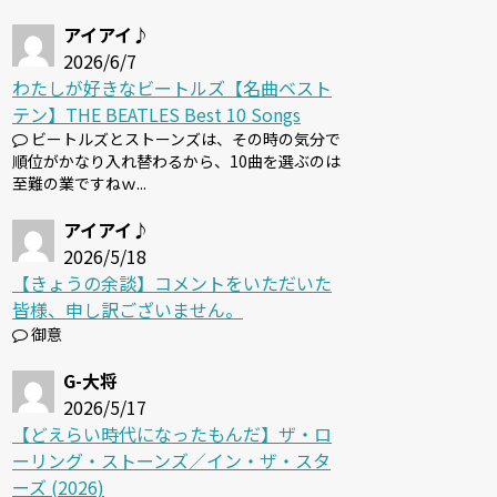
アイアイ♪
2026/6/7
わたしが好きなビートルズ【名曲ベスト
テン】THE BEATLES Best 10 Songs
ビートルズとストーンズは、その時の気分で
順位がかなり入れ替わるから、10曲を選ぶのは
至難の業ですねｗ...
アイアイ♪
2026/5/18
【きょうの余談】コメントをいただいた
皆様、申し訳ございません。
御意
G-大将
2026/5/17
【どえらい時代になったもんだ】ザ・ロ
ーリング・ストーンズ／イン・ザ・スタ
ーズ (2026)