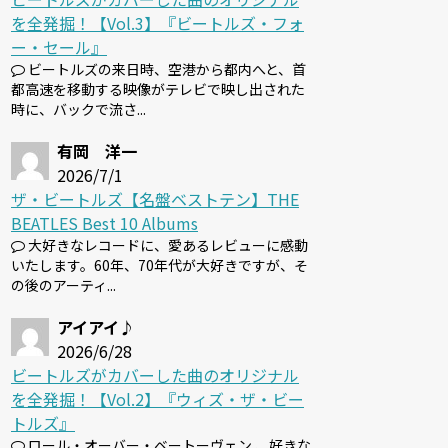
を全発掘！【Vol.3】『ビートルズ・フォ
ー・セール』
ビートルズの来日時、空港から都内へと、首
都高速を移動する映像がテレビで映し出された
時に、バックで流さ...
有岡 洋一
2026/7/1
ザ・ビートルズ【名盤ベストテン】THE
BEATLES Best 10 Albums
大好きなレコードに、愛あるレビューに感動
いたします。60年、70年代が大好きですが、そ
の後のアーティ...
アイアイ♪
2026/6/28
ビートルズがカバーした曲のオリジナル
を全発掘！【Vol.2】『ウィズ・ザ・ビー
トルズ』
ロール・オーバー・ベートーヴェン 、好きな