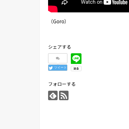
（Goro）
シェアする
ツイート
フォローする