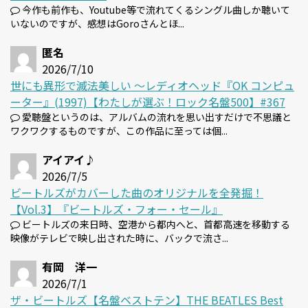
今作も前作も、Youtube等で流れてくるシングル曲しか聴いて
いないのですが、感想はGoroさんとほ...
匿名
2026/7/10
世にも異形で滅法美しい 〜レディオヘッド『OK コンピュ
ーター』(1997)【わたしが選ぶ！ロック名盤500】#367
愛聴盤というのは、アルバムの流れを思い出すだけで不思議と
ワクワクするものですが、この作品に至っては個...
アイアイ♪
2026/7/5
ビートルズがカバーした曲のオリジナルを全発掘！
【Vol.3】『ビートルズ・フォー・セール』
ビートルズの来日時、空港から都内へと、首都高速を移動する
映像がテレビで映し出された時に、バックで流さ...
有岡 洋一
2026/7/1
ザ・ビートルズ【名盤ベストテン】THE BEATLES Best