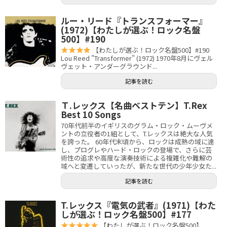
ルー・リード『トランスフォーマー』
(1972)【わたしが選ぶ！ロック名盤
500】#190
【わたしが選ぶ！ロック名盤500】#190
Lou Reed "Transformer" (1972) 1970年8月にヴェル
ヴェット・アンダーグラウンド...
記事を読む
Ｔ.レックス【名曲ベストテン】T.Rex
Best 10 Songs
70年代前半のイギリスのグラム・ロック・ムーヴメ
ントの立役者の1組として、T.レックスは絶大な人気
を誇った。 60年代末頃から、ロックは成熟の域に達
し、プログレやハード・ロックの登場で、さらに芸
術性の追求や高度な演奏技術による複雑化や難解の
域へと変遷していったが、新たな世代の少年少女た...
記事を読む
T.レックス『電気の武者』(1971)【わた
しが選ぶ！ロック名盤500】#177
【わたしが選ぶ！ロック名盤500】