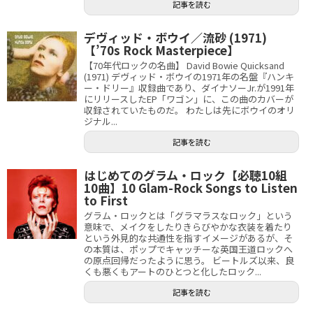
記事を読む
デヴィッド・ボウイ／流砂 (1971)
【’70s Rock Masterpiece】
【70年代ロックの名曲】 David Bowie Quicksand
(1971) デヴィッド・ボウイの1971年の名盤『ハンキ
ー・ドリー』収録曲であり、ダイナソーJr.が1991年
にリリースしたEP「ワゴン」に、この曲のカバーが
収録されていたものだ。 わたしは先にボウイのオリ
ジナル...
記事を読む
はじめてのグラム・ロック【必聴10組
10曲】10 Glam-Rock Songs to Listen
to First
グラム・ロックとは「グラマラスなロック」という
意味で、メイクをしたりきらびやかな衣装を着たり
という外見的な共通性を指すイメージがあるが、そ
の本質は、ポップでキャッチーな英国王道ロックへ
の原点回帰だったように思う。 ビートルズ以来、良
くも悪くもアートのひとつと化したロック...
記事を読む