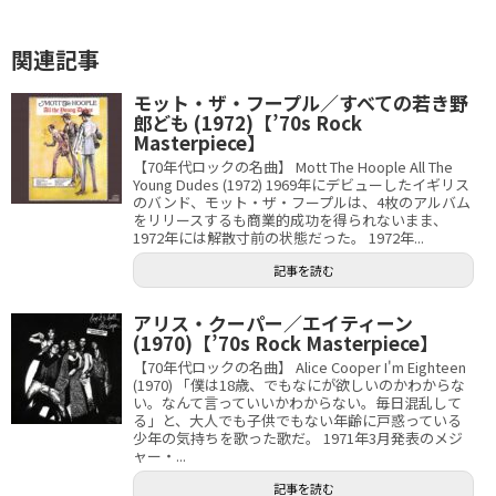
関連記事
モット・ザ・フープル／すべての若き野
郎ども (1972)【’70s Rock
Masterpiece】
【70年代ロックの名曲】 Mott The Hoople All The
Young Dudes (1972) 1969年にデビューしたイギリス
のバンド、モット・ザ・フープルは、4枚のアルバム
をリリースするも商業的成功を得られないまま、
1972年には解散寸前の状態だった。 1972年...
記事を読む
アリス・クーパー／エイティーン
(1970)【’70s Rock Masterpiece】
【70年代ロックの名曲】 Alice Cooper I'm Eighteen
(1970) 「僕は18歳、でもなにが欲しいのかわからな
い。なんて言っていいかわからない。毎日混乱して
る」と、大人でも子供でもない年齢に戸惑っている
少年の気持ちを歌った歌だ。 1971年3月発表のメジ
ャー・...
記事を読む