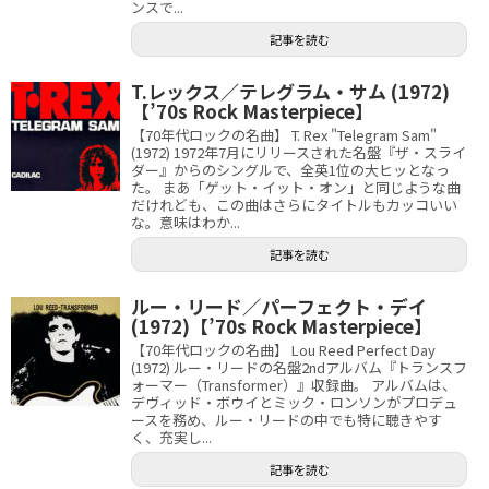
ンスで...
記事を読む
T.レックス／テレグラム・サム (1972)
【’70s Rock Masterpiece】
【70年代ロックの名曲】 T. Rex "Telegram Sam"
(1972) 1972年7月にリリースされた名盤『ザ・スライ
ダー』からのシングルで、全英1位の大ヒッとなっ
た。 まあ「ゲット・イット・オン」と同じような曲
だけれども、この曲はさらにタイトルもカッコいい
な。意味はわか...
記事を読む
ルー・リード／パーフェクト・デイ
(1972)【’70s Rock Masterpiece】
【70年代ロックの名曲】 Lou Reed Perfect Day
(1972) ルー・リードの名盤2ndアルバム『トランスフ
ォーマー（Transformer）』収録曲。 アルバムは、
デヴィッド・ボウイとミック・ロンソンがプロデュ
ースを務め、ルー・リードの中でも特に聴きやす
く、充実し...
記事を読む