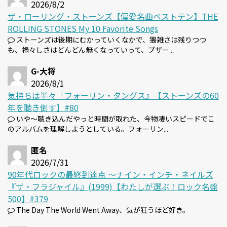
2026/8/2
ザ・ローリング・ストーンズ【偏愛名曲ベストテン】THE
ROLLING STONES My 10 Favorite Songs
ストーンズは後期にむかっていくなかで、猥雑さは残りつつ
も、禍々しさはどんどん無くなっていって、プザー...
G-大将
2026/8/1
気持ちは半々『フォーリン・タングス』【ストーンズの60
年を聴き倒す】#80
いや～聴き込んだやっと時間が取れた、今物凄いスピードでこ
のアルバムを理解しようとしている。フォーリン...
匿名
2026/7/31
90年代ロックの最終到達点 〜ナイン・インチ・ネイルズ
『ザ・フラジャイル』(1999)【わたしが選ぶ！ロック名盤
500】#379
The Day The World Went Away、気が狂うほど好き。