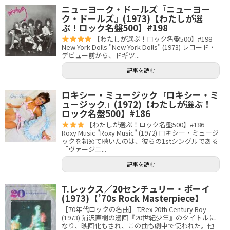
ニューヨーク・ドールズ『ニューヨー
ク・ドールズ』(1973)【わたしが選
ぶ！ロック名盤500】#198
【わたしが選ぶ！ロック名盤500】#198
New York Dolls "New York Dolls" (1973) レコード・
デビュー前から、ドギツ...
記事を読む
ロキシー・ミュージック『ロキシー・ミ
ュージック』(1972)【わたしが選ぶ！
ロック名盤500】#186
【わたしが選ぶ！ロック名盤500】#186
Roxy Music "Roxy Music" (1972) ロキシー・ミュージ
ックを初めて聴いたのは、彼らの1stシングルである
「ヴァージニ...
記事を読む
T.レックス／20センチュリー・ボーイ
(1973)【’70s Rock Masterpiece】
【70年代ロックの名曲】 T.Rex 20th Century Boy
(1973) 浦沢直樹の漫画『20世紀少年』のタイトルに
なり、映画化もされ、この曲も劇中で使われた。他