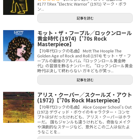
#177 T.Rex "Electric Warrior" (1971) マーク・ボラ
ン...
記事を読む
モット・ザ・フープル／ロックンロール
黄金時代 (1974)【’70s Rock
Masterpiece】
【70年代ロックの名曲】 Mott The Hoople The
Golden Age of Rock and Roll (1974) モット・ザ・フ
ープルの最後のアルバム『ロックンロール黄金時
代』の冒頭を飾るナンバーだ。 "ロックンロール黄金
時代は決して終わらない ガキどもが笑っ...
記事を読む
アリス・クーパー／スクールズ・アウト
(1972)【’70s Rock Masterpiece】
【70年代ロックの名曲】 Alice Cooper School's Out
(1972) デヴィッド・ボウイのキャラクター・コンセ
プトはSFだったけれども、アリス・クーパーはホラ
ーだ。 国もジャンルも違うけれども、奇抜なメイク
や演劇的なステージなど、意外とこの二人は似たよ
うなことを...