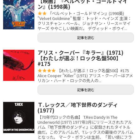
【映画】『ベルベット・ゴールドマイ
ン』(1998英)
『ベルベット・ゴールドマイン』(1998英)
"Velvet Goldmine" 監督： トッド・ヘインズ 主演：
クリスチャン・ベール、ジョナサン・リース＝マイ
ヤーズ ややこしい映画だ。 デヴィッド・ボウイ...
記事を読む
アリス・クーパー『キラー』(1971)
【わたしが選ぶ！ロック名盤500】
#175
【わたしが選ぶ！ロック名盤500】#175
Alice Cooper "Killer" (1971) アリス・クーパーはアメ
リカン・ハード・ロックの先人の...
記事を読む
Ｔ.レックス／地下世界のダンディ
(1977)
【70年代ロックの名曲】 T.Rex Dandy In The
Underworld (1977) 1977年3月にリリースされたアル
バム『地下世界のダンディ』に収録されたタイトル
曲だ。このアルバムが、T.レックスの最後のアルバム
となった。 マーク・ボランは生前、「若い頃にフラ