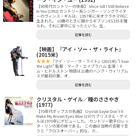
【90年代カントリーの快楽】 Vince Gill I Still Believe
In You (1992) カントリー系シンガー・ソングライタ
ーのヴィンス・ギルは、1957年に米オクラホマ州に
生まれた。 10歳のときに親からギブソンES335を贈
られ、それに夢中になったという。生...
記事を読む
【映画】『アイ・ソー・ザ・ライト』
(2015米)
『アイ・ソー・ザ・ライト』(2015米) "I Saw
the Light" 監督：マーク・エイブラハム 主演：ト
ム・ヒドルストン 物語は21歳のハンク・ウィリアム
スが最初の妻、オ...
記事を読む
クリスタル・ゲイル／瞳のささやき
(1977)
【70年代ポップスの名曲】 Crystal Gayle Don't It
Make My Brown Eyes Blue (1977) クリスタル・ゲイ
ルは1970年にデビューした。 カントリー歌手ロレッ
タ・リンの実の妹である。 この曲は当時の言葉で言
うと「クロスオーバー」的な、カ...