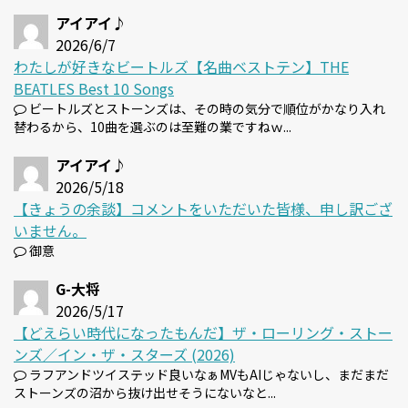
アイアイ♪
2026/6/7
わたしが好きなビートルズ【名曲ベストテン】THE
BEATLES Best 10 Songs
ビートルズとストーンズは、その時の気分で順位がかなり入れ
替わるから、10曲を選ぶのは至難の業ですねｗ...
アイアイ♪
2026/5/18
【きょうの余談】コメントをいただいた皆様、申し訳ござ
いません。
御意
G-大将
2026/5/17
【どえらい時代になったもんだ】ザ・ローリング・ストー
ンズ／イン・ザ・スターズ (2026)
ラフアンドツイステッド良いなぁMVもAIじゃないし、まだまだ
ストーンズの沼から抜け出せそうにないなと...