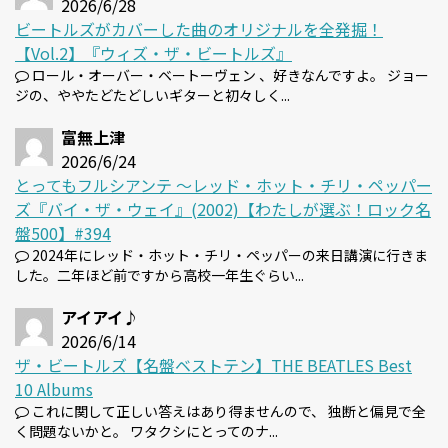
2026/6/28
ビートルズがカバーした曲のオリジナルを全発掘！
【Vol.2】『ウィズ・ザ・ビートルズ』
ロール・オーバー・ベートーヴェン 、好きなんですよ。 ジョー
ジの、ややたどたどしいギターと初々しく...
富無上津
2026/6/24
とってもフルシアンテ 〜レッド・ホット・チリ・ペッパー
ズ『バイ・ザ・ウェイ』(2002)【わたしが選ぶ！ロック名
盤500】#394
2024年にレッド・ホット・チリ・ペッパーの来日講演に行きま
した。二年ほど前ですから高校一年生ぐらい...
アイアイ♪
2026/6/14
ザ・ビートルズ【名盤ベストテン】THE BEATLES Best
10 Albums
これに関して正しい答えはあり得ませんので、 独断と偏見で全
く問題ないかと。 ワタクシにとってのナ...