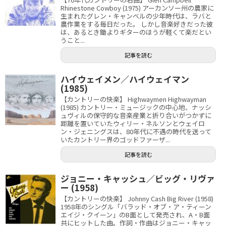
Rhinestone Cowboy (1975) アーカンソー州の農家に
生まれたグレン・キャンベルの少年時代は、ラバと
農作業をする毎日だった。 しかし音楽好きだった彼
は、あるとき鋤よりギターのほうが軽くて楽だとい
うこと...
記事を読む
ハイウェイメン／ハイウェイマン
(1985)
【カントリーの快楽】 Highwaymen Highwayman
(1985) カントリー・ミュージックの中心地、ナッシ
ュヴィルの保守的な音楽産業と折り合いがつかずに
距離を置いていたウィリー・ネルソンとウェイロ
ン・ジェニングスは、80年代に不遇の時代を送って
いたカントリー界のゴッドファーザ...
記事を読む
ジョニー・キャッシュ／ビッグ・リヴァ
ー (1958)
【カントリーの快楽】 Johnny Cash Big River (1958)
1958年のシングル「バラッド・オブ・ア・ティーン
エイジ・クイーン」のB面として発売され、A・B面
共にヒットした曲。作詞・作曲はジョニー・キャッ