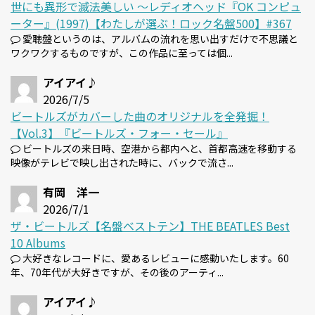
世にも異形で滅法美しい 〜レディオヘッド『OK コンピュ
ーター』(1997)【わたしが選ぶ！ロック名盤500】#367
愛聴盤というのは、アルバムの流れを思い出すだけで不思議と
ワクワクするものですが、この作品に至っては個...
アイアイ♪
2026/7/5
ビートルズがカバーした曲のオリジナルを全発掘！
【Vol.3】『ビートルズ・フォー・セール』
ビートルズの来日時、空港から都内へと、首都高速を移動する
映像がテレビで映し出された時に、バックで流さ...
有岡 洋一
2026/7/1
ザ・ビートルズ【名盤ベストテン】THE BEATLES Best
10 Albums
大好きなレコードに、愛あるレビューに感動いたします。60
年、70年代が大好きですが、その後のアーティ...
アイアイ♪