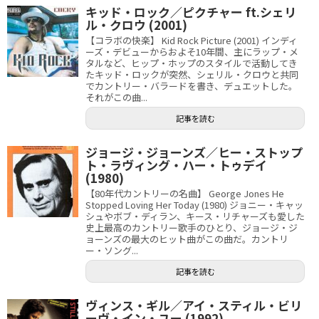
キッド・ロック／ピクチャー ft.シェリ
ル・クロウ (2001)
【コラボの快楽】 Kid Rock Picture (2001) インディ
ーズ・デビューからおよそ10年間、主にラップ・メ
タルなど、ヒップ・ホップのスタイルで活動してき
たキッド・ロックが突然、シェリル・クロウと共同
でカントリー・バラードを書き、デュエットした。
それがこの曲...
記事を読む
ジョージ・ジョーンズ／ヒー・ストップ
ト・ラヴィング・ハー・トゥデイ
(1980)
【80年代カントリーの名曲】 George Jones He
Stopped Loving Her Today (1980) ジョニー・キャッ
シュやボブ・ディラン、キース・リチャーズも愛した
史上最高のカントリー歌手のひとり、ジョージ・ジ
ョーンズの最大のヒット曲がこの曲だ。カントリ
ー・ソング...
記事を読む
ヴィンス・ギル／アイ・スティル・ビリ
ーヴ・イン・ユー (1992)