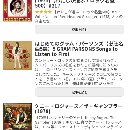
(1975)【わたしが選ぶ！ロック名盤
500】#217
【わたしが選ぶ！ロック名盤500】#217
Willie Nelson "Red Headed Stranger" (1975) 大人の
音楽だな。 ...
記事を読む
はじめてのグラム・パーソンズ【必聴名
曲5選】5 GRAM PARSONS Songs to
Listen to First
カントリー・ロックの創始者として知られるグラ
ム・パーソンズの名前をわたしが最初に知ったの
は、「ローリング・ストーンズに影響を与えた男」
としてだった。 キース・リチャーズは自伝で彼のこ
とをこう書いている。 1968年の夏にグラム・パーソ
ンズに出会ったとき、俺はまだ発掘中だった音...
記事を読む
ケニー・ロジャース／ザ・ギャンブラー
(1978)
【70年代カントリーの名曲】 Kenny Rogers The
Gambler (1978) テキサス出身のケニー・ロジャース
は、1967年にファースト・エディションというバン