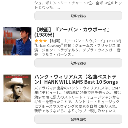
シュ、米カントリー・チャート1位、全米14位のヒッ
トとなった。 ...
記事を読む
【映画】『アーバン・カウボーイ』
(1980米)
【映画】『アーバン・カウボーイ』(1980米)
"Urban Cowboy" 監督：ジェームズ・ブリッジズ 出
演：ジョン・トラヴォルタ、デブラ・ウィンガー 音
楽：ラルフ・バーンズ ...
記事を読む
ハンク・ウィリアムス【名曲ベストテ
ン】HANK WILLIAMS Best 10 Songs
米アラバマ州出身のハンク・ウィリアムスは、1947
年にデビューし、1953年に29歳で世を去った。 彼は
幼少の頃に黒人のストリート・ミュージシャンから
ギターを習ったことで、カントリー・ミュージック
にブルースやスウィングの要素を自然に取り入れ、
斬新でありながら、よりポップで親しみやすいス...
記事を読む