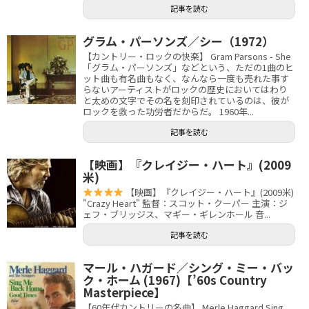
記事を読む
グラム・パーソンズ／シー（1972）
【カントリー・ロックの快楽】 Gram Parsons - She
「グラム・パーソンズ」などという、ただの1曲のヒ
ット曲も有名曲もなく、なんなら一度も売れた事す
らないアーティストがロックの歴史においてはわり
と太めの文字でその名を刻印されているのは、彼が
ロックを救った功労者だからだ。 1960年...
記事を読む
【映画】『クレイジー・ハート』(2009
米)
【映画】『クレイジー・ハート』(2009米)
"Crazy Heart" 監督：スコット・クーパー 主演：ジ
ェフ・ブリッジス、マギー・ギレンホール 音...
記事を読む
マール・ハガード／シング・ミー・バッ
ク・ホーム (1967)【’60s Country
Masterpiece】
【60年代カントリーの名曲】 Merle Haggard Sing