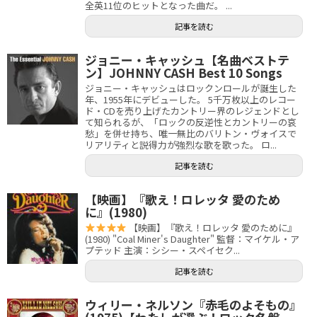
全英11位のヒットとなった曲だ。 ...
記事を読む
ジョニー・キャッシュ【名曲ベストテ
ン】JOHNNY CASH Best 10 Songs
ジョニー・キャッシュはロックンロールが誕生した
年、1955年にデビューした。 5千万枚以上のレコー
ド・CDを売り上げたカントリー界のレジェンドとし
て知られるが、「ロックの反逆性とカントリーの哀
愁」を併せ持ち、唯一無比のバリトン・ヴォイスで
リアリティと説得力が強烈な歌を歌った。 ロ...
記事を読む
【映画】『歌え！ロレッタ 愛のため
に』(1980)
【映画】『歌え！ロレッタ 愛のために』
(1980) "Coal Miner's Daughter" 監督：マイケル・ア
プテッド 主演：シシー・スペイセク...
記事を読む
ウィリー・ネルソン『赤毛のよそもの』