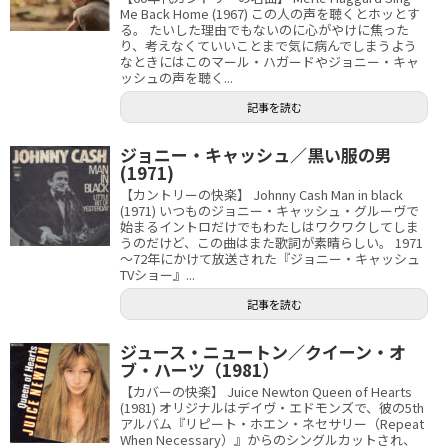
Me Back Home (1967) この人の声を聴くとホッとす
る。 たいした理由でもないのに心がやけに焦った
り、考えなくていいことまで気に病んでしまうよう
なときにはこのマール・ハガードやジョニー・キャ
ッシュの声を聴く...
記事を読む
ジョニー・キャッシュ／黒い服の男
(1971)
【カントリーの快楽】 Johnny Cash Man in black
(1971) いつものジョニー・キャッシュ・グルーヴで
始まるイントロだけでもわたしはワクワクしてしま
うのだけど、この曲はまた歌詞が素晴らしい。 1971
～72年にかけて放送された『ジョニー・キャッシュ
TVショー』...
記事を読む
ジュース・ニュートン／クイーン・オ
ブ・ハーツ（1981）
【カバーの快楽】 Juice Newton Queen of Hearts
(1981) オリジナルはデイヴ・エドモンズで、彼の5th
アルバム『リピート・ホエン・ネセサリー（Repeat
When Necessary）』からのシングルカットされ、