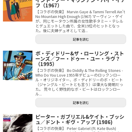
フ（1967）
【コラボの快楽】 Marvin Gaye & Tammi Terrell Ain't
No Mountain High Enough (1967) マーヴィン・ゲイ
が、同じモータウン所属の女性歌手タミー・テレル
とデュエットした曲で、全米19位のヒットとなっ
た。後に夫婦デュオとして活...
記事を読む
ボ・ディドリー&ザ・ローリング・スト
ーンズ／フー・ドゥー・ユー・ラヴ？
（1995）
【コラボの快楽】 Bo Diddly & The Rolling Stones -
Who Do You Love 1955年デビューのロックンロー
ル・オリジネイター、ボ・ディドリーのボ・ビート
（ジャングル・ビートとも言う）は偉大な発明だっ
た。 荒々しく野性的なボ・ビートはロックンロー
ル...
記事を読む
ピーター・ガブリエル&ケイト・ブッシ
ュ／ドント・ギヴ・アップ (1986)
【コラボの快楽】 Peter Gabriel (ft. Kate Bush)