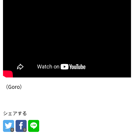
（Goro）
シェアする
0
0