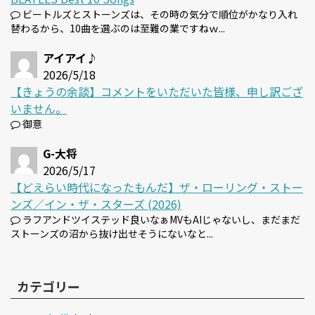
ビートルズとストーンズは、その時の気分で順位がかなり入れ
替わるから、10曲を選ぶのは至難の業ですねｗ...
アイアイ♪
2026/5/18
【きょうの余談】コメントをいただいた皆様、申し訳ござ
いません。
御意
G-大将
2026/5/17
【どえらい時代になったもんだ】ザ・ローリング・ストー
ンズ／イン・ザ・スターズ (2026)
ラフアンドツイステッド良いなぁMVもAIじゃないし、まだまだ
ストーンズの沼から抜け出せそうにないなと...
カテゴリー