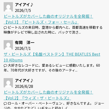
アイアイ♪
2026/7/5
ビートルズがカバーした曲のオリジナルを全発掘！
【Vol.3】『ビートルズ・フォー・セール』
ビートルズの来日時、空港から都内へと、首都高速を移動する
映像がテレビで映し出された時に、バックで流さ...
有岡 洋一
2026/7/1
ザ・ビートルズ【名盤ベストテン】THE BEATLES Best
10 Albums
大好きなレコードに、愛あるレビューに感動いたします。60
年、70年代が大好きですが、その後のアーティ...
アイアイ♪
2026/6/28
ビートルズがカバーした曲のオリジナルを全発掘！
【Vol.2】『ウィズ・ザ・ビートルズ』
ロール・オーバー・ベートーヴェン 、好きなんですよ。 ジョー
ジの、ややたどたどしいギターと初々しく...