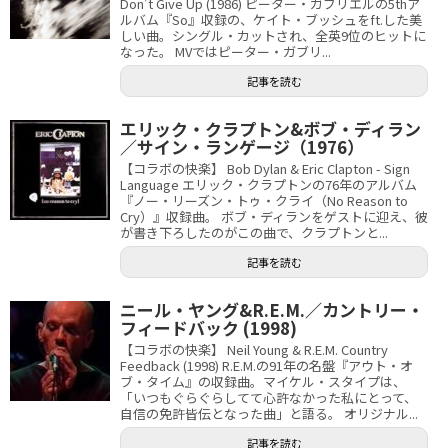
Don't Give Up (1986) ピーター・ガブリエルの5thア
ルバム『So』収録の、ケイト・ブッシュをft.した美
しい曲。シングル・カットされ、全英9位のヒットに
なった。 MVではピーター・ガブリ...
記事を読む
エリック・クラプトン&ボブ・ディラン
／サイン・ランゲージ（1976）
【コラボの快楽】 Bob Dylan & Eric Clapton - Sign
Language エリック・クラプトンの76年のアルバム
『ノー・リーズン・トゥ・クライ（No Reason to
Cry）』収録曲。 ボブ・ディランをゲストに迎え、彼
が書き下ろしたのがこの曲で、クラプトンと...
記事を読む
ニール・ヤング&R.E.M.／カントリー・
フィードバック (1998)
【コラボの快楽】 Neil Young & R.E.M. Country
Feedback (1998) R.E.M.の91年の名盤『アウト・オ
ブ・タイム』の収録曲。マイケル・スタイプは、
「いつもぐらぐらしてて心許なかった私にとって、
自信の免許皆伝となった曲」と語る。 オリジナル...
記事を読む