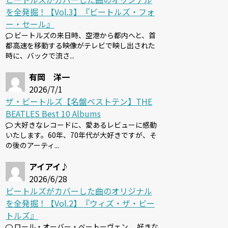
を全発掘！【Vol.3】『ビートルズ・フォ
ー・セール』
ビートルズの来日時、空港から都内へと、首
都高速を移動する映像がテレビで映し出された
時に、バックで流さ...
有岡 洋一
2026/7/1
ザ・ビートルズ【名盤ベストテン】THE
BEATLES Best 10 Albums
大好きなレコードに、愛あるレビューに感動
いたします。60年、70年代が大好きですが、そ
の後のアーティ...
アイアイ♪
2026/6/28
ビートルズがカバーした曲のオリジナル
を全発掘！【Vol.2】『ウィズ・ザ・ビー
トルズ』
ロール・オーバー・ベートーヴェン 、好きな