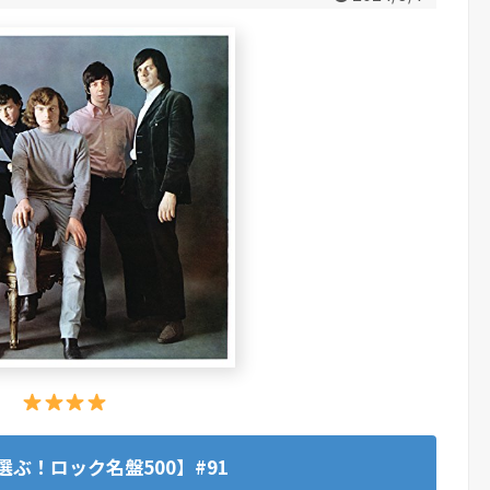
ぶ！ロック名盤500】#91