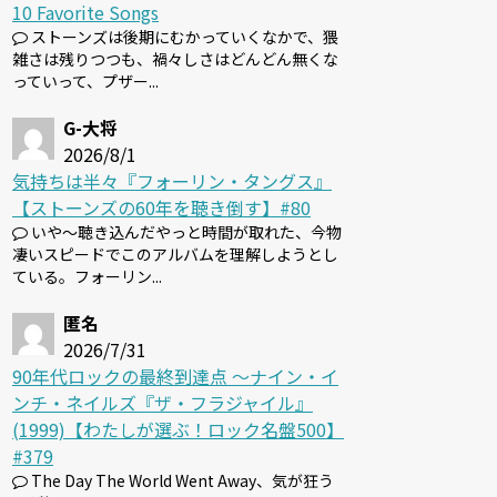
10 Favorite Songs
ストーンズは後期にむかっていくなかで、猥
雑さは残りつつも、禍々しさはどんどん無くな
っていって、プザー...
G-大将
2026/8/1
気持ちは半々『フォーリン・タングス』
【ストーンズの60年を聴き倒す】#80
いや～聴き込んだやっと時間が取れた、今物
凄いスピードでこのアルバムを理解しようとし
ている。フォーリン...
匿名
2026/7/31
90年代ロックの最終到達点 〜ナイン・イ
ンチ・ネイルズ『ザ・フラジャイル』
(1999)【わたしが選ぶ！ロック名盤500】
#379
The Day The World Went Away、気が狂う