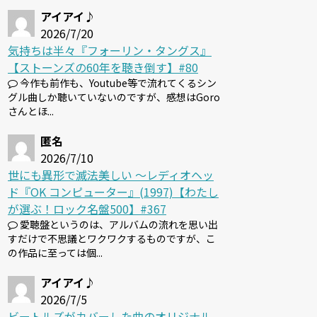
アイアイ♪
2026/7/20
気持ちは半々『フォーリン・タングス』
【ストーンズの60年を聴き倒す】#80
今作も前作も、Youtube等で流れてくるシン
グル曲しか聴いていないのですが、感想はGoro
さんとほ...
匿名
2026/7/10
世にも異形で滅法美しい 〜レディオヘッ
ド『OK コンピューター』(1997)【わたし
が選ぶ！ロック名盤500】#367
愛聴盤というのは、アルバムの流れを思い出
すだけで不思議とワクワクするものですが、こ
の作品に至っては個...
アイアイ♪
2026/7/5
ビートルズがカバーした曲のオリジナル