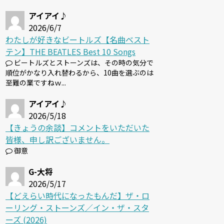
アイアイ♪
2026/6/7
わたしが好きなビートルズ【名曲ベスト
テン】THE BEATLES Best 10 Songs
ビートルズとストーンズは、その時の気分で
順位がかなり入れ替わるから、10曲を選ぶのは
至難の業ですねｗ...
アイアイ♪
2026/5/18
【きょうの余談】コメントをいただいた
皆様、申し訳ございません。
御意
G-大将
2026/5/17
【どえらい時代になったもんだ】ザ・ロ
ーリング・ストーンズ／イン・ザ・スタ
ーズ (2026)