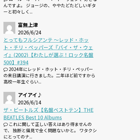
んですよ。 ジョージの、ややたどたどしいギタ
ーと初々しく...
富無上津
2026/6/24
とってもフルシアンテ 〜レッド・ホッ
ト・チリ・ペッパーズ『バイ・ザ・ウェ
イ』(2002)【わたしが選ぶ！ロック名盤
500】#394
2024年にレッド・ホット・チリ・ペッパー
の来日講演に行きました。二年ほど前ですから
高校一年生ぐらい...
アイアイ♪
2026/6/14
ザ・ビートルズ【名盤ベストテン】THE
BEATLES Best 10 Albums
これに関して正しい答えはあり得ませんの
で、 独断と偏見で全く問題ないかと。 ワタクシ
にとってのナ...