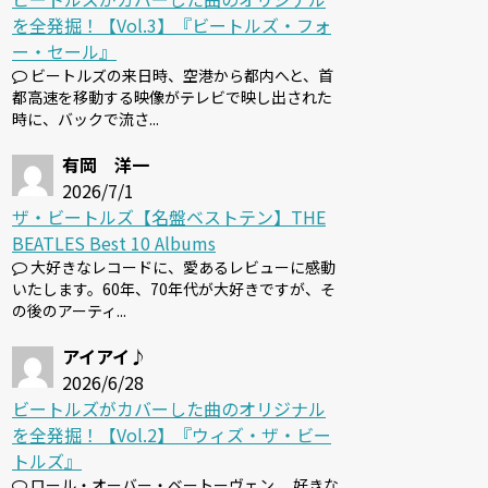
を全発掘！【Vol.3】『ビートルズ・フォ
ー・セール』
ビートルズの来日時、空港から都内へと、首
都高速を移動する映像がテレビで映し出された
時に、バックで流さ...
有岡 洋一
2026/7/1
ザ・ビートルズ【名盤ベストテン】THE
BEATLES Best 10 Albums
大好きなレコードに、愛あるレビューに感動
いたします。60年、70年代が大好きですが、そ
の後のアーティ...
アイアイ♪
2026/6/28
ビートルズがカバーした曲のオリジナル
を全発掘！【Vol.2】『ウィズ・ザ・ビー
トルズ』
ロール・オーバー・ベートーヴェン 、好きな