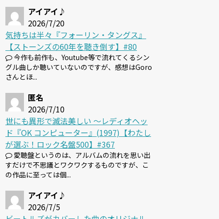
アイアイ♪
2026/7/20
気持ちは半々『フォーリン・タングス』
【ストーンズの60年を聴き倒す】#80
今作も前作も、Youtube等で流れてくるシン
グル曲しか聴いていないのですが、感想はGoro
さんとほ...
匿名
2026/7/10
世にも異形で滅法美しい 〜レディオヘッ
ド『OK コンピューター』(1997)【わたし
が選ぶ！ロック名盤500】#367
愛聴盤というのは、アルバムの流れを思い出
すだけで不思議とワクワクするものですが、こ
の作品に至っては個...
アイアイ♪
2026/7/5
ビートルズがカバーした曲のオリジナル