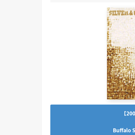
【20
Buffalo 