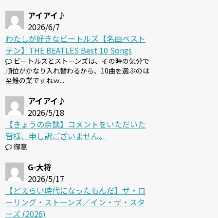
アイアイ♪
2026/6/7
わたしが好きなビートルズ【名曲ベスト
テン】THE BEATLES Best 10 Songs
ビートルズとストーンズは、その時の気分で
順位がかなり入れ替わるから、10曲を選ぶのは
至難の業ですねｗ...
アイアイ♪
2026/5/18
【きょうの余談】コメントをいただいた
皆様、申し訳ございません。
御意
G-大将
2026/5/17
【どえらい時代になったもんだ】ザ・ロ
ーリング・ストーンズ／イン・ザ・スタ
ーズ (2026)