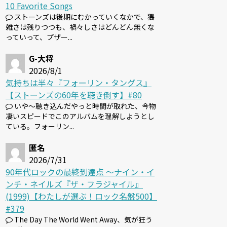
10 Favorite Songs
ストーンズは後期にむかっていくなかで、猥
雑さは残りつつも、禍々しさはどんどん無くな
っていって、プザー...
G-大将
2026/8/1
気持ちは半々『フォーリン・タングス』
【ストーンズの60年を聴き倒す】#80
いや～聴き込んだやっと時間が取れた、今物
凄いスピードでこのアルバムを理解しようとし
ている。フォーリン...
匿名
2026/7/31
90年代ロックの最終到達点 〜ナイン・イ
ンチ・ネイルズ『ザ・フラジャイル』
(1999)【わたしが選ぶ！ロック名盤500】
#379
The Day The World Went Away、気が狂う