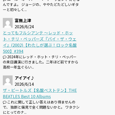
んですよ。 ジョージの、ややたどたどしいギタ
ーと初々しく...
富無上津
2026/6/24
とってもフルシアンテ 〜レッド・ホッ
ト・チリ・ペッパーズ『バイ・ザ・ウェ
イ』(2002)【わたしが選ぶ！ロック名盤
500】#394
2024年にレッド・ホット・チリ・ペッパー
の来日講演に行きました。二年ほど前ですから
高校一年生ぐらい...
アイアイ♪
2026/6/14
ザ・ビートルズ【名盤ベストテン】THE
BEATLES Best 10 Albums
これに関して正しい答えはあり得ませんの
で、 独断と偏見で全く問題ないかと。 ワタクシ
にとってのナ...