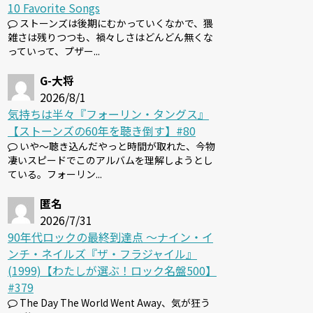
10 Favorite Songs
ストーンズは後期にむかっていくなかで、猥
雑さは残りつつも、禍々しさはどんどん無くな
っていって、プザー...
G-大将
2026/8/1
気持ちは半々『フォーリン・タングス』
【ストーンズの60年を聴き倒す】#80
いや～聴き込んだやっと時間が取れた、今物
凄いスピードでこのアルバムを理解しようとし
ている。フォーリン...
匿名
2026/7/31
90年代ロックの最終到達点 〜ナイン・イ
ンチ・ネイルズ『ザ・フラジャイル』
(1999)【わたしが選ぶ！ロック名盤500】
#379
The Day The World Went Away、気が狂う