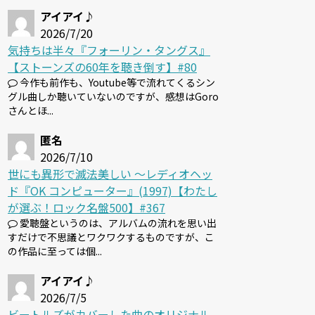
アイアイ♪
2026/7/20
気持ちは半々『フォーリン・タングス』
【ストーンズの60年を聴き倒す】#80
今作も前作も、Youtube等で流れてくるシン
グル曲しか聴いていないのですが、感想はGoro
さんとほ...
匿名
2026/7/10
世にも異形で滅法美しい 〜レディオヘッ
ド『OK コンピューター』(1997)【わたし
が選ぶ！ロック名盤500】#367
愛聴盤というのは、アルバムの流れを思い出
すだけで不思議とワクワクするものですが、こ
の作品に至っては個...
アイアイ♪
2026/7/5
ビートルズがカバーした曲のオリジナル