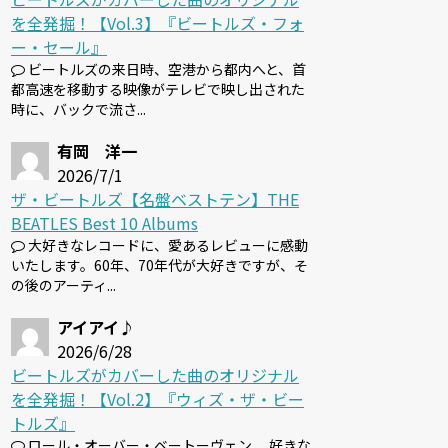
を全発掘！【Vol.3】『ビートルズ・フォ
ー・セール』
ビートルズの来日時、空港から都内へと、首
都高速を移動する映像がテレビで映し出された
時に、バックで流さ...
有岡 洋一
2026/7/1
ザ・ビートルズ【名盤ベストテン】THE
BEATLES Best 10 Albums
大好きなレコードに、愛あるレビューに感動
いたします。60年、70年代が大好きですが、そ
の後のアーティ...
アイアイ♪
2026/6/28
ビートルズがカバーした曲のオリジナル
を全発掘！【Vol.2】『ウィズ・ザ・ビー
トルズ』
ロール・オーバー・ベートーヴェン 、好きな