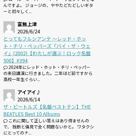
んですよ。 ジョージの、ややたどたどしいギタ
ーと初々しく...
富無上津
2026/6/24
とってもフルシアンテ 〜レッド・ホッ
ト・チリ・ペッパーズ『バイ・ザ・ウェ
イ』(2002)【わたしが選ぶ！ロック名盤
500】#394
2024年にレッド・ホット・チリ・ペッパー
の来日講演に行きました。二年ほど前ですから
高校一年生ぐらい...
アイアイ♪
2026/6/14
ザ・ビートルズ【名盤ベストテン】THE
BEATLES Best 10 Albums
これに関して正しい答えはあり得ませんの
で、 独断と偏見で全く問題ないかと。 ワタクシ
にとってのナ...