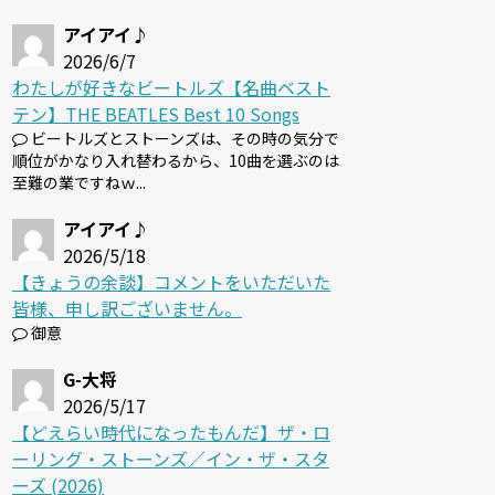
アイアイ♪
2026/6/7
わたしが好きなビートルズ【名曲ベスト
テン】THE BEATLES Best 10 Songs
ビートルズとストーンズは、その時の気分で
順位がかなり入れ替わるから、10曲を選ぶのは
至難の業ですねｗ...
アイアイ♪
2026/5/18
【きょうの余談】コメントをいただいた
皆様、申し訳ございません。
御意
G-大将
2026/5/17
【どえらい時代になったもんだ】ザ・ロ
ーリング・ストーンズ／イン・ザ・スタ
ーズ (2026)