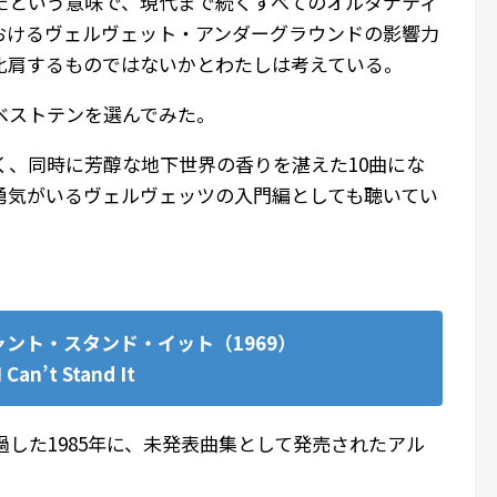
たという意味で、現代まで続くすべてのオルタナティ
おけるヴェルヴェット・アンダーグラウンドの影響力
比肩するものではないかとわたしは考えている。
ベストテンを選んでみた。
く、同時に芳醇な地下世界の香りを湛えた10曲にな
勇気がいるヴェルヴェッツの入門編としても聴いてい
ャント・スタンド・イット（1969）
I Can’t Stand It
過した1985年に、未発表曲集として発売されたアル