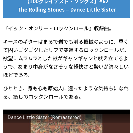
【100グレイテスト・ソングス】#62
The Rolling Stones – Dance Little Sister
『イッツ・オンリー・ロックンロール』収録曲。
キースのギターはまるで岩でも削る機械のように、重く
て固いゴツゴツしたリフで突進するロックンロールだ。
欲望にムラムラとした獣がギャンギャンと吠え立てるよ
うで、あまり中身がなさそうな軽快さと勢いが清々しい
ほどである。
ひととき、身も心も原始人に還ったような気持ちになれ
る、癒しのロックンロールである。
Dance Little Sister (Remastered)