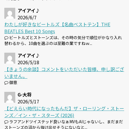
アイアイ♪
2026/6/7
わたしが好きなビートルズ【名曲ベストテン】THE
BEATLES Best 10 Songs
ビートルズとストーンズは、その時の気分で順位がかなり入れ
替わるから、10曲を選ぶのは至難の業ですねｗ...
アイアイ♪
2026/5/18
【きょうの余談】コメントをいただいた皆様、申し訳ござ
いません。
御意
G-大将
2026/5/17
【どえらい時代になったもんだ】ザ・ローリング・ストー
ンズ／イン・ザ・スターズ (2026)
ラフアンドツイステッド良いなぁMVもAIじゃないし、まだまだ
ストーンズの沼から抜け出せそうにないなと...