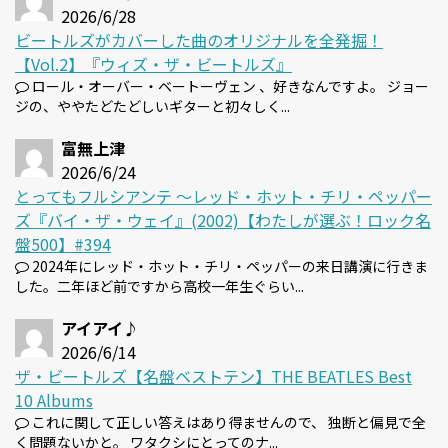
2026/6/28
ビートルズがカバーした曲のオリジナルを全発掘！
【Vol.2】『ウィズ・ザ・ビートルズ』
ロール・オーバー・ベートーヴェン 、好きなんですよ。 ジョー
ジの、ややたどたどしいギターと初々しく...
富無上津
2026/6/24
とってもフルシアンテ 〜レッド・ホット・チリ・ペッパー
ズ『バイ・ザ・ウェイ』(2002)【わたしが選ぶ！ロック名
盤500】#394
2024年にレッド・ホット・チリ・ペッパーの来日講演に行きま
した。二年ほど前ですから高校一年生ぐらい...
アイアイ♪
2026/6/14
ザ・ビートルズ【名盤ベストテン】THE BEATLES Best
10 Albums
これに関して正しい答えはあり得ませんので、 独断と偏見で全
く問題ないかと。 ワタクシにとってのナ...