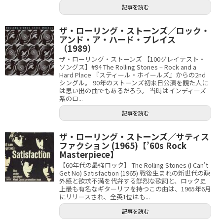
記事を読む
ザ・ローリング・ストーンズ／ロック・
アンド・ア・ハード・プレイス
（1989）
ザ・ローリング・ストーンズ 【100グレイテスト・
ソングス】#94 The Rolling Stones – Rock and a
Hard Place 『スティール・ホイールズ』からの2nd
シングル。 90年のストーンズ初来日公演を観た人に
は思い出の曲でもあるだろう。 当時はインディーズ
系のロ...
記事を読む
ザ・ローリング・ストーンズ／サティス
ファクション (1965)【’60s Rock
Masterpiece】
【60年代の最強ロック】 The Rolling Stones (I Can’t
Get No) Satisfaction (1965) 戦後生まれの新世代の疎
外感と欲求不満を代弁する鮮烈な歌詞と、ロック史
上最も有名なギターリフを持つこの曲は、1965年6月
にリリースされ、全英1位はも...
記事を読む