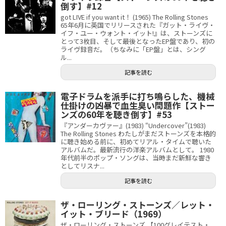
倒す】#12
got LIVE if you want it！ (1965) The Rolling Stones
65年6月に英国でリリースされた『ガット・ライヴ・
イフ・ユー・ウォント・イット!』は、ストーンズに
とって3枚目、そして最後となったEP盤であり、初の
ライヴ録音だ。（ちなみに「EP盤」とは、シング
ル...
記事を読む
電子ドラムを派手に打ち鳴らした、機械
仕掛けの凶暴で血生臭い問題作【ストー
ンズの60年を聴き倒す】#53
『アンダーカヴァー』(1983) “Undercover”(1983)
The Rolling Stones わたしがまだストーンズを本格的
に聴き始める前に、初めてリアル・タイムで聴いた
アルバムだ。最新流行の洋楽アルバムとして。 1980
年代前半のポップ・ソングは、当時まだ新鮮な響き
としてリスナ...
記事を読む
ザ・ローリング・ストーンズ／レット・
イット・ブリード（1969）
ザ・ローリング・ストーンズ 【100グレイテスト・