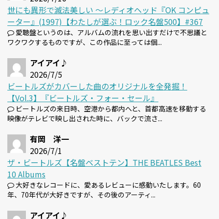
世にも異形で滅法美しい 〜レディオヘッド『OK コンピュ
ーター』(1997)【わたしが選ぶ！ロック名盤500】#367
愛聴盤というのは、アルバムの流れを思い出すだけで不思議と
ワクワクするものですが、この作品に至っては個...
アイアイ♪
2026/7/5
ビートルズがカバーした曲のオリジナルを全発掘！
【Vol.3】『ビートルズ・フォー・セール』
ビートルズの来日時、空港から都内へと、首都高速を移動する
映像がテレビで映し出された時に、バックで流さ...
有岡 洋一
2026/7/1
ザ・ビートルズ【名盤ベストテン】THE BEATLES Best
10 Albums
大好きなレコードに、愛あるレビューに感動いたします。60
年、70年代が大好きですが、その後のアーティ...
アイアイ♪