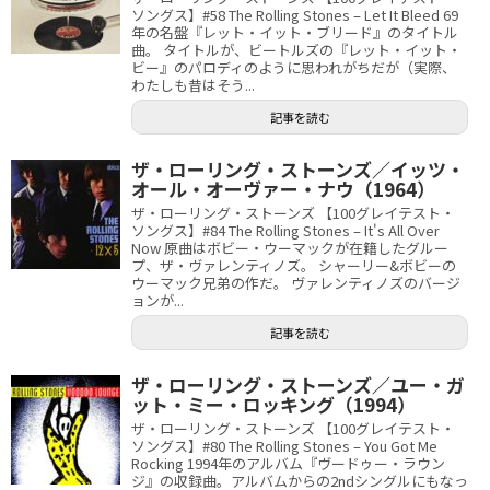
ソングス】#58 The Rolling Stones – Let It Bleed 69
年の名盤『レット・イット・ブリード』のタイトル
曲。 タイトルが、ビートルズの『レット・イット・
ビー』のパロディのように思われがちだが（実際、
わたしも昔はそう...
記事を読む
ザ・ローリング・ストーンズ／イッツ・
オール・オーヴァー・ナウ（1964）
ザ・ローリング・ストーンズ 【100グレイテスト・
ソングス】#84 The Rolling Stones – It's All Over
Now 原曲はボビー・ウーマックが在籍したグルー
プ、ザ・ヴァレンティノズ。 シャーリー&ボビーの
ウーマック兄弟の作だ。 ヴァレンティノズのバージ
ョンが...
記事を読む
ザ・ローリング・ストーンズ／ユー・ガ
ット・ミー・ロッキング（1994）
ザ・ローリング・ストーンズ 【100グレイテスト・
ソングス】#80 The Rolling Stones – You Got Me
Rocking 1994年のアルバム『ヴードゥー・ラウン
ジ』の収録曲。アルバムからの2ndシングルにもなっ