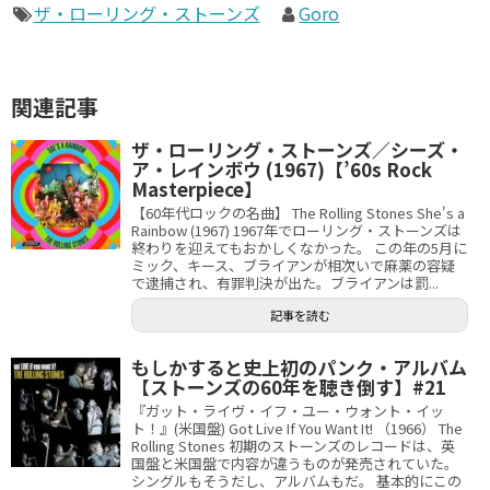
ザ・ローリング・ストーンズ
Goro
関連記事
ザ・ローリング・ストーンズ／シーズ・
ア・レインボウ (1967)【’60s Rock
Masterpiece】
【60年代ロックの名曲】 The Rolling Stones She's a
Rainbow (1967) 1967年でローリング・ストーンズは
終わりを迎えてもおかしくなかった。 この年の5月に
ミック、キース、ブライアンが相次いで麻薬の容疑
で逮捕され、有罪判決が出た。ブライアンは罰...
記事を読む
もしかすると史上初のパンク・アルバム
【ストーンズの60年を聴き倒す】#21
『ガット・ライヴ・イフ・ユー・ウォント・イッ
ト！』(米国盤) Got Live If You Want It! （1966） The
Rolling Stones 初期のストーンズのレコードは、英
国盤と米国盤で内容が違うものが発売されていた。
シングルもそうだし、アルバムもだ。 基本的にこの