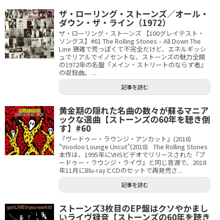
ザ・ローリング・ストーンズ／オール・
ダウン・ザ・ライン（1972）
ザ・ローリング・ストーンズ 【100グレイテスト・
ソングス】#61 The Rolling Stones – All Down The
Line 猥雑で荒っぽくて不完全だけど、エネルギッシ
ュでリアルでイノセントな、ストーンズの魅力全開
の1972年の名盤『メイン・ストリートのならず者』
の収録曲。 ...
記事を読む
黄金期の隠れた名曲の数々が蘇るマニア
ックな選曲【ストーンズの60年を聴き倒
す】#60
『ヴードゥー・ラウンジ・アンカット』(2018)
“Voodoo Lounge Uncut”(2018) The Rolling Stones
本作は、1995年にVHSビデオでリリースされた『ブ
ードゥー・ラウンジ・ライヴ』と同じ音源で、2018
年11月にBlu-rayとCDのセットで再発売さ...
記事を読む
ストーンズ3枚目のEP盤はクソやかまし
いライヴ録音【ストーンズの60年を聴き