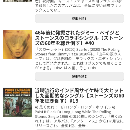
者』収録曲。 キース・リチャーズの南フランスの家
で録音したこのアルバムは、全体に良い意味でリラ
ックスしてい...
記事を読む
46年後に発掘されたジミー・ペイジと
ストーンズのコラボシングル【ストーン
ズの60年を聴き倒す】#40
「スカーレット」(2020) Scarlet (2020) The Rolling
Stones feat. Jimmy Page 2020年に『山羊の頭のス
ープ』は、CD3枚組の「デラックス・エディション」
として再発売された。これはサブスクでも聴くこと
ができる。 Disc1は本編、そしてDis...
記事を読む
当時流行のインド風サイケ味で大ヒット
した画期的なシングル【ストーンズの60
年を聴き倒す】#19
A) 黒くぬれ！ B) ロング・ロング・ホワイル A)
Paint It Black B) Long, Long While The Rolling
Stones Single 1966 英国10枚目のシングル「黒くぬ
れ！」は、アルバム『アフターマス』から1ヶ月後に
リリースされ、全英1位、全米...