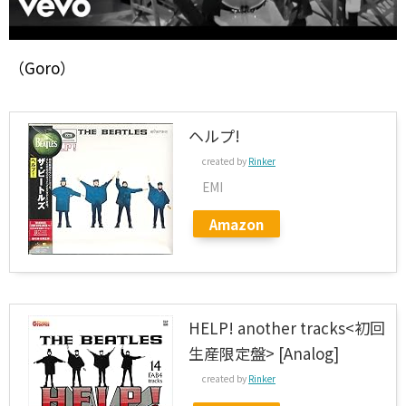
（Goro）
ヘルプ!
created by
Rinker
EMI
Amazon
HELP! another tracks<初回
生産限定盤> [Analog]
created by
Rinker