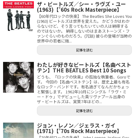
ザ・ビートルズ／シー・ラヴズ・ユー
(1963)【’60s Rock Masterpiece】
【60年代ロックの快楽】 The Beatles She Loves You
(1963) ビートルズは世界を変えた。 かどうかはわか
らないけど、そう言ってもたいていの人は納得する
のではないか。 納得しないのはまあストーンズ・フ
ァンぐらいのものだろう。(冗談) 彼らの登場が当時の
世界中の若者に強...
記事を読む
わたしが好きなビートルズ【名曲ベスト
テン】THE BEATLES Best 10 Songs
どうも、『ロックの快楽』の孤独な執筆者、Goroで
す。 今回の【名曲ベストテン】は、歴史上最も有名
なロック・バンドです。有名過ぎてなんだかちょっ
と緊張します。 1962年10月にシングル「ラヴ・ミ
ー・ドゥ」でデビューした英リヴァプール出身の
ザ・ビートルズは、実質7年ほどの...
記事を読む
ジョン・レノン／ジェラス・ガイ
(1971)【’70s Rock Masterpiece】
【70年代ロックの名曲】 John Lennon Jealous Guy