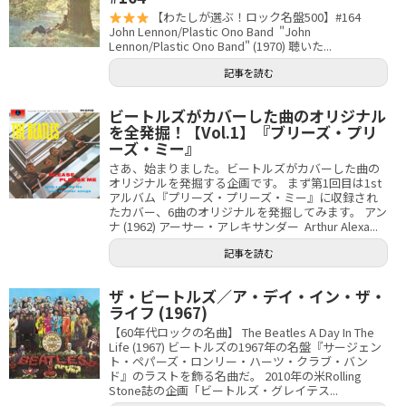
【わたしが選ぶ！ロック名盤500】#164
John Lennon/Plastic Ono Band "John
Lennon/Plastic Ono Band" (1970) 聴いた...
記事を読む
ビートルズがカバーした曲のオリジナル
を全発掘！【Vol.1】『ブリーズ・プリ
ーズ・ミー』
さあ、始まりました。ビートルズがカバーした曲の
オリジナルを発掘する企画です。 まず第1回目は1st
アルバム『プリーズ・プリーズ・ミー』に収録され
たカバー、6曲のオリジナルを発掘してみます。 アン
ナ (1962) アーサー・アレキサンダー Arthur Alexa...
記事を読む
ザ・ビートルズ／ア・デイ・イン・ザ・
ライフ (1967)
【60年代ロックの名曲】 The Beatles A Day In The
Life (1967) ビートルズの1967年の名盤『サージェン
ト・ペパーズ・ロンリー・ハーツ・クラブ・バン
ド』のラストを飾る名曲だ。 2010年の米Rolling
Stone誌の企画「ビートルズ・グレイテス...