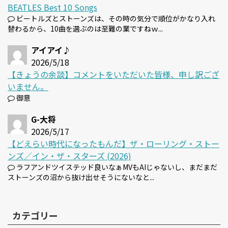
BEATLES Best 10 Songs
ビートルズとストーンズは、その時の気分で順位がかなり入れ
替わるから、10曲を選ぶのは至難の業ですねｗ...
アイアイ♪
2026/5/18
【きょうの余談】コメントをいただいた皆様、申し訳ござ
いません。
御意
G-大将
2026/5/17
【どえらい時代になったもんだ】ザ・ローリング・ストー
ンズ／イン・ザ・スターズ (2026)
ラフアンドツイステッド良いなぁMVもAIじゃないし、まだまだ
ストーンズの沼から抜け出せそうにないなと...
カテゴリー