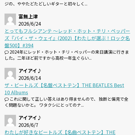
ジの、ややたどたどしいギターと初々しく...
富無上津
2026/6/24
とってもフルシアンテ 〜レッド・ホット・チリ・ペッパー
ズ『バイ・ザ・ウェイ』(2002)【わたしが選ぶ！ロック名
盤500】#394
2024年にレッド・ホット・チリ・ペッパーの来日講演に行きま
した。二年ほど前ですから高校一年生ぐらい...
アイアイ♪
2026/6/14
ザ・ビートルズ【名盤ベストテン】THE BEATLES Best
10 Albums
これに関して正しい答えはあり得ませんので、 独断と偏見で全
く問題ないかと。 ワタクシにとってのナ...
アイアイ♪
2026/6/7
わたしが好きなビートルズ【名曲ベストテン】THE