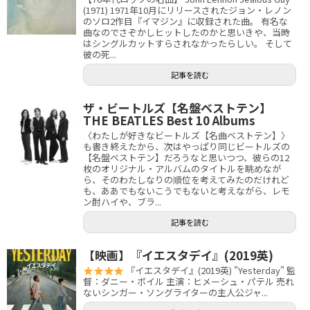
(1971) 1971年10月にリリースされたジョン・レノン
のソロ2作目『イマジン』に収録された曲。 有名な
曲なのでさぞかしヒットしたのかと思いきや、当時
はシングルカットすらされなかったらしい。 そして
彼の死...
記事を読む
ザ・ビートルズ【名盤ベストテン】
THE BEATLES Best 10 Albums
〈わたしが好きなビートルズ【名曲ベストテン】〉
も書き終えたから、次はやっぱり同じビートルズの
【名盤ベストテン】だろうなと思いつつ、彼らの12
枚のオリジナル・アルバムのタイトルを眺めなが
ら、そのわたしなりの順位を考えてみたのだけれど
も、ああでもないこうでもないと考えながら、レモ
ン酎ハイや、ブラ...
記事を読む
【映画】『イエスタデイ』(2019英)
『イエスタデイ』(2019英) "Yesterday" 監
督：ダニー・ボイル 主演：ヒメーシュ・パテル 売れ
ないシンガー・ソングライターの主人公ジャ...