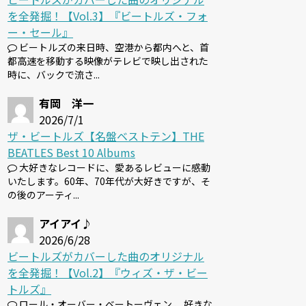
を全発掘！【Vol.3】『ビートルズ・フォ
ー・セール』
ビートルズの来日時、空港から都内へと、首
都高速を移動する映像がテレビで映し出された
時に、バックで流さ...
有岡 洋一
2026/7/1
ザ・ビートルズ【名盤ベストテン】THE
BEATLES Best 10 Albums
大好きなレコードに、愛あるレビューに感動
いたします。60年、70年代が大好きですが、そ
の後のアーティ...
アイアイ♪
2026/6/28
ビートルズがカバーした曲のオリジナル
を全発掘！【Vol.2】『ウィズ・ザ・ビー
トルズ』
ロール・オーバー・ベートーヴェン 、好きな