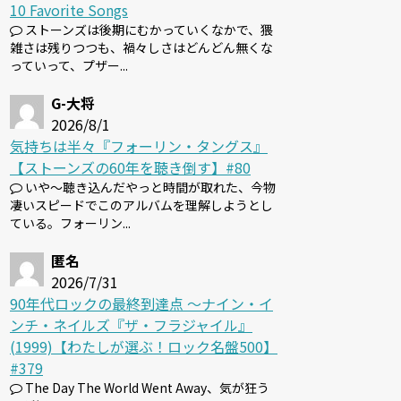
10 Favorite Songs
ストーンズは後期にむかっていくなかで、猥
雑さは残りつつも、禍々しさはどんどん無くな
っていって、プザー...
G-大将
2026/8/1
気持ちは半々『フォーリン・タングス』
【ストーンズの60年を聴き倒す】#80
いや～聴き込んだやっと時間が取れた、今物
凄いスピードでこのアルバムを理解しようとし
ている。フォーリン...
匿名
2026/7/31
90年代ロックの最終到達点 〜ナイン・イ
ンチ・ネイルズ『ザ・フラジャイル』
(1999)【わたしが選ぶ！ロック名盤500】
#379
The Day The World Went Away、気が狂う