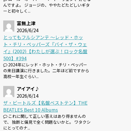
んですよ。 ジョージの、ややたどたどしいギタ
ーと初々しく...
富無上津
2026/6/24
とってもフルシアンテ 〜レッド・ホッ
ト・チリ・ペッパーズ『バイ・ザ・ウェ
イ』(2002)【わたしが選ぶ！ロック名盤
500】#394
2024年にレッド・ホット・チリ・ペッパー
の来日講演に行きました。二年ほど前ですから
高校一年生ぐらい...
アイアイ♪
2026/6/14
ザ・ビートルズ【名盤ベストテン】THE
BEATLES Best 10 Albums
これに関して正しい答えはあり得ませんの
で、 独断と偏見で全く問題ないかと。 ワタクシ
にとってのナ...