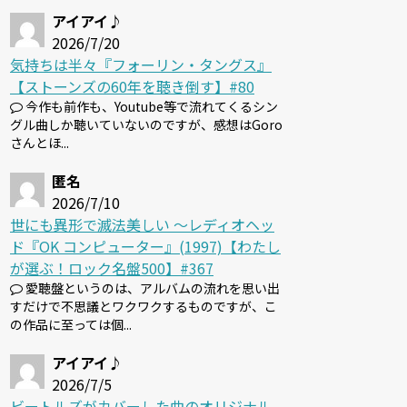
アイアイ♪
2026/7/20
気持ちは半々『フォーリン・タングス』
【ストーンズの60年を聴き倒す】#80
今作も前作も、Youtube等で流れてくるシン
グル曲しか聴いていないのですが、感想はGoro
さんとほ...
匿名
2026/7/10
世にも異形で滅法美しい 〜レディオヘッ
ド『OK コンピューター』(1997)【わたし
が選ぶ！ロック名盤500】#367
愛聴盤というのは、アルバムの流れを思い出
すだけで不思議とワクワクするものですが、こ
の作品に至っては個...
アイアイ♪
2026/7/5
ビートルズがカバーした曲のオリジナル