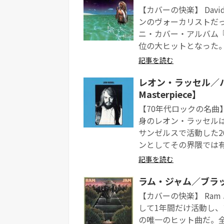
【カバーの快楽】 David Le
ンのヴォーカリストだ
ニ・カバー・アルバム
位の大ヒットとなった。 
記事を読む
レオン・ラッセル／ハミン
Masterpiece】
【70年代ロックの名曲】 Leo
身のレオン・ラッセル
サンゼルスで活動した
ンとしてその界隈では有名
記事を読む
ラム・ジャム／ブラック
【カバーの快楽】 Ram Ja
して1年間だけ活動し
の唯一のヒット曲だ。全