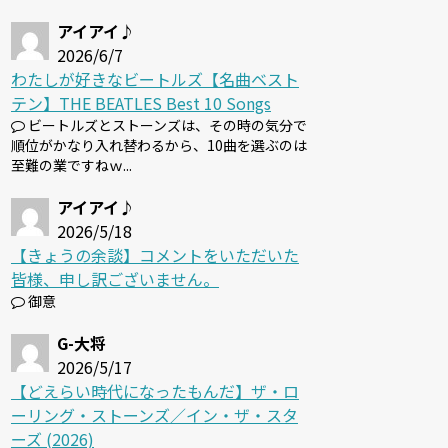
アイアイ♪
2026/6/7
わたしが好きなビートルズ【名曲ベスト
テン】THE BEATLES Best 10 Songs
ビートルズとストーンズは、その時の気分で
順位がかなり入れ替わるから、10曲を選ぶのは
至難の業ですねｗ...
アイアイ♪
2026/5/18
【きょうの余談】コメントをいただいた
皆様、申し訳ございません。
御意
G-大将
2026/5/17
【どえらい時代になったもんだ】ザ・ロ
ーリング・ストーンズ／イン・ザ・スタ
ーズ (2026)