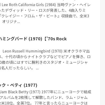
e Roth California Girls (1984) 当時ヴァン・ヘイレ
ったデヴィッド・リー・ロスが発表した、4曲入りミ
『クレイジー・フロム・ザ・ビート』収録曲で、全米3
オリジナ...
グバード (1970)【’70s Rock
n Russell Hummingbird (1970) 米オクラホマ出
は、十代の頃からナイトクラブなどでピアノを弾き、ロ
20歳の頃にはすでに腕利きのスタジオ・ミュージシャ
人だったらしい。 ...
・ベティ (1977)
m Black Betty (1977) 1977年にニューヨークで結成
、アルバムを2枚残して解散したバンド、ラム・ジャム
米18位、全英7位。 77年と言ったらニューヨークは