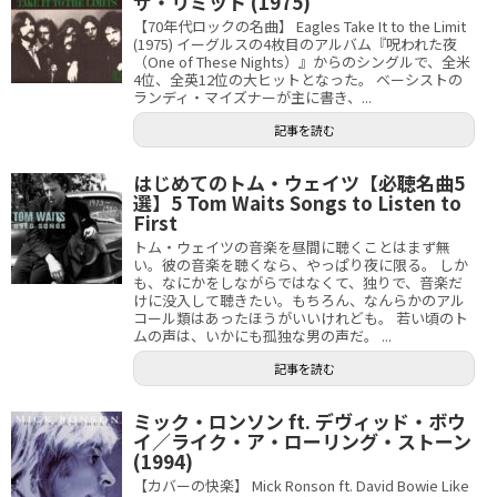
ザ・リミット (1975)
【70年代ロックの名曲】 Eagles Take It to the Limit
(1975) イーグルスの4枚目のアルバム『呪われた夜
（One of These Nights）』からのシングルで、全米
4位、全英12位の大ヒットとなった。 ベーシストの
ランディ・マイズナーが主に書き、...
記事を読む
はじめてのトム・ウェイツ【必聴名曲5
選】5 Tom Waits Songs to Listen to
First
トム・ウェイツの音楽を昼間に聴くことはまず無
い。彼の音楽を聴くなら、やっぱり夜に限る。 しか
も、なにかをしながらではなくて、独りで、音楽だ
けに没入して聴きたい。もちろん、なんらかのアル
コール類はあったほうがいいけれども。 若い頃のト
ムの声は、いかにも孤独な男の声だ。 ...
記事を読む
ミック・ロンソン ft. デヴィッド・ボウ
イ／ライク・ア・ローリング・ストーン
(1994)
【カバーの快楽】 Mick Ronson ft. David Bowie Like