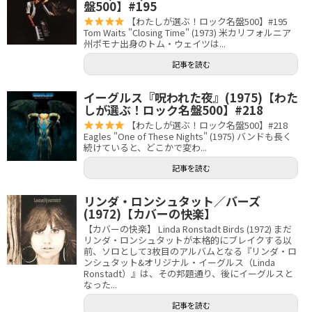
盤500】#195
【わたしが選ぶ！ロック名盤500】#195
Tom Waits "Closing Time" (1973) 米カリフォルニア
州ポモナ出身のトム・ウェイツは...
記事を読む
イーグルス『呪われた夜』(1975)【わた
しが選ぶ！ロック名盤500】#218
【わたしが選ぶ！ロック名盤500】#218
Eagles "One of These Nights" (1975) バンドも長く
続けていると、どこかで変わ...
記事を読む
リンダ・ロンシュタット／バーズ
(1972)【カバーの快楽】
【カバーの快楽】 Linda Ronstadt Birds (1972) まだ
リンダ・ロンシュタットが本格的にブレイクする以
前、ソロとして3枚目のアルバムとなる『リンダ・ロ
ンシュタット&オリジナル・イーグルス（Linda
Ronstadt）』は、その邦題通り、後にイーグルスと
なった...
記事を読む