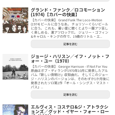
グランド・ファンク／ロコモーション
(1974)【カバーの快楽】
【カバーの快楽】 Grand Funk The Loco-Motion
(1974) ビールに合うなあ。 チョリソーぐらいビール
に合う。 これも、暑い夏に聴くとより一層アツ苦し
く楽しめる、激アツロックだ。 ジェリー・ゴフィン
&キャロル・キングの作で、19歳のリトル・エ...
記事を読む
ジョージ・ハリスン／イフ・ノット・フ
ォー・ユー（1970）
【カバーの快楽】 George Harrison - If Not For You
原曲はボブ・ディランが1970年10月に発表したアル
バム『新しい夜明け』収録曲だ。 そしてこのジョー
ジ・ハリスンのバージョンは、そのわずか1か月後に
発表されたソロ第1作『オール・シングス・マスト・
パス』...
記事を読む
エルヴィス・コステロ&ジ・アトラクシ
ョンズ／グッド・イヤー・フォー・ロー