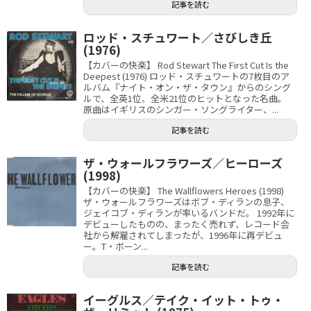
記事を読む
ロッド・スチュワート／さびしき丘
(1976)
【カバーの快楽】 Rod Stewart The First Cut Is the
Deepest (1976) ロッド・スチュワートの7枚目のア
ルバム『ナイト・オン・ザ・タウン』からのシング
ルで、全英1位、全米21位のヒットとなった名曲。
原曲はイギリスのシンガー・ソングライター、...
記事を読む
ザ・ウォールフラワーズ／ヒーローズ
(1998)
【カバーの快楽】 The Wallflowers Heroes (1998)
ザ・ウォールフラワーズはボブ・ディランの息子、
ジェイコブ・ディランが率いるバンドだ。 1992年に
デビューしたものの、まったく売れず、レコード会
社から解雇されてしまったが、1996年に再デビュ
ー。T・ボーン...
記事を読む
イーグルス／テイク・イット・トゥ・