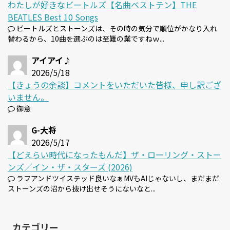
わたしが好きなビートルズ【名曲ベストテン】THE
BEATLES Best 10 Songs
ビートルズとストーンズは、その時の気分で順位がかなり入れ
替わるから、10曲を選ぶのは至難の業ですねｗ...
アイアイ♪
2026/5/18
【きょうの余談】コメントをいただいた皆様、申し訳ござ
いません。
御意
G-大将
2026/5/17
【どえらい時代になったもんだ】ザ・ローリング・ストー
ンズ／イン・ザ・スターズ (2026)
ラフアンドツイステッド良いなぁMVもAIじゃないし、まだまだ
ストーンズの沼から抜け出せそうにないなと...
カテゴリー