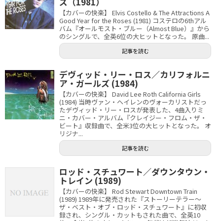
ズ（1981）
【カバーの快楽】 Elvis Costello & The Attractions A
Good Year for the Roses (1981) コステロの6thアル
バム『オールモスト・ブルー（Almost Blue）』から
のシングルで、全英6位の大ヒットとなった。 原曲...
記事を読む
デヴィッド・リー・ロス／カリフォルニ
ア・ガールズ (1984)
【カバーの快楽】 David Lee Roth California Girls
(1984) 当時ヴァン・ヘイレンのヴォーカリストだっ
たデヴィッド・リー・ロスが発表した、4曲入りミ
ニ・カバー・アルバム『クレイジー・フロム・ザ・
ビート』収録曲で、全米3位の大ヒットとなった。 オ
リジナ...
記事を読む
ロッド・スチュワート／ダウンタウン・
トレイン (1989)
【カバーの快楽】 Rod Stewart Downtown Train
(1989) 1989年に発売された『ストーリーテラー～
ザ・ベスト・オブ・ロッド・スチュワート』に初収
録され、シングル・カットもされた曲で、全英10