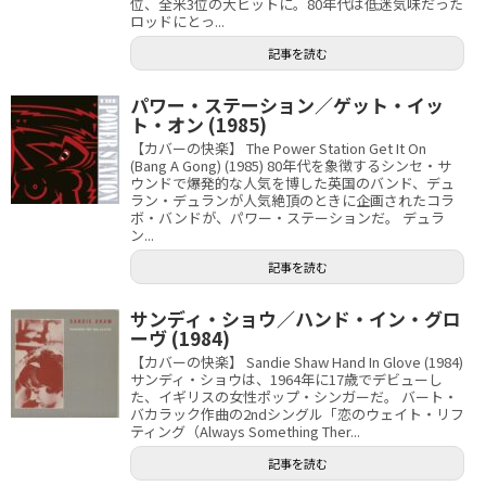
位、全米3位の大ヒットに。80年代は低迷気味だった
ロッドにとっ...
記事を読む
パワー・ステーション／ゲット・イッ
ト・オン (1985)
【カバーの快楽】 The Power Station Get It On
(Bang A Gong) (1985) 80年代を象徴するシンセ・サ
ウンドで爆発的な人気を博した英国のバンド、デュ
ラン・デュランが人気絶頂のときに企画されたコラ
ボ・バンドが、パワー・ステーションだ。 デュラ
ン...
記事を読む
サンディ・ショウ／ハンド・イン・グロ
ーヴ (1984)
【カバーの快楽】 Sandie Shaw Hand In Glove (1984)
サンディ・ショウは、1964年に17歳でデビューし
た、イギリスの女性ポップ・シンガーだ。 バート・
バカラック作曲の2ndシングル「恋のウェイト・リフ
ティング（Always Something Ther...
記事を読む