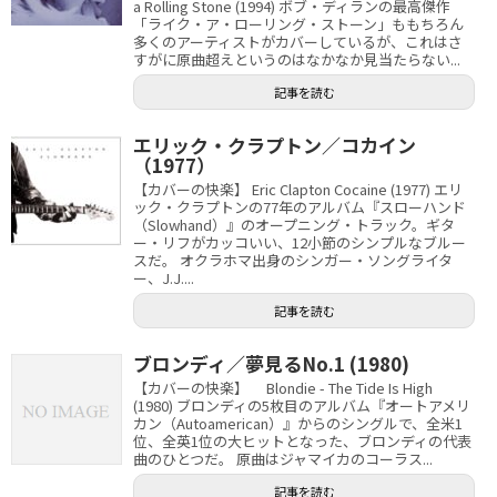
a Rolling Stone (1994) ボブ・ディランの最高傑作
「ライク・ア・ローリング・ストーン」ももちろん
多くのアーティストがカバーしているが、これはさ
すがに原曲超えというのはなかなか見当たらない...
記事を読む
エリック・クラプトン／コカイン
（1977）
【カバーの快楽】 Eric Clapton Cocaine (1977) エリ
ック・クラプトンの77年のアルバム『スローハンド
（Slowhand）』のオープニング・トラック。ギタ
ー・リフがカッコいい、12小節のシンプルなブルー
スだ。 オクラホマ出身のシンガー・ソングライタ
ー、J.J....
記事を読む
ブロンディ／夢見るNo.1 (1980)
【カバーの快楽】 Blondie - The Tide Is High
(1980) ブロンディの5枚目のアルバム『オートアメリ
カン（Autoamerican）』からのシングルで、全米1
位、全英1位の大ヒットとなった、ブロンディの代表
曲のひとつだ。 原曲はジャマイカのコーラス...
記事を読む