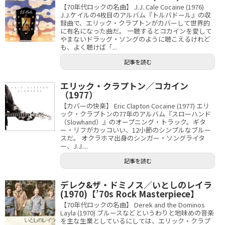
【70年代ロックの名曲】 J.J. Cale Cocaine (1976)
J.J.ケイルの4枚目のアルバム『トルバドール』の収
録曲で、エリック・クラプトンがカバーして世界的
に有名になった曲だ。 一聴するとコカインを愛して
やまないドラッグ・ソングのように聴こえるけれど
も、よく聴けば「...
記事を読む
エリック・クラプトン／コカイン
（1977）
【カバーの快楽】 Eric Clapton Cocaine (1977) エリ
ック・クラプトンの77年のアルバム『スローハンド
（Slowhand）』のオープニング・トラック。ギタ
ー・リフがカッコいい、12小節のシンプルなブルー
スだ。 オクラホマ出身のシンガー・ソングライタ
ー、J.J....
記事を読む
デレク&ザ・ドミノス／いとしのレイラ
(1970)【’70s Rock Masterpiece】
【70年代ロックの名曲】 Derek and the Dominos
Layla (1970) ブルースなどというわりと地味めの音楽
を主な生業としているにしては、エリック・クラプ