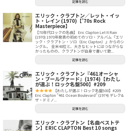
記事を読む
エリック・クラプトン／レット・イッ
ト・レイン (1970)【’70s Rock
Masterpiece】
【70年代ロックの名曲】 Eric Clapton Let It Rain
(1970) 1970年発表の初めてのソロ・アルバム『エリ
ック・クラプトン・ソロ（Eric Clapton）』からのシ
ングル。 全米48位と、大きなヒットにはつながらな
かったものの、クラプトンが自身で書いて歌...
記事を読む
エリック・クラプトン『461オーシャ
ン・ブールヴァード』(1974)【わたし
が選ぶ！ロック名盤500】#209
【わたしが選ぶ！ロック名盤500】#209
Eric Clapton "461 Ocean Boulevard" (1974) デレク&
ザ・ドミノ...
記事を読む
エリック・クラプトン【名曲ベストテ
ン】ERIC CLAPTON Best 10 songs