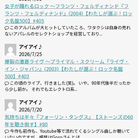
女子が踊れるロック 〜フランツ・フェルディナンド『フ
ランツ・フェルディナンド』(2004)【わたしが選ぶ！ロッ
ク名盤500】#405
このアルバムが大ヒットしていたころ、ワタクシは自身の売れ
ないアパレルのセレクトショップを経営しており...
アイアイ♪
2026/7/25
爆裂の激甚ライヴ 〜プライマル・スクリーム『ライヴ・
イン・ジャパン』(2003)【わたしが選ぶ！ロック名盤
500】#403
この頃のライブ、行きました(笑)。 いや、90年代後半だったか
ら少し前か。 それでもエレクトロ系...
アイアイ♪
2026/7/20
気持ちは半々『フォーリン・タングス』【ストーンズの60
年を聴き倒す】#80
今作も前作も、Youtube等で流れてくるシングル曲しか聴いて
いないのですが、感想はGoroさんとほ...