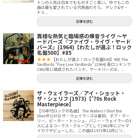
トンの人気は日本でもものすごく高い。中でもこの
曲は最も愛されている代表曲だろう。 デレク&ザ・
ドミ...
記事を読む
異様な熱気と臨場感の爆音ライヴ 〜ヤ
ードバーズ『ファイヴ・ライヴ・ヤード
バーズ』(1964)【わたしが選ぶ！ロック
名盤500】#85
【わたしが選ぶ！ロック名盤500】#85 The
Yardbirds "Five Live Yardbirds" (1964) 英ロンドンで
1962年に結成されたバンド、ヤードバーズは、...
記事を読む
ザ・ウェイラーズ／アイ・ショット・
ザ・シェリフ (1973)【’70s Rock
Masterpiece】
【70年代ロックの名曲】 The Wailers I Shot the
Sheriff (1973) ザ・ウェイラーズは最初、ボブ・マー
リー、ピーター・トッシュ、バニー・ウェイラーの3
人によるコーラス・グループとして1962年にジャマ
イカでデビューした。 この曲は1973年10月にリ...