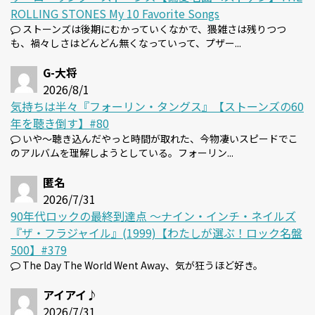
ROLLING STONES My 10 Favorite Songs
ストーンズは後期にむかっていくなかで、猥雑さは残りつつ
も、禍々しさはどんどん無くなっていって、プザー...
G-大将
2026/8/1
気持ちは半々『フォーリン・タングス』【ストーンズの60
年を聴き倒す】#80
いや～聴き込んだやっと時間が取れた、今物凄いスピードでこ
のアルバムを理解しようとしている。フォーリン...
匿名
2026/7/31
90年代ロックの最終到達点 〜ナイン・インチ・ネイルズ
『ザ・フラジャイル』(1999)【わたしが選ぶ！ロック名盤
500】#379
The Day The World Went Away、気が狂うほど好き。
アイアイ♪
2026/7/31