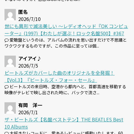
匿名
2026/7/10
世にも異形で滅法美しい 〜レディオヘッド『OK コンピュ
ーター』(1997)【わたしが選ぶ！ロック名盤500】#367
愛聴盤というのは、アルバムの流れを思い出すだけで不思議と
ワクワクするものですが、この作品に至っては個...
アイアイ♪
2026/7/5
ビートルズがカバーした曲のオリジナルを全発掘！
【Vol.3】『ビートルズ・フォー・セール』
ビートルズの来日時、空港から都内へと、首都高速を移動する
映像がテレビで映し出された時に、バックで流さ...
有岡 洋一
2026/7/1
ザ・ビートルズ【名盤ベストテン】THE BEATLES Best
10 Albums
大好きなレコードに、愛あるレビューに感動いたします。60