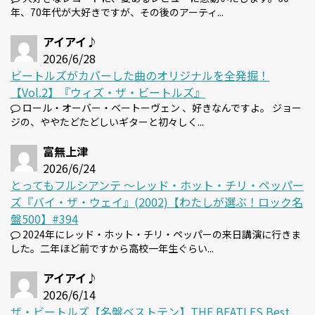
年、70年代が大好きですが、その後のアーティ...
アイアイ♪
2026/6/28
ビートルズがカバーした曲のオリジナルを全発掘！
【Vol.2】『ウィズ・ザ・ビートルズ』
ロール・オーバー・ベートーヴェン 、好きなんですよ。 ジョー
ジの、ややたどたどしいギターと初々しく...
富無上津
2026/6/24
とってもフルシアンテ 〜レッド・ホット・チリ・ペッパー
ズ『バイ・ザ・ウェイ』(2002)【わたしが選ぶ！ロック名
盤500】#394
2024年にレッド・ホット・チリ・ペッパーの来日講演に行きま
した。二年ほど前ですから高校一年生ぐらい...
アイアイ♪
2026/6/14
ザ・ビートルズ【名盤ベストテン】THE BEATLES Best