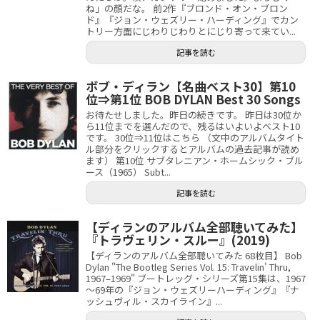
ね」の顔だな。 前2作『ブロンド・オン・ブロン
ド』『ジョン・ウェズリー・ハーディング』でカン
トリー方面にじわりじわりとにじり寄って来てい...
記事を読む
ボブ・ディラン【名曲ベスト30】第10
位⇒第1位 BOB DYLAN Best 30 Songs
お待たせしました。昨日の続きです。 昨日は30位か
ら11位までを選んだので、残るはいよいよベスト10
です。 30位⇒11位はこちら （文中のアルバムタイト
ル部分をクリックするとアルバムの過去記事が読め
ます） 第10位 サブタレニアン・ホームシック・ブル
ース（1965） Subt...
記事を読む
【ディランのアルバム全部聴いてみた】
『トラヴェリン・スルー』(2019)
【ディランのアルバム全部聴いてみた 68枚目】 Bob
Dylan "The Bootleg Series Vol. 15: Travelin' Thru,
1967–1969" ブートレッグ・シリーズ第15集は、1967
～69年の『ジョン・ウェズリーハーディング』『ナ
ッシュヴィル・スカイライン』...