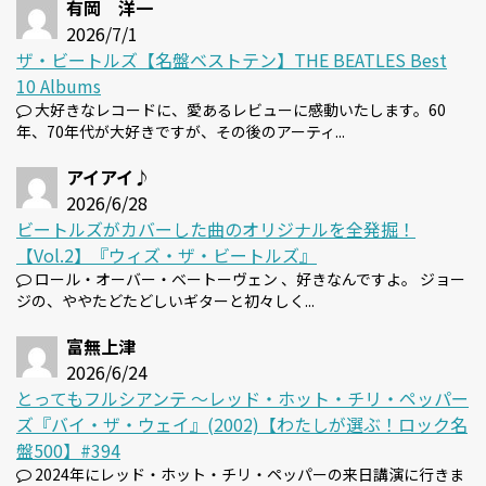
有岡 洋一
2026/7/1
ザ・ビートルズ【名盤ベストテン】THE BEATLES Best
10 Albums
大好きなレコードに、愛あるレビューに感動いたします。60
年、70年代が大好きですが、その後のアーティ...
アイアイ♪
2026/6/28
ビートルズがカバーした曲のオリジナルを全発掘！
【Vol.2】『ウィズ・ザ・ビートルズ』
ロール・オーバー・ベートーヴェン 、好きなんですよ。 ジョー
ジの、ややたどたどしいギターと初々しく...
富無上津
2026/6/24
とってもフルシアンテ 〜レッド・ホット・チリ・ペッパー
ズ『バイ・ザ・ウェイ』(2002)【わたしが選ぶ！ロック名
盤500】#394
2024年にレッド・ホット・チリ・ペッパーの来日講演に行きま