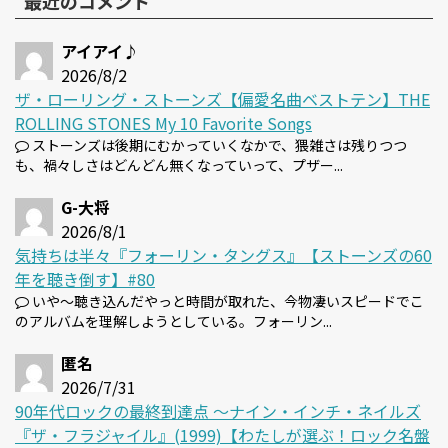
最近のコメント
アイアイ♪
2026/8/2
ザ・ローリング・ストーンズ【偏愛名曲ベストテン】THE
ROLLING STONES My 10 Favorite Songs
ストーンズは後期にむかっていくなかで、猥雑さは残りつつ
も、禍々しさはどんどん無くなっていって、プザー...
G-大将
2026/8/1
気持ちは半々『フォーリン・タングス』【ストーンズの60
年を聴き倒す】#80
いや～聴き込んだやっと時間が取れた、今物凄いスピードでこ
のアルバムを理解しようとしている。フォーリン...
匿名
2026/7/31
90年代ロックの最終到達点 〜ナイン・インチ・ネイルズ
『ザ・フラジャイル』(1999)【わたしが選ぶ！ロック名盤