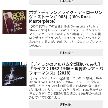
記事を読む
ボブ・ディラン／ライク・ア・ローリン
グ・ストーン (1965)【’60s Rock
Masterpiece】
【60年代ロックの名曲】 Bob Dylan Like a Rolling
Stone (1965) ザ・バーズの「ミスター・タンブリン
マン」のバージョンのあまりの素晴らしい出来に衝
撃を受けたディランが、負けちゃおれんと作ったと
言われているのがこの曲だ。 バーズのタンブリンマ
ンの6か...
記事を読む
【ディランのアルバム全部聴いてみた】
『ライヴ：1962-1966～追憶のレア・パ
フォーマンス』(2018)
【ディランのアルバム全部聴いてみた 66枚目】 Bob
Dylan “Live 1962-1966” この年、フジ・ロックに初
参戦したディランの来日記念盤。日本の独自企画だ
が、海外でもリリースされたようだ。 1962年から66
年というディラン初期の黄金期の、1966年のもの以
外はすべて初CD化と...
記事を読む