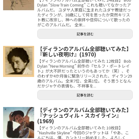
Dylan "Slow Train Coming" これも聴いてなかったア
ルバムだ。 ユダヤ人家庭に生まれたユダヤ教徒だっ
たディランが、38歳にして何を思ったか突然キリス
ト教に改宗し、神への崇拝や信仰について歌ったの
がこのアルバムだ。 全米...
記事を読む
【ディランのアルバム全部聴いてみた】
『新しい夜明け』(1970)
【ディランのアルバム全部聴いてみた 12枚目】 Bob
Dylan “New Morning” 前作の『セルフ・ポートレイ
ト』が大不評だったというのもあってか（笑）、そ
のわずか4か月後に緊急リリースされた、ディラン29
歳のアルバム。全米7位、全英1位。 そう思うとなん
だかジャケの表情も、不祥事を...
記事を読む
【ディランのアルバム全部聴いてみた】
『ナッシュヴィル・スカイライン』
(1969)
【ディランのアルバム全部聴いてみた 10枚目】
"Nashville Skyline" 今回のジャケットは「やあ、こ
んにちは。僕、カントリー始めました。よろしく