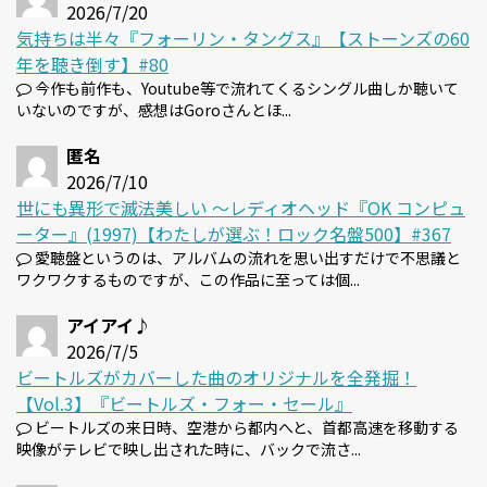
2026/7/20
気持ちは半々『フォーリン・タングス』【ストーンズの60
年を聴き倒す】#80
今作も前作も、Youtube等で流れてくるシングル曲しか聴いて
いないのですが、感想はGoroさんとほ...
匿名
2026/7/10
世にも異形で滅法美しい 〜レディオヘッド『OK コンピュ
ーター』(1997)【わたしが選ぶ！ロック名盤500】#367
愛聴盤というのは、アルバムの流れを思い出すだけで不思議と
ワクワクするものですが、この作品に至っては個...
アイアイ♪
2026/7/5
ビートルズがカバーした曲のオリジナルを全発掘！
【Vol.3】『ビートルズ・フォー・セール』
ビートルズの来日時、空港から都内へと、首都高速を移動する
映像がテレビで映し出された時に、バックで流さ...