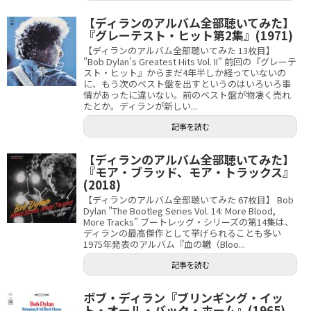
【ディランのアルバム全部聴いてみた】
『グレーテスト・ヒット第2集』(1971)
【ディランのアルバム全部聴いてみた 13枚目】
"Bob Dylan's Greatest Hits Vol. II" 前回の『グレーテ
スト・ヒット』からまだ4年半しか経っていないの
に、もう次のベスト盤を出すというのはいろいろ事
情があったに違いない。前のベスト盤が物凄く売れ
たとか。ディランが新しい...
記事を読む
【ディランのアルバム全部聴いてみた】
『モア・ブラッド、モア・トラックス』
(2018)
【ディランのアルバム全部聴いてみた 67枚目】 Bob
Dylan "The Bootleg Series Vol. 14: More Blood,
More Tracks" ブートレッグ・シリーズの第14集は、
ディランの最高傑作として挙げられることも多い
1975年発表のアルバム『血の轍（Bloo...
記事を読む
ボブ・ディラン『ブリンギング・イッ
ト・オール・バック・ホーム』(1965)