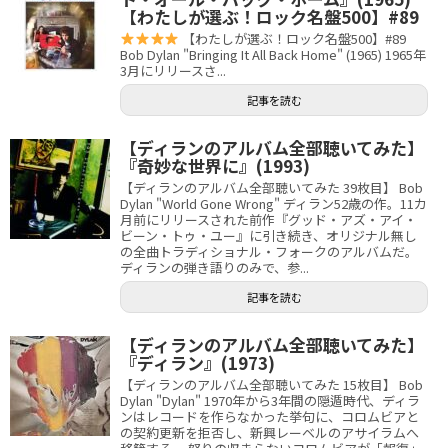
【わたしが選ぶ！ロック名盤500】#89
【わたしが選ぶ！ロック名盤500】#89
Bob Dylan "Bringing It All Back Home" (1965) 1965年
3月にリリースさ...
記事を読む
【ディランのアルバム全部聴いてみた】
『奇妙な世界に』(1993)
【ディランのアルバム全部聴いてみた 39枚目】 Bob
Dylan "World Gone Wrong" ディラン52歳の作。11カ
月前にリリースされた前作『グッド・アズ・アイ・
ビーン・トゥ・ユー』に引き続き、オリジナル無し
の全曲トラディショナル・フォークのアルバムだ。
ディランの弾き語りのみで、参...
記事を読む
【ディランのアルバム全部聴いてみた】
『ディラン』(1973)
【ディランのアルバム全部聴いてみた 15枚目】 Bob
Dylan "Dylan" 1970年から3年間の隠遁時代、ディラ
ンはレコードを作らなかった挙句に、コロムビアと
の契約更新を拒否し、新興レーベルのアサイラムへ