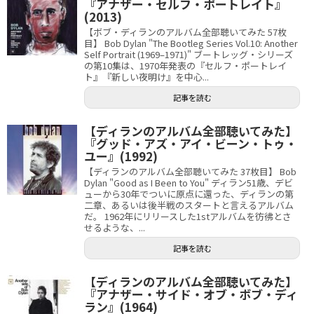
『アナザー・セルフ・ポートレイト』
(2013)
【ボブ・ディランのアルバム全部聴いてみた 57枚
目】 Bob Dylan "The Bootleg Series Vol.10: Another
Self Portrait (1969–1971)" ブートレッグ・シリーズ
の第10集は、1970年発表の『セルフ・ポートレイ
ト』『新しい夜明け』を中心...
記事を読む
【ディランのアルバム全部聴いてみた】
『グッド・アズ・アイ・ビーン・トゥ・
ユー』(1992)
【ディランのアルバム全部聴いてみた 37枚目】 Bob
Dylan "Good as I Been to You" ディラン51歳、デビ
ューから30年でついに原点に還った、ディランの第
二章、あるいは後半戦のスタートと言えるアルバム
だ。 1962年にリリースした1stアルバムを彷彿とさ
せるような、...
記事を読む
【ディランのアルバム全部聴いてみた】
『アナザー・サイド・オブ・ボブ・ディ
ラン』(1964)