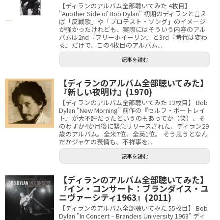
【ディランのアルバム全部聴いてみた 4枚目】
"Another Side of Bob Dylan" 初期のディランと言え
ば「反戦歌」や「プロテスト・ソング」のイメージ
が強かったけれども、実際にはそういう内容のアル
バムは2nd『フリーホイーリン』と3rd『時代は変わ
る』だけで、この4枚目のアルバム...
記事を読む
【ディランのアルバム全部聴いてみた】
『新しい夜明け』(1970)
【ディランのアルバム全部聴いてみた 12枚目】 Bob
Dylan “New Morning” 前作の『セルフ・ポートレイ
ト』が大不評だったというのもあってか（笑）、そ
のわずか4か月後に緊急リリースされた、ディラン29
歳のアルバム。全米7位、全英1位。 そう思うとなん
だかジャケの表情も、不祥事を...
記事を読む
【ディランのアルバム全部聴いてみた】
『イン・コンサート：ブランダイス・ユ
ニヴァーシティ1963』(2011)
【ディランのアルバム全部聴いてみた 55枚目】 Bob
Dylan "In Concert – Brandeis University 1963" ディ