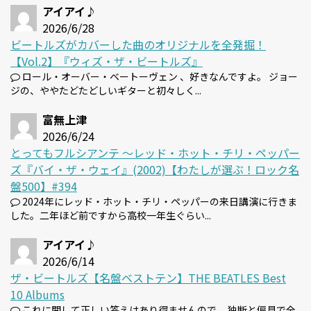
アイアイ♪
2026/6/28
ビートルズがカバーした曲のオリジナルを全発掘！
【Vol.2】『ウィズ・ザ・ビートルズ』
ロール・オーバー・ベートーヴェン 、好きなんですよ。 ジョー
ジの、ややたどたどしいギターと初々しく...
富無上津
2026/6/24
とってもフルシアンテ 〜レッド・ホット・チリ・ペッパー
ズ『バイ・ザ・ウェイ』(2002)【わたしが選ぶ！ロック名
盤500】#394
2024年にレッド・ホット・チリ・ペッパーの来日講演に行きま
した。二年ほど前ですから高校一年生ぐらい...
アイアイ♪
2026/6/14
ザ・ビートルズ【名盤ベストテン】THE BEATLES Best
10 Albums
これに関して正しい答えはあり得ませんので、 独断と偏見で全