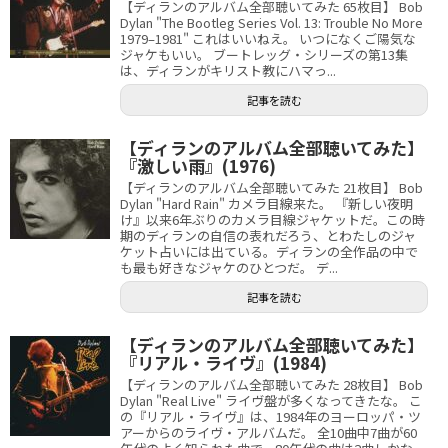
【ディランのアルバム全部聴いてみた 65枚目】 Bob
Dylan "The Bootleg Series Vol. 13: Trouble No More
1979–1981" これはいいねえ。 いつになくご陽気な
ジャケもいい。 ブートレッグ・シリーズの第13集
は、ディランがキリスト教にハマっ...
記事を読む
【ディランのアルバム全部聴いてみた】
『激しい雨』(1976)
【ディランのアルバム全部聴いてみた 21枚目】 Bob
Dylan "Hard Rain" カメラ目線来た。 『新しい夜明
け』以来6年ぶりのカメラ目線ジャケットだ。この時
期のディランの自信の表れだろう、とわたしのジャ
ケット占いには出ている。ディランの全作品の中で
も最も好きなジャケのひとつだ。 デ...
記事を読む
【ディランのアルバム全部聴いてみた】
『リアル・ライヴ』(1984)
【ディランのアルバム全部聴いてみた 28枚目】 Bob
Dylan "Real Live" ライヴ盤が多くなってきたな。 こ
の『リアル・ライヴ』は、1984年のヨーロッパ・ツ
アーからのライヴ・アルバムだ。 全10曲中7曲が60