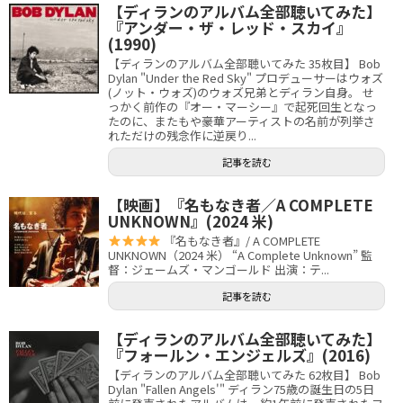
【ディランのアルバム全部聴いてみた】
『アンダー・ザ・レッド・スカイ』
(1990)
【ディランのアルバム全部聴いてみた 35枚目】 Bob
Dylan "Under the Red Sky" プロデューサーはウォズ
(ノット・ウォズ)のウォズ兄弟とディラン自身。 せ
っかく前作の『オー・マーシー』で起死回生となっ
たのに、またもや豪華アーティストの名前が列挙さ
れただけの残念作に逆戻り...
記事を読む
【映画】『名もなき者／A COMPLETE
UNKNOWN』(2024 米)
『名もなき者』/ A COMPLETE
UNKNOWN（2024 米） “A Complete Unknown” 監
督：ジェームズ・マンゴールド 出演：テ...
記事を読む
【ディランのアルバム全部聴いてみた】
『フォールン・エンジェルズ』(2016)
【ディランのアルバム全部聴いてみた 62枚目】 Bob
Dylan "Fallen Angels'" ディラン75歳の誕生日の5日