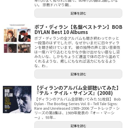
年代のよく知られた曲で、80年代の曲は2曲しかな
い。 宗教ドハマり期...
記事を読む
ボブ・ディラン【名盤ベストテン】BOB
DYLAN Best 10 Albums
ボブ・ディランの全アルバムも聴き終わってホッと
一段落のはずでしたが、なぜかいまだに日々ディラ
ンを聴き続けています。 彼の独特の声と深い音楽性
は一度ハマり込むとなかなか抜け出せない底なし沼
みたいな、しかもちょうど適温で体の芯から温めて
くれるような、癒しにもなれば活力にもなるよう
な、わ...
記事を読む
【ディランのアルバム全部聴いてみた】
『テル・テイル・サインズ』(2008)
【ディランのアルバム全部聴いてみた 51枚目】 Bob
Dylan - The Bootleg Series Vol. 8 – Tell Tale Signs:
Rare and Unreleased 1989–2006 ブートレッグ・シ
リーズの第8集は、1989年発表の『オー・マーシ
ー』、93年...
記事を読む