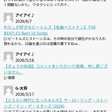
く問題ないかと。 ワタクシにとってのナ...
アイアイ♪
2026/6/7
わたしが好きなビートルズ【名曲ベストテン】THE
BEATLES Best 10 Songs
ビートルズとストーンズは、その時の気分で順位がかなり入れ
替わるから、10曲を選ぶのは至難の業ですねｗ...
アイアイ♪
2026/5/18
【きょうの余談】コメントをいただいた皆様、申し訳ござ
いません。
御意
G-大将
2026/5/17
【どえらい時代になったもんだ】ザ・ローリング・ストー
ンズ／イン・ザ・スターズ (2026)
ラフアンドツイステッド良いなぁMVもAIじゃないし、まだまだ