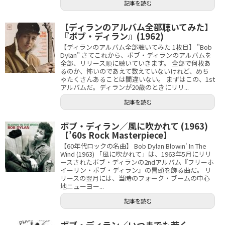
記事を読む
【ディランのアルバム全部聴いてみた】
『ボブ・ディラン』(1962)
【ディランのアルバム全部聴いてみた 1枚目】 "Bob
Dylan" さてこれから、ボブ・ディランのアルバムを
全部、リリース順に聴いていきます。 全部で何枚あ
るのか、怖いのであえて数えていないけれど、めち
ゃたくさんあることは間違いない。 まずはこの、1st
アルバムだ。ディランが20歳のときにリリ...
記事を読む
ボブ・ディラン／風に吹かれて (1963)
【’60s Rock Masterpiece】
【60年代ロックの名曲】 Bob Dylan Blowin' In The
Wind (1963) 「風に吹かれて」は、1963年5月にリリ
ースされたボブ・ディランの2ndアルバム『フリーホ
イーリン・ボブ・ディラン』の冒頭を飾る曲だ。 リ
リースの翌月には、当時のフォーク・ブームの中心
地ニューヨー...
記事を読む
ボブ・ディラン／いつまでも若く