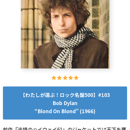
【わたしが選ぶ！ロック名盤500】#103
Bob Dylan
“Blond On Blond” (1966)
前作『追憶のハイウェイ61』のジャケットでは天下を獲