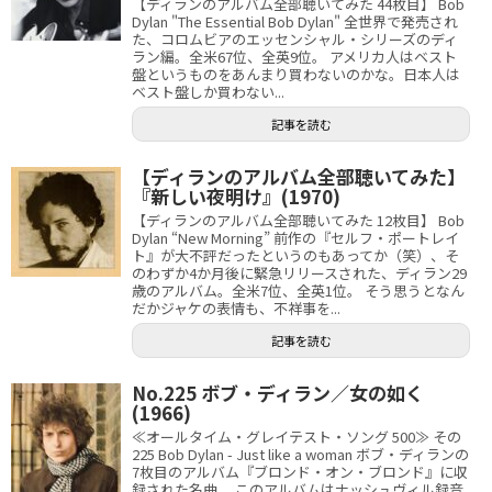
【ディランのアルバム全部聴いてみた 44枚目】 Bob
Dylan "The Essential Bob Dylan" 全世界で発売され
た、コロムビアのエッセンシャル・シリーズのディ
ラン編。全米67位、全英9位。 アメリカ人はベスト
盤というものをあんまり買わないのかな。日本人は
ベスト盤しか買わない...
記事を読む
【ディランのアルバム全部聴いてみた】
『新しい夜明け』(1970)
【ディランのアルバム全部聴いてみた 12枚目】 Bob
Dylan “New Morning” 前作の『セルフ・ポートレイ
ト』が大不評だったというのもあってか（笑）、そ
のわずか4か月後に緊急リリースされた、ディラン29
歳のアルバム。全米7位、全英1位。 そう思うとなん
だかジャケの表情も、不祥事を...
記事を読む
No.225 ボブ・ディラン／女の如く
(1966)
≪オールタイム・グレイテスト・ソング 500≫ その
225 Bob Dylan - Just like a woman ボブ・ディランの
7枚目のアルバム『ブロンド・オン・ブロンド』に収
録された名曲。 このアルバムはナッシュヴィル録音