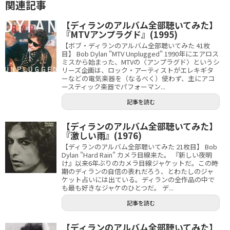
関連記事
【ディランのアルバム全部聴いてみた】
『MTVアンプラグド』(1995)
【ボブ・ディランのアルバム全部聴いてみた 41枚
目】 Bob Dylan "MTV Unplugged" 1990年にエアロス
ミスから始まった、MTVの〈アンプラグド〉というシ
リーズ企画は、ロック・アーティストがエレキギタ
ーなどの電気楽器を（なるべく）使わず、主にアコ
ースティック楽器でパフォーマン...
記事を読む
【ディランのアルバム全部聴いてみた】
『激しい雨』(1976)
【ディランのアルバム全部聴いてみた 21枚目】 Bob
Dylan "Hard Rain" カメラ目線来た。 『新しい夜明
け』以来6年ぶりのカメラ目線ジャケットだ。この時
期のディランの自信の表れだろう、とわたしのジャ
ケット占いには出ている。ディランの全作品の中で
も最も好きなジャケのひとつだ。 デ...
記事を読む
【ディランのアルバム全部聴いてみた】