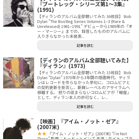
『ブートレッグ・シリーズ第1〜3集』
(1991)
【ディランのアルバム全部聴いてみた 36枚目】 Bob
Dylan "The Bootleg Series Volumes 1–3 (Rare &
Unreleased) 1961–1991" デビューから1989年の『オ
ー・マーシー』までの、録音したもののアルバムに
入りきらなかった未発表...
記事を読む
【ディランのアルバム全部聴いてみた】
『ディラン』(1973)
【ディランのアルバム全部聴いてみた 15枚目】 Bob
Dylan "Dylan" 1970年から3年間の隠遁時代、ディラ
ンはレコードを作らなかった挙句に、コロムビアと
の契約更新を拒否し、新興レーベルのアサイラムへ
移籍する。 怒りの収まらないコロムビアが「報復」
として、ディラン本人の許可なく、レ...
記事を読む
【映画】『アイム・ノット・ゼア』
(2007米)
『アイム・ノット・ゼア』(2007米) "I'm Not
There" 監督：トッド・ヘインズ 主演：ケイト・ブラ