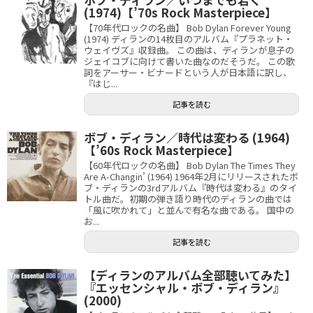
(1974)【’70s Rock Masterpiece】
【70年代ロックの名曲】 Bob Dylan Forever Young
(1974) ディランの14枚目のアルバム『プラネット・
ウェイヴズ』収録曲。 この曲は、ディランが息子の
ジェイコブに向けて書いた曲なのだそうだ。 この歌
詞をアーサー・ビナードという人が日本語に訳し、
『はじ...
記事を読む
ボブ・ディラン／時代は変わる (1964)
【’60s Rock Masterpiece】
【60年代ロックの名曲】 Bob Dylan The Times They
Are A-Changin’ (1964) 1964年2月にリリースされたボ
ブ・ディランの3rdアルバム『時代は変わる』のタイ
トル曲だ。初期の弾き語り時代のディランの曲では
「風に吹かれて」と並んで有名な曲である。 国中の
お...
記事を読む
【ディランのアルバム全部聴いてみた】
『エッセンシャル・ボブ・ディラン』
(2000)