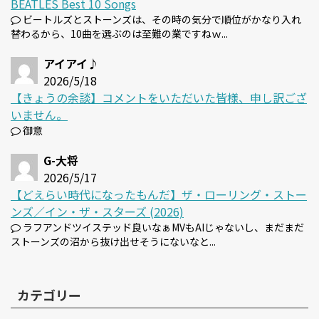
BEATLES Best 10 Songs
ビートルズとストーンズは、その時の気分で順位がかなり入れ
替わるから、10曲を選ぶのは至難の業ですねｗ...
アイアイ♪
2026/5/18
【きょうの余談】コメントをいただいた皆様、申し訳ござ
いません。
御意
G-大将
2026/5/17
【どえらい時代になったもんだ】ザ・ローリング・ストー
ンズ／イン・ザ・スターズ (2026)
ラフアンドツイステッド良いなぁMVもAIじゃないし、まだまだ
ストーンズの沼から抜け出せそうにないなと...
カテゴリー