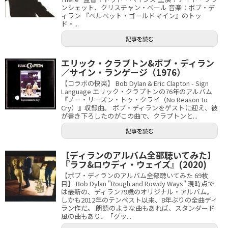
ンシェット、クリスチャン・ベール 音楽：ボブ・デ
ィラン 『ベルベット・ゴールドマイン』のトッ
ド・...
記事を読む
エリック・クラプトン&ボブ・ディラン
／サイン・ランゲージ（1976）
【コラボの快楽】 Bob Dylan & Eric Clapton - Sign
Language エリック・クラプトンの76年のアルバム
『ノー・リーズン・トゥ・クライ（No Reason to
Cry）』収録曲。 ボブ・ディランをゲストに迎え、彼
が書き下ろしたのがこの曲で、クラプトンと...
記事を読む
【ディランのアルバム全部聴いてみた】
『ラフ&ロウディ・ウェイズ』(2020)
【ボブ・ディランのアルバム全部聴いてみた 69枚
目】 Bob Dylan "Rough and Rowdy Ways" 現時点で
は最新の、ディラン79歳のオリジナル・アルバム。
しかも2012年のテンペスト以来、8年ぶりの全曲ディ
ラン作だ。 朗読のような曲もあれば、スタンダード
風の曲もあり、「グッ...