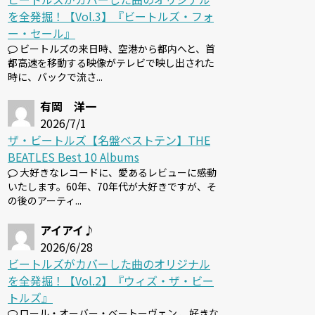
を全発掘！【Vol.3】『ビートルズ・フォ
ー・セール』
ビートルズの来日時、空港から都内へと、首
都高速を移動する映像がテレビで映し出された
時に、バックで流さ...
有岡 洋一
2026/7/1
ザ・ビートルズ【名盤ベストテン】THE
BEATLES Best 10 Albums
大好きなレコードに、愛あるレビューに感動
いたします。60年、70年代が大好きですが、そ
の後のアーティ...
アイアイ♪
2026/6/28
ビートルズがカバーした曲のオリジナル
を全発掘！【Vol.2】『ウィズ・ザ・ビー
トルズ』
ロール・オーバー・ベートーヴェン 、好きな