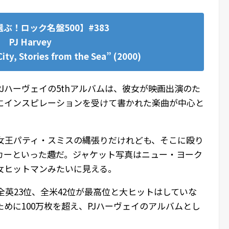
ぶ！ロック名盤500】#383
PJ Harvey
City, Stories from the Sea” (2000)
Jハーヴェイの5thアルバムは、彼女が映画出演のた
にインスピレーションを受けて書かれた楽曲が中心と
女王パティ・スミスの縄張りだけれども、そこに殴り
カーといった趣だ。ジャケット写真はニュー・ヨーク
女ヒットマンみたいに見える。
、全英23位、全米42位が最高位と大ヒットはしていな
めに100万枚を超え、PJハーヴェイのアルバムとし