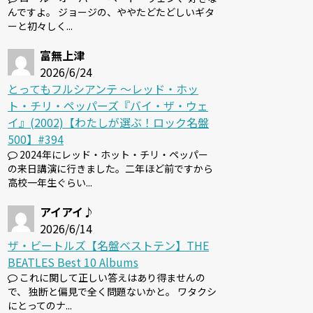
んですよ。 ジョージの、ややたどたどしいギタ
ーと初々しく...
富無上津
2026/6/24
とってもフルシアンテ 〜レッド・ホッ
ト・チリ・ペッパーズ『バイ・ザ・ウェ
イ』(2002)【わたしが選ぶ！ロック名盤
500】#394
2024年にレッド・ホット・チリ・ペッパー
の来日講演に行きました。二年ほど前ですから
高校一年生ぐらい...
アイアイ♪
2026/6/14
ザ・ビートルズ【名盤ベストテン】THE
BEATLES Best 10 Albums
これに関して正しい答えはあり得ませんの
で、 独断と偏見で全く問題ないかと。 ワタクシ
にとってのナ...