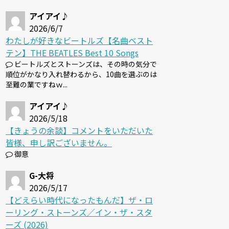
アイアイ♪
2026/6/7
わたしが好きなビートルズ【名曲ベスト
テン】THE BEATLES Best 10 Songs
ビートルズとストーンズは、その時の気分で
順位がかなり入れ替わるから、10曲を選ぶのは
至難の業ですねｗ...
アイアイ♪
2026/5/18
【きょうの余談】コメントをいただいた
皆様、申し訳ございません。
御意
G-大将
2026/5/17
【どえらい時代になったもんだ】ザ・ロ
ーリング・ストーンズ／イン・ザ・スタ
ーズ (2026)