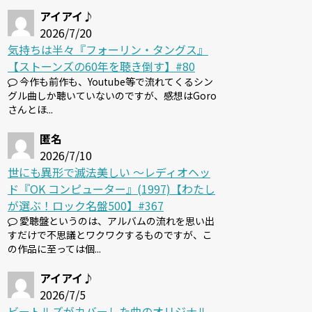
アイアイ♪
2026/7/20
気持ちは半々『フォーリン・タングス』
【ストーンズの60年を聴き倒す】#80
今作も前作も、Youtube等で流れてくるシン
グル曲しか聴いていないのですが、感想はGoro
さんとほ...
匿名
2026/7/10
世にも異形で滅法美しい 〜レディオヘッ
ド『OK コンピューター』(1997)【わたし
が選ぶ！ロック名盤500】#367
愛聴盤というのは、アルバムの流れを思い出
すだけで不思議とワクワクするものですが、こ
の作品に至っては個...
アイアイ♪
2026/7/5
ビートルズがカバーした曲のオリジナル