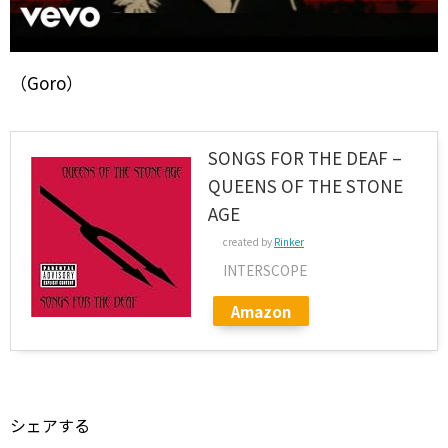
（Goro）
SONGS FOR THE DEAF –
QUEENS OF THE STONE
AGE
created by
Rinker
INTERSCOPE
Amazon
シェアする