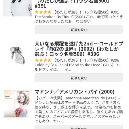
【わたしが選ぶ！ロック名盤500】
#391
【わたしが選ぶ！ロック名盤500】#391
The Strokes "Is This It" (2001) これ、最初聴いたとき
はわかんなかったなあ。なにがい...
記事を読む
大いなる飛躍を遂げた2nd 〜コールドプ
レイ『静寂の世界』(2002)【わたしが
選ぶ！ロック名盤500】#396
【わたしが選ぶ！ロック名盤500】#396
Coldplay "A Rush of Blood to the Head" (2002) コー
ルドプレイは、「イ...
記事を読む
マドンナ／アメリカン・パイ (2000)
【カバーの快楽】 Madonna American Pie (2000) マ
ドンナは多面体のアート作品のように、さまざまな
貌を持ち、さまざまな輝きを放つ。 容姿も声も極め
て美しいのにどこかB級感もあるし、強くもあれば脆
さもあり、スーパースターだがポルノスターみたい
でもあり、セレ...