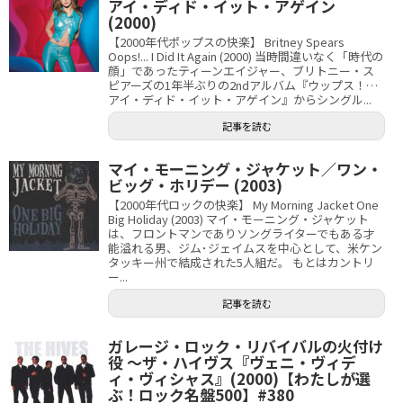
アイ・ディド・イット・アゲイン
(2000)
【2000年代ポップスの快楽】 Britney Spears
Oops!... I Did It Again (2000) 当時間違いなく「時代の
顔」であったティーンエイジャー、ブリトニー・ス
ピアーズの1年半ぶりの2ndアルバム『ウップス！…
アイ・ディド・イット・アゲイン』からシングル...
記事を読む
マイ・モーニング・ジャケット／ワン・
ビッグ・ホリデー (2003)
【2000年代ロックの快楽】 My Morning Jacket One
Big Holiday (2003) マイ・モーニング・ジャケット
は、フロントマンでありソングライターでもある才
能溢れる男、ジム･ジェイムスを中心として、米ケン
タッキー州で結成された5人組だ。 もとはカントリ
ー...
記事を読む
ガレージ・ロック・リバイバルの火付け
役 〜ザ・ハイヴス『ヴェニ・ヴィデ
ィ・ヴィシャス』(2000)【わたしが選
ぶ！ロック名盤500】#380