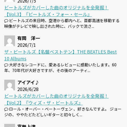
2026/7/5
ビートルズがカバーした曲のオリジナルを全発掘！
【Vol.3】『ビートルズ・フォー・セール』
ビートルズの来日時、空港から都内へと、首都高速を移動する
映像がテレビで映し出された時に、バックで流さ...
有岡 洋一
2026/7/1
ザ・ビートルズ【名盤ベストテン】THE BEATLES Best
10 Albums
大好きなレコードに、愛あるレビューに感動いたします。60
年、70年代が大好きですが、その後のアーティ...
アイアイ♪
2026/6/28
ビートルズがカバーした曲のオリジナルを全発掘！
【Vol.2】『ウィズ・ザ・ビートルズ』
ロール・オーバー・ベートーヴェン 、好きなんですよ。 ジョー
ジの、ややたどたどしいギターと初々しく...
富無上津