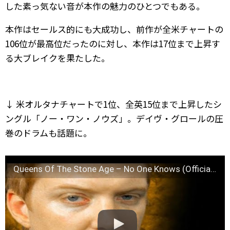
した素っ気ない音が本作の魅力のひとつでもある。
本作はセールス的にも大成功し、前作が全米チャートの
106位が最高位だったのに対し、本作は17位まで上昇す
る大ブレイクを果たした。
↓ 米オルタナチャートで1位、全英15位まで上昇したシ
ングル「ノー・ワン・ノウズ」。デイヴ・グロールの圧
巻のドラムも話題に。
Queens Of The Stone Age – No One Knows (Official Music Video)