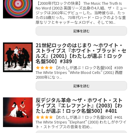
【2000年代ロックの快楽】 The Music The Truth Is
No Word (2002) 英国リーズ出身の4人組、ザ・ミュー
ジックは2002年にデビューした。当時彼らは、たっ
たの18歳だった。 70年代ハード・ロックのような重
厚なリフとキャッチーなメロディ、そして90...
記事を読む
21世紀ロックのはじまり 〜ホワイト・
ストライプス『ホワイト・ブラッド・セ
ルズ』(2001)【わたしが選ぶ！ロック
名盤500】#389
【わたしが選ぶ！ロック名盤500】#389
The White Stripes "White Blood Cells" (2001) 西暦
2000年になっ...
記事を読む
反デジタル革命 〜ザ・ホワイト・スト
ライプス『エレファント』(2003)【わ
たしが選ぶ！ロック名盤500】#401
【わたしが選ぶ！ロック名盤500】#401
The White Stripes "Elephant" (2003) わたしがホワイ
ト・ストライプスの音楽を初め...