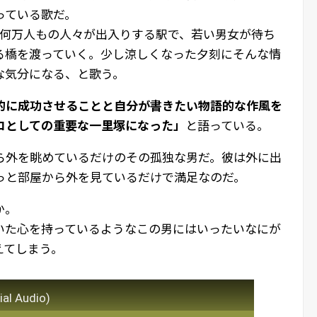
っている歌だ。
に何万人もの人々が出入りする駅で、若い男女が待ち
る橋を渡っていく。少し涼しくなった夕刻にそんな情
な気分になる、と歌う。
的に成功させることと自分が書きたい物語的な作風を
ロとしての重要な一里塚になった」
と語っている。
ら外を眺めているだけのその孤独な男だ。彼は外に出
っと部屋から外を見ているだけで満足なのだ。
か。
いた心を持っているようなこの男にはいったいなにが
えてしまう。
ial Audio)