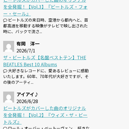
を全発掘！【Vol.3】『ビートルズ・フォ
ー・セール』
ビートルズの来日時、空港から都内へと、首
都高速を移動する映像がテレビで映し出された
時に、バックで流さ...
有岡 洋一
2026/7/1
ザ・ビートルズ【名盤ベストテン】THE
BEATLES Best 10 Albums
大好きなレコードに、愛あるレビューに感動
いたします。60年、70年代が大好きですが、そ
の後のアーティ...
アイアイ♪
2026/6/28
ビートルズがカバーした曲のオリジナル
を全発掘！【Vol.2】『ウィズ・ザ・ビー
トルズ』
ロール・オーバー・ベートーヴェン 、好きな