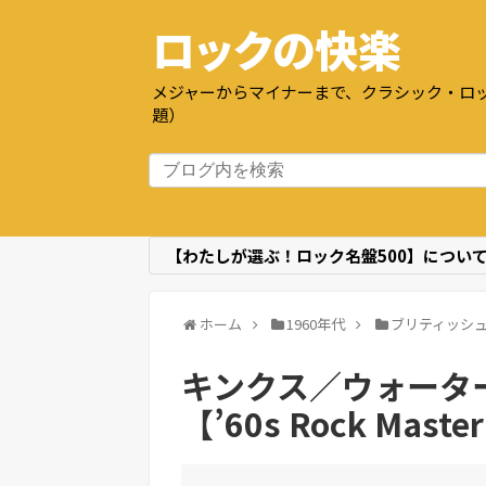
ロックの快楽
メジャーからマイナーまで、クラシック・ロッ
題）
【わたしが選ぶ！ロック名盤500】につい
ホーム
1960年代
ブリティッシ
キンクス／ウォーター
【’60s Rock Maste