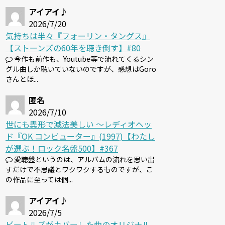
アイアイ♪
2026/7/20
気持ちは半々『フォーリン・タングス』
【ストーンズの60年を聴き倒す】#80
今作も前作も、Youtube等で流れてくるシン
グル曲しか聴いていないのですが、感想はGoro
さんとほ...
匿名
2026/7/10
世にも異形で滅法美しい 〜レディオヘッ
ド『OK コンピューター』(1997)【わたし
が選ぶ！ロック名盤500】#367
愛聴盤というのは、アルバムの流れを思い出
すだけで不思議とワクワクするものですが、こ
の作品に至っては個...
アイアイ♪
2026/7/5
ビートルズがカバーした曲のオリジナル