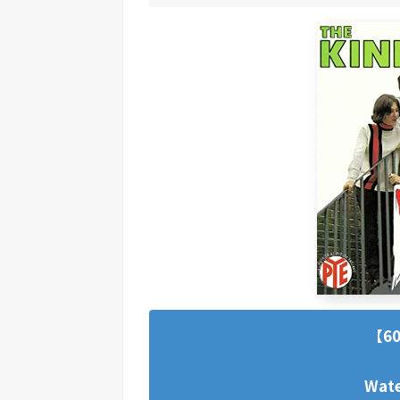
【6
Wate