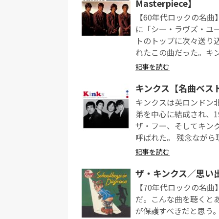
Masterpiece】
【60年代ロックの名曲】 Kin
に「シー・ラヴズ・ユ
トのトップに次々送り込
れたこの曲だった。キンク
記事を読む
キンクス【名曲ベストテン】
キンクスは英ロンドン
弟を中心に結成され、1
ザ・フー、そしてキン
呼ばれた。 残念ながら
記事を読む
ザ・キンクス／思い出の
【70年代ロックの名曲】 K
だ。こんな曲を聴くと
が保護すべきだと思う。