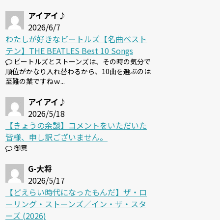
アイアイ♪
2026/6/7
わたしが好きなビートルズ【名曲ベスト
テン】THE BEATLES Best 10 Songs
ビートルズとストーンズは、その時の気分で
順位がかなり入れ替わるから、10曲を選ぶのは
至難の業ですねｗ...
アイアイ♪
2026/5/18
【きょうの余談】コメントをいただいた
皆様、申し訳ございません。
御意
G-大将
2026/5/17
【どえらい時代になったもんだ】ザ・ロ
ーリング・ストーンズ／イン・ザ・スタ
ーズ (2026)