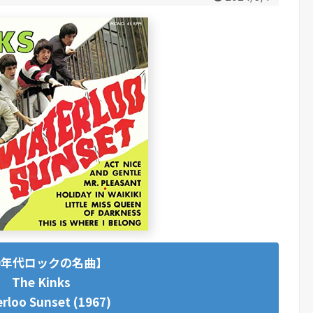
0年代ロックの名曲】
The Kinks
rloo Sunset (1967)