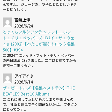
んですよ。 ジョージの、ややたどたどしいギタ
ーと初々しく...
富無上津
2026/6/24
とってもフルシアンテ 〜レッド・ホッ
ト・チリ・ペッパーズ『バイ・ザ・ウェ
イ』(2002)【わたしが選ぶ！ロック名盤
500】#394
2024年にレッド・ホット・チリ・ペッパー
の来日講演に行きました。二年ほど前ですから
高校一年生ぐらい...
アイアイ♪
2026/6/14
ザ・ビートルズ【名盤ベストテン】THE
BEATLES Best 10 Albums
これに関して正しい答えはあり得ませんの
で、 独断と偏見で全く問題ないかと。 ワタクシ
にとってのナ...