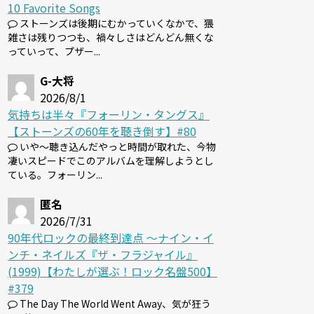
10 Favorite Songs
ストーンズは後期にむかっていくなかで、猥
雑さは残りつつも、禍々しさはどんどん無くな
っていって、プザー...
G-大将
2026/8/1
気持ちは半々『フォーリン・タングス』
【ストーンズの60年を聴き倒す】#80
いや～聴き込んだやっと時間が取れた、今物
凄いスピードでこのアルバムを理解しようとし
ている。フォーリン...
匿名
2026/7/31
90年代ロックの最終到達点 〜ナイン・イ
ンチ・ネイルズ『ザ・フラジャイル』
(1999)【わたしが選ぶ！ロック名盤500】
#379
The Day The World Went Away、気が狂う