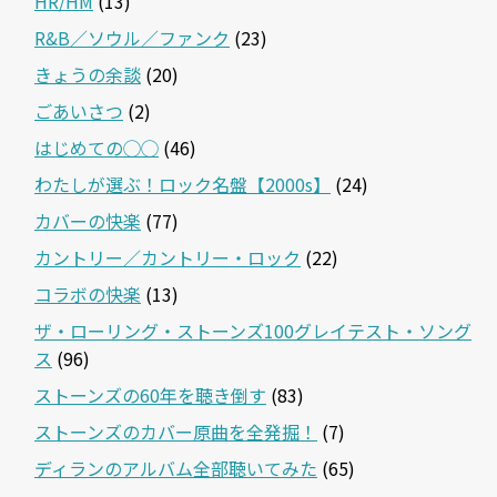
HR/HM
(13)
R&B／ソウル／ファンク
(23)
きょうの余談
(20)
ごあいさつ
(2)
はじめての◯◯
(46)
わたしが選ぶ！ロック名盤【2000s】
(24)
カバーの快楽
(77)
カントリー／カントリー・ロック
(22)
コラボの快楽
(13)
ザ・ローリング・ストーンズ100グレイテスト・ソング
ス
(96)
ストーンズの60年を聴き倒す
(83)
ストーンズのカバー原曲を全発掘！
(7)
ディランのアルバム全部聴いてみた
(65)