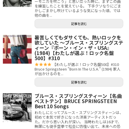
ーモニカを吹こう」と思い立った時に、まずこの曲
を練習したことを覚えている。 下手クソなりにごま
かしごまかし吹けているような気になった頃、では
他の曲を...
記事を読む
暑苦しくてもダサくても、熱いロックを
欲していた 〜ブルース・スプリングステ
ィーン『ボーン・イン・ザ・USA』
(1984)【わたしが選ぶ！ロック名盤
500】#310
【わたしが選ぶ！ロック名盤500】#310
Bruce Springsteen "Born In The U.S.A." (1984) 家人
が出かけるのを...
記事を読む
ブルース・スプリングスティーン【名曲
ベストテン】BRUCE SPRINGSTEEN
Best 10 Songs
わたしにとってブルース・スプリングスティーンは、
初めて本気で好きになった洋楽アーティストだっ
た。だから思い入れが深い。 当時わたしは16才で、
無謀にも徒手空拳で社会に彷徨い出て、未来への恐