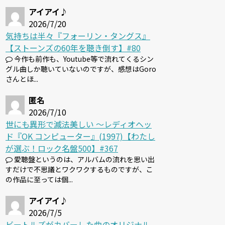
アイアイ♪
2026/7/20
気持ちは半々『フォーリン・タングス』
【ストーンズの60年を聴き倒す】#80
今作も前作も、Youtube等で流れてくるシン
グル曲しか聴いていないのですが、感想はGoro
さんとほ...
匿名
2026/7/10
世にも異形で滅法美しい 〜レディオヘッ
ド『OK コンピューター』(1997)【わたし
が選ぶ！ロック名盤500】#367
愛聴盤というのは、アルバムの流れを思い出
すだけで不思議とワクワクするものですが、こ
の作品に至っては個...
アイアイ♪
2026/7/5
ビートルズがカバーした曲のオリジナル