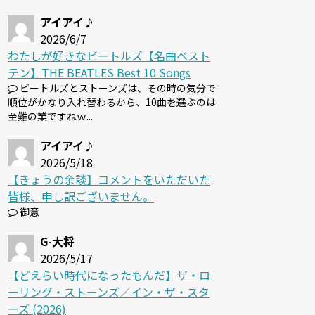
アイアイ♪
2026/6/7
わたしが好きなビートルズ【名曲ベスト
テン】THE BEATLES Best 10 Songs
ビートルズとストーンズは、その時の気分で
順位がかなり入れ替わるから、10曲を選ぶのは
至難の業ですねｗ...
アイアイ♪
2026/5/18
【きょうの余談】コメントをいただいた
皆様、申し訳ございません。
御意
G-大将
2026/5/17
【どえらい時代になったもんだ】ザ・ロ
ーリング・ストーンズ／イン・ザ・スタ
ーズ (2026)