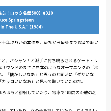
ぶ！ロック名盤500】#310
uce Springsteen
In The U.S.A.” (1984)
何十年ぶりかの本作を、最初から最後まで爆音で聴い
ィと、バシャン！と派手に打ち鳴らされるゲート・リ
年代サウンドのまさに見本のようなオープニングの「ボ
だ。「懐かしいなあ」と思うのと同時に「ダサいな
「カッコいいなあ」と思って聴いていたのだ。
ほろほろと徘徊していたり、電車で1時間の距離の名
。
を探していたり、女の子を探していたり、なんでもい