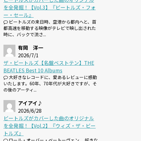
を全発掘！【Vol.3】『ビートルズ・フォ
ー・セール』
ビートルズの来日時、空港から都内へと、首
都高速を移動する映像がテレビで映し出された
時に、バックで流さ...
有岡 洋一
2026/7/1
ザ・ビートルズ【名盤ベストテン】THE
BEATLES Best 10 Albums
大好きなレコードに、愛あるレビューに感動
いたします。60年、70年代が大好きですが、そ
の後のアーティ...
アイアイ♪
2026/6/28
ビートルズがカバーした曲のオリジナル
を全発掘！【Vol.2】『ウィズ・ザ・ビー
トルズ』
ロール・オーバー・ベートーヴェン 、好きな