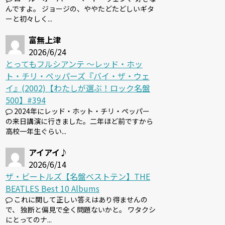
んですよ。 ジョージの、ややたどたどしいギタ
ーと初々しく...
富無上津
2026/6/24
とってもフルシアンテ 〜レッド・ホッ
ト・チリ・ペッパーズ『バイ・ザ・ウェ
イ』(2002)【わたしが選ぶ！ロック名盤
500】#394
2024年にレッド・ホット・チリ・ペッパー
の来日講演に行きました。二年ほど前ですから
高校一年生ぐらい...
アイアイ♪
2026/6/14
ザ・ビートルズ【名盤ベストテン】THE
BEATLES Best 10 Albums
これに関して正しい答えはあり得ませんの
で、 独断と偏見で全く問題ないかと。 ワタクシ
にとってのナ...