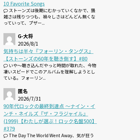
10 Favorite Songs
ストーンズは後期にむかっていくなかで、猥
雑さは残りつつも、禍々しさはどんどん無くな
っていって、プザー...
G-大将
2026/8/1
気持ちは半々『フォーリン・タングス』
【ストーンズの60年を聴き倒す】#80
いや～聴き込んだやっと時間が取れた、今物
凄いスピードでこのアルバムを理解しようとし
ている。フォーリン...
匿名
2026/7/31
90年代ロックの最終到達点 〜ナイン・イ
ンチ・ネイルズ『ザ・フラジャイル』
(1999)【わたしが選ぶ！ロック名盤500】
#379
The Day The World Went Away、気が狂う