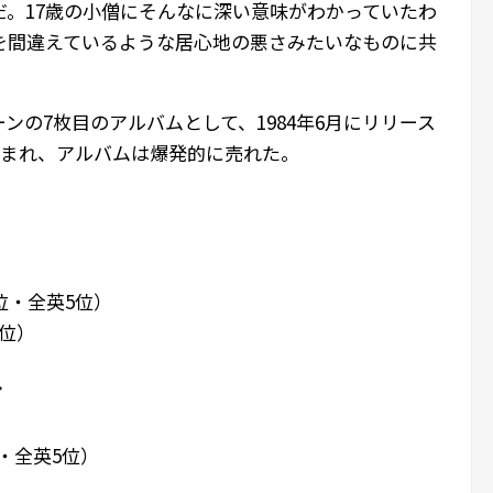
だ。17歳の小僧にそんなに深い意味がわかっていたわ
を間違えているような居心地の悪さみたいなものに共
ンの7枚目のアルバムとして、1984年6月にリリース
生まれ、アルバムは爆発的に売れた。
位・全英5位）
6位）
イ
・全英5位）