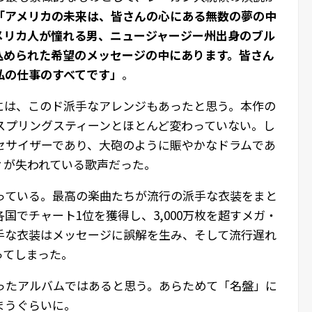
「アメリカの未来は、皆さんの心にある無数の夢の中
メリカ人が憧れる男、ニュージャージー州出身のブル
込められた希望のメッセージの中にあります。皆さん
私の仕事のすべてです」
。
には、このド派手なアレンジもあったと思う。本作の
スプリングスティーンとほとんど変わっていない。し
セサイザーであり、大砲のように賑やかなドラムであ
ィが失われている歌声だった。
っている。最高の楽曲たちが流行の派手な衣装をまと
国でチャート1位を獲得し、3,000万枚を超すメガ・
手な衣装はメッセージに誤解を生み、そして流行遅れ
ってしまった。
ったアルバムではあると思う。あらためて「名盤」に
まうぐらいに。