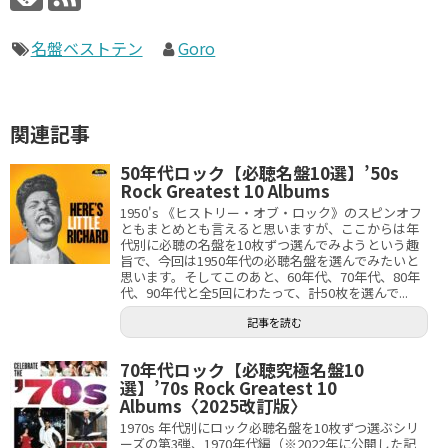
名盤ベストテン
Goro
関連記事
50年代ロック【必聴名盤10選】’50s
Rock Greatest 10 Albums
1950's 《ヒストリー・オブ・ロック》のスピンオフ
ともまとめとも言えると思いますが、ここからは年
代別に必聴の名盤を10枚ずつ選んでみようという趣
旨で、今回は1950年代の必聴名盤を選んでみたいと
思います。そしてこのあと、60年代、70年代、80年
代、90年代と全5回にわたって、計50枚を選んで...
記事を読む
70年代ロック【必聴究極名盤10
選】’70s Rock Greatest 10
Albums〈2025改訂版〉
1970s 年代別にロック必聴名盤を10枚ずつ選ぶシリ
ーズの第3弾、1970年代編（※2022年に公開した記