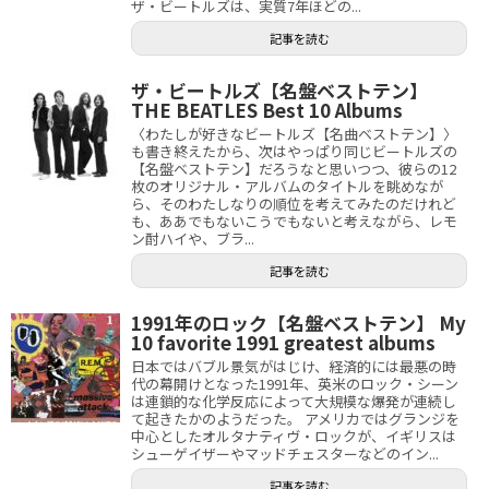
ザ・ビートルズは、実質7年ほどの...
記事を読む
ザ・ビートルズ【名盤ベストテン】
THE BEATLES Best 10 Albums
〈わたしが好きなビートルズ【名曲ベストテン】〉
も書き終えたから、次はやっぱり同じビートルズの
【名盤ベストテン】だろうなと思いつつ、彼らの12
枚のオリジナル・アルバムのタイトルを眺めなが
ら、そのわたしなりの順位を考えてみたのだけれど
も、ああでもないこうでもないと考えながら、レモ
ン酎ハイや、ブラ...
記事を読む
1991年のロック【名盤ベストテン】 My
10 favorite 1991 greatest albums
日本ではバブル景気がはじけ、経済的には最悪の時
代の幕開けとなった1991年、英米のロック・シーン
は連鎖的な化学反応によって大規模な爆発が連続し
て起きたかのようだった。 アメリカではグランジを
中心としたオルタナティヴ・ロックが、イギリスは
シューゲイザーやマッドチェスターなどのイン...
記事を読む