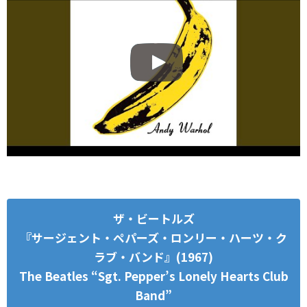
ザ・ビートルズ
『サージェント・ペパーズ・ロンリー・ハーツ・ク
ラブ・バンド』(1967)
The Beatles “Sgt. Pepper’s Lonely Hearts Club
Band”