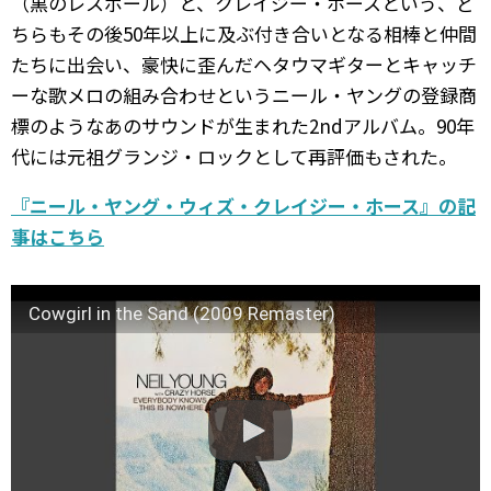
（黒のレスポール）と、クレイジー・ホースという、ど
ちらもその後50年以上に及ぶ付き合いとなる相棒と仲間
たちに出会い、豪快に歪んだヘタウマギターとキャッチ
ーな歌メロの組み合わせというニール・ヤングの登録商
標のようなあのサウンドが生まれた2ndアルバム。90年
代には元祖グランジ・ロックとして再評価もされた。
『ニール・ヤング・ウィズ・クレイジー・ホース』の記
事はこちら
Cowgirl in the Sand (2009 Remaster)