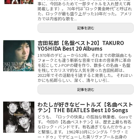
事に、今回あらためて一部タイトルを入れ替えて再
掲載します）。 70年代は”ロック黄金時代”と呼ばれ
た、ロックが最も盛り上がった10年だった。 アメリ
カでは内省的な歌を...
記事を読む
吉田拓郎【名盤ベスト20】TAKURO
YOSHIDA Best 20 Albums
1970年のデビューから52年、それまでの歌謡曲とも
フォークとも違う斬新な音楽で日本の音楽界に革命
を起こしてJ-POPの礎を作り、数多くの名曲・名盤
を残してカリスマ的な人気を誇った吉田拓郎は、
2022年でその活動を引退すると発表した。 それはい
かにも拓郎らしい、潔く、清々しい引...
記事を読む
わたしが好きなビートルズ【名曲ベスト
テン】THE BEATLES Best 10 Songs
どうも、『ロックの快楽』の孤独な執筆者、Goroで
す。 今回の【名曲ベストテン】は、歴史上最も有名
なロック・バンドです。有名過ぎてなんだかちょっ
と緊張します。 1962年10月にシングル「ラヴ・ミ
ー・ドゥ」でデビューした英リヴァプール出身の