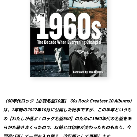
〈60年代ロック【必聴名盤10選】’60s Rock Greatest 10 Albums〉
は、2年前の2022年10月に公開した記事ですが、この半年というも
の【わたしが選ぶ！ロック名盤500】のために1960年代の名盤をあ
らかた聴きまくったので、以前とは印象が変わったものもあり、今
回選び直して一部を入れ替え、改訂版として再掲します。