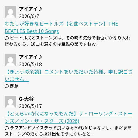
アイアイ♪
2026/6/7
わたしが好きなビートルズ【名曲ベストテン】THE
BEATLES Best 10 Songs
ビートルズとストーンズは、その時の気分で順位がかなり入れ
替わるから、10曲を選ぶのは至難の業ですねｗ...
アイアイ♪
2026/5/18
【きょうの余談】コメントをいただいた皆様、申し訳ござ
いません。
御意
G-大将
2026/5/17
【どえらい時代になったもんだ】ザ・ローリング・ストー
ンズ／イン・ザ・スターズ (2026)
ラフアンドツイステッド良いなぁMVもAIじゃないし、まだまだ
ストーンズの沼から抜け出せそうにないなと...