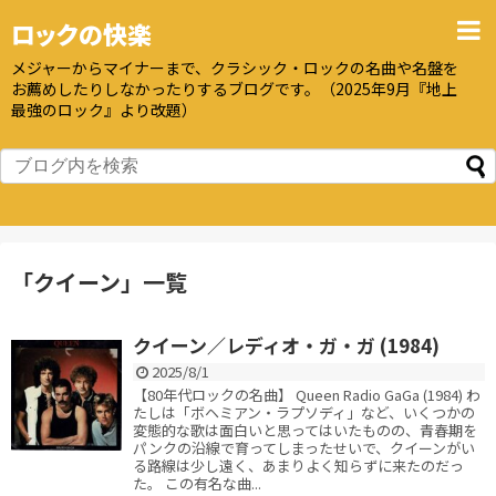
ロックの快楽
メジャーからマイナーまで、クラシック・ロックの名曲や名盤を
お薦めしたりしなかったりするブログです。（2025年9月『地上
最強のロック』より改題）
「
クイーン
」
一覧
クイーン／レディオ・ガ・ガ (1984)
2025/8/1
【80年代ロックの名曲】 Queen Radio GaGa (1984) わ
たしは「ボヘミアン・ラプソディ」など、いくつかの
変態的な歌は面白いと思ってはいたものの、青春期を
パンクの沿線で育ってしまったせいで、クイーンがい
る路線は少し遠く、あまりよく知らずに来たのだっ
た。 この有名な曲...