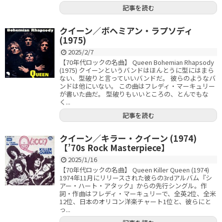
記事を読む
クイーン／ボヘミアン・ラプソディ
(1975)
2025/2/7
【70年代ロックの名曲】 Queen Bohemian Rhapsody
(1975) クイーンというバンドはほんとうに型にはまら
ない、型破りと言っていいバンドだ。 彼らのようなバ
ンドは他にいない。 この曲はフレディ・マーキュリー
が書いた曲だ。 型破りもいいところの、とんでもな
く...
記事を読む
クイーン／キラー・クイーン (1974)
【’70s Rock Masterpiece】
2025/1/16
【70年代ロックの名曲】 Queen Killer Queen (1974)
1974年11月にリリースされた彼らの3rdアルバム『シ
アー・ハート・アタック』からの先行シングル。作
詞・作曲はフレディ・マーキュリーで、全英2位、全米
12位、日本のオリコン洋楽チャート1位と、彼らにと
っ...