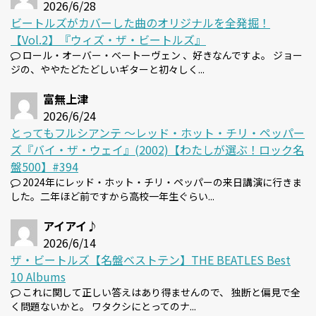
2026/6/28
ビートルズがカバーした曲のオリジナルを全発掘！
【Vol.2】『ウィズ・ザ・ビートルズ』
ロール・オーバー・ベートーヴェン 、好きなんですよ。 ジョー
ジの、ややたどたどしいギターと初々しく...
富無上津
2026/6/24
とってもフルシアンテ 〜レッド・ホット・チリ・ペッパー
ズ『バイ・ザ・ウェイ』(2002)【わたしが選ぶ！ロック名
盤500】#394
2024年にレッド・ホット・チリ・ペッパーの来日講演に行きま
した。二年ほど前ですから高校一年生ぐらい...
アイアイ♪
2026/6/14
ザ・ビートルズ【名盤ベストテン】THE BEATLES Best
10 Albums
これに関して正しい答えはあり得ませんので、 独断と偏見で全
く問題ないかと。 ワタクシにとってのナ...