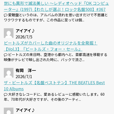
世にも異形で滅法美しい 〜レディオヘッド『OK コンピュ
ーター』(1997)【わたしが選ぶ！ロック名盤500】#367
愛聴盤というのは、アルバムの流れを思い出すだけで不思議と
ワクワクするものですが、この作品に至っては個...
アイアイ♪
2026/7/5
ビートルズがカバーした曲のオリジナルを全発掘！
【Vol.3】『ビートルズ・フォー・セール』
ビートルズの来日時、空港から都内へと、首都高速を移動する
映像がテレビで映し出された時に、バックで流さ...
有岡 洋一
2026/7/1
ザ・ビートルズ【名盤ベストテン】THE BEATLES Best
10 Albums
大好きなレコードに、愛あるレビューに感動いたします。60
年、70年代が大好きですが、その後のアーティ...
アイアイ♪