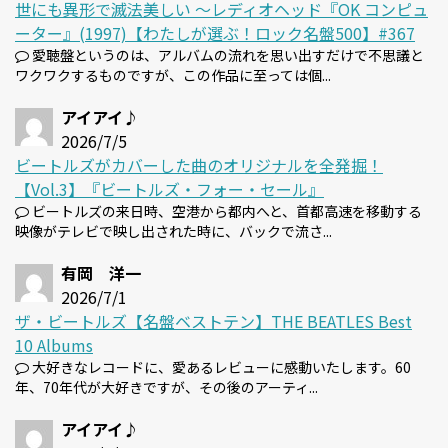
世にも異形で滅法美しい 〜レディオヘッド『OK コンピュ
ーター』(1997)【わたしが選ぶ！ロック名盤500】#367
愛聴盤というのは、アルバムの流れを思い出すだけで不思議と
ワクワクするものですが、この作品に至っては個...
アイアイ♪
2026/7/5
ビートルズがカバーした曲のオリジナルを全発掘！
【Vol.3】『ビートルズ・フォー・セール』
ビートルズの来日時、空港から都内へと、首都高速を移動する
映像がテレビで映し出された時に、バックで流さ...
有岡 洋一
2026/7/1
ザ・ビートルズ【名盤ベストテン】THE BEATLES Best
10 Albums
大好きなレコードに、愛あるレビューに感動いたします。60
年、70年代が大好きですが、その後のアーティ...
アイアイ♪