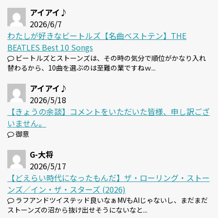
アイアイ♪
2026/6/7
わたしが好きなビートルズ【名曲ベストテン】THE
BEATLES Best 10 Songs
ビートルズとストーンズは、その時の気分で順位がかなり入れ
替わるから、10曲を選ぶのは至難の業ですねｗ...
アイアイ♪
2026/5/18
【きょうの余談】コメントをいただいた皆様、申し訳ござ
いません。
御意
G-大将
2026/5/17
【どえらい時代になったもんだ】ザ・ローリング・ストー
ンズ／イン・ザ・スターズ (2026)
ラフアンドツイステッド良いなぁMVもAIじゃないし、まだまだ
ストーンズの沼から抜け出せそうにないなと...