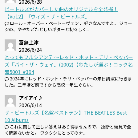
2026/6/28
ビートルズがカバーした曲のオリジナルを全発掘！
【Vol.2】『ウィズ・ザ・ビートルズ』
ロール・オーバー・ベートーヴェン 、好きなんですよ。 ジョー
ジの、ややたどたどしいギターと初々しく...
富無上津
2026/6/24
とってもフルシアンテ 〜レッド・ホット・チリ・ペッパー
ズ『バイ・ザ・ウェイ』(2002)【わたしが選ぶ！ロック名
盤500】#394
2024年にレッド・ホット・チリ・ペッパーの来日講演に行きま
した。二年ほど前ですから高校一年生ぐらい...
アイアイ♪
2026/6/14
ザ・ビートルズ【名盤ベストテン】THE BEATLES Best
10 Albums
これに関して正しい答えはあり得ませんので、 独断と偏見で全
く問題ないかと。 ワタクシにとってのナ...