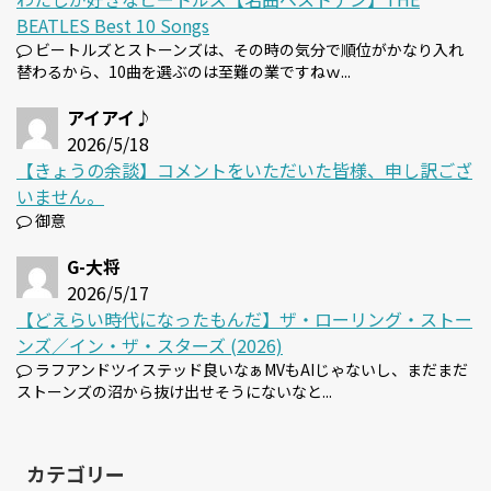
BEATLES Best 10 Songs
ビートルズとストーンズは、その時の気分で順位がかなり入れ
替わるから、10曲を選ぶのは至難の業ですねｗ...
アイアイ♪
2026/5/18
【きょうの余談】コメントをいただいた皆様、申し訳ござ
いません。
御意
G-大将
2026/5/17
【どえらい時代になったもんだ】ザ・ローリング・ストー
ンズ／イン・ザ・スターズ (2026)
ラフアンドツイステッド良いなぁMVもAIじゃないし、まだまだ
ストーンズの沼から抜け出せそうにないなと...
カテゴリー