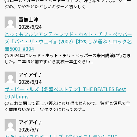
ロール・オーバー・ベートーヴェン 、好きなんですよ。 ジョー
ジの、ややたどたどしいギターと初々しく...
富無上津
2026/6/24
とってもフルシアンテ 〜レッド・ホット・チリ・ペッパー
ズ『バイ・ザ・ウェイ』(2002)【わたしが選ぶ！ロック名
盤500】#394
2024年にレッド・ホット・チリ・ペッパーの来日講演に行きま
した。二年ほど前ですから高校一年生ぐらい...
アイアイ♪
2026/6/14
ザ・ビートルズ【名盤ベストテン】THE BEATLES Best
10 Albums
これに関して正しい答えはあり得ませんので、 独断と偏見で全
く問題ないかと。 ワタクシにとってのナ...
アイアイ♪
2026/6/7
わたしが好きなビートルズ【名曲ベストテン】THE