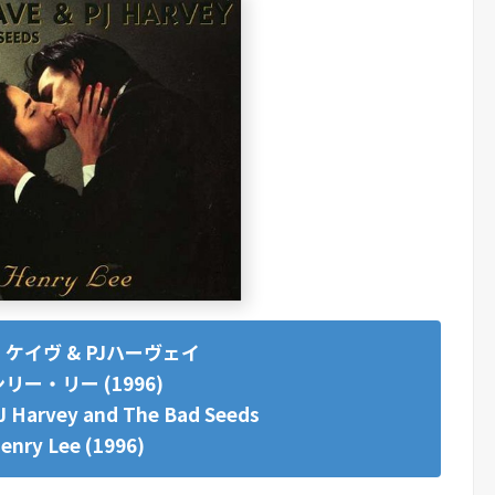
ケイヴ & PJハーヴェイ
リー・リー (1996)
PJ Harvey and The Bad Seeds
enry Lee (1996)