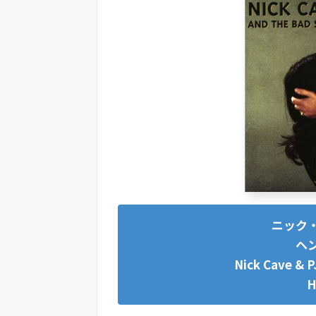
ニック・
ヘン
Nick Cave & 
H