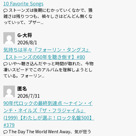
10 Favorite Songs
ストーンズは後期にむかっていくなかで、猥
雑さは残りつつも、禍々しさはどんどん無くな
っていって、プザー...
G-大将
2026/8/1
気持ちは半々『フォーリン・タングス』
【ストーンズの60年を聴き倒す】#80
いや～聴き込んだやっと時間が取れた、今物
凄いスピードでこのアルバムを理解しようとし
ている。フォーリン...
匿名
2026/7/31
90年代ロックの最終到達点 〜ナイン・イ
ンチ・ネイルズ『ザ・フラジャイル』
(1999)【わたしが選ぶ！ロック名盤500】
#379
The Day The World Went Away、気が狂う