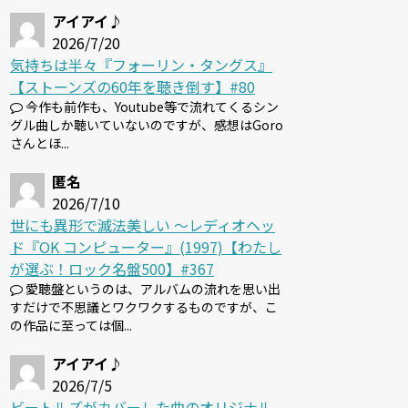
アイアイ♪
2026/7/20
気持ちは半々『フォーリン・タングス』
【ストーンズの60年を聴き倒す】#80
今作も前作も、Youtube等で流れてくるシン
グル曲しか聴いていないのですが、感想はGoro
さんとほ...
匿名
2026/7/10
世にも異形で滅法美しい 〜レディオヘッ
ド『OK コンピューター』(1997)【わたし
が選ぶ！ロック名盤500】#367
愛聴盤というのは、アルバムの流れを思い出
すだけで不思議とワクワクするものですが、こ
の作品に至っては個...
アイアイ♪
2026/7/5
ビートルズがカバーした曲のオリジナル