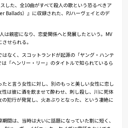
リースした、全10曲がすべて殺人の歌という恐るべきア
r Ballads）』に収録された、PJハーヴェイとのデ
人は親密になり、恋愛関係へと発展したという。MV
にさせられる。
ではなく、スコットランドが起源の「ヤング・ハンテ
では「ヘンリー・リー」のタイトルで知られているら
ったと言う女性に対し、別のもっと美しい女性に恋し
女性は彼に酒を飲ませて酔わせ、刺し殺し、川に死体
女の犯行が発覚し、火あぶりとなった、という凄絶に
交際期間は、当時は大いに話題になっていた割に短く、