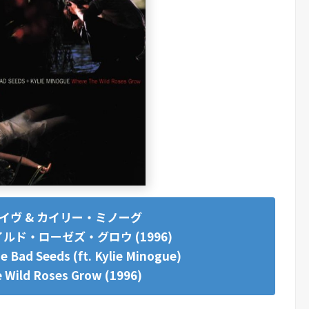
イヴ & カイリー・ミノーグ
ルド・ローゼズ・グロウ (1996)
e Bad Seeds (ft. Kylie Minogue)
 Wild Roses Grow (1996)