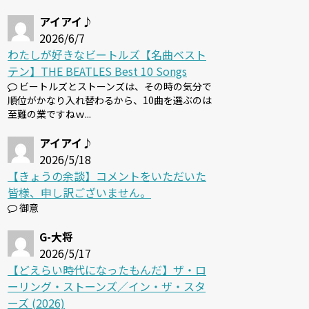
アイアイ♪
2026/6/7
わたしが好きなビートルズ【名曲ベスト
テン】THE BEATLES Best 10 Songs
ビートルズとストーンズは、その時の気分で
順位がかなり入れ替わるから、10曲を選ぶのは
至難の業ですねｗ...
アイアイ♪
2026/5/18
【きょうの余談】コメントをいただいた
皆様、申し訳ございません。
御意
G-大将
2026/5/17
【どえらい時代になったもんだ】ザ・ロ
ーリング・ストーンズ／イン・ザ・スタ
ーズ (2026)