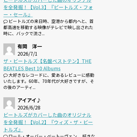
を全発掘！【Vol.3】『ビートルズ・フォ
ー・セール』
ビートルズの来日時、空港から都内へと、首
都高速を移動する映像がテレビで映し出された
時に、バックで流さ...
有岡 洋一
2026/7/1
ザ・ビートルズ【名盤ベストテン】THE
BEATLES Best 10 Albums
大好きなレコードに、愛あるレビューに感動
いたします。60年、70年代が大好きですが、そ
の後のアーティ...
アイアイ♪
2026/6/28
ビートルズがカバーした曲のオリジナル
を全発掘！【Vol.2】『ウィズ・ザ・ビー
トルズ』
ロール・オーバー・ベートーヴェン 、好きな