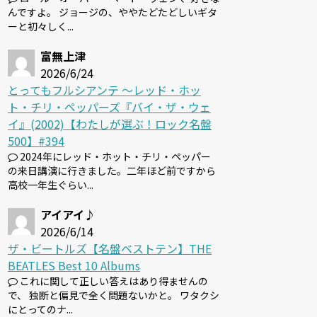
んですよ。 ジョージの、ややたどたどしいギタ
ーと初々しく...
富無上津
2026/6/24
とってもフルシアンテ 〜レッド・ホッ
ト・チリ・ペッパーズ『バイ・ザ・ウェ
イ』(2002)【わたしが選ぶ！ロック名盤
500】#394
2024年にレッド・ホット・チリ・ペッパー
の来日講演に行きました。二年ほど前ですから
高校一年生ぐらい...
アイアイ♪
2026/6/14
ザ・ビートルズ【名盤ベストテン】THE
BEATLES Best 10 Albums
これに関して正しい答えはあり得ませんの
で、 独断と偏見で全く問題ないかと。 ワタクシ
にとってのナ...