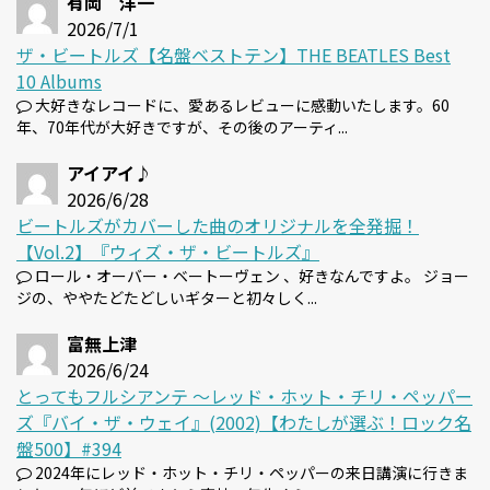
有岡 洋一
2026/7/1
ザ・ビートルズ【名盤ベストテン】THE BEATLES Best
10 Albums
大好きなレコードに、愛あるレビューに感動いたします。60
年、70年代が大好きですが、その後のアーティ...
アイアイ♪
2026/6/28
ビートルズがカバーした曲のオリジナルを全発掘！
【Vol.2】『ウィズ・ザ・ビートルズ』
ロール・オーバー・ベートーヴェン 、好きなんですよ。 ジョー
ジの、ややたどたどしいギターと初々しく...
富無上津
2026/6/24
とってもフルシアンテ 〜レッド・ホット・チリ・ペッパー
ズ『バイ・ザ・ウェイ』(2002)【わたしが選ぶ！ロック名
盤500】#394
2024年にレッド・ホット・チリ・ペッパーの来日講演に行きま