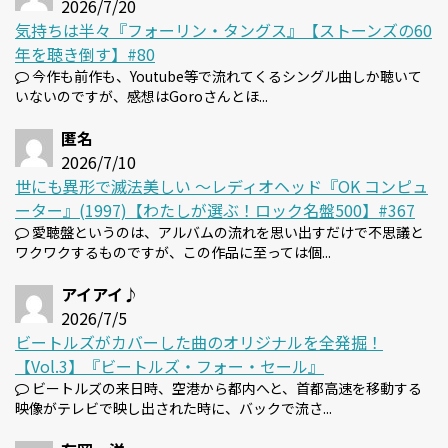
2026/7/20
気持ちは半々『フォーリン・タングス』【ストーンズの60
年を聴き倒す】#80
今作も前作も、Youtube等で流れてくるシングル曲しか聴いて
いないのですが、感想はGoroさんとほ...
匿名
2026/7/10
世にも異形で滅法美しい 〜レディオヘッド『OK コンピュ
ーター』(1997)【わたしが選ぶ！ロック名盤500】#367
愛聴盤というのは、アルバムの流れを思い出すだけで不思議と
ワクワクするものですが、この作品に至っては個...
アイアイ♪
2026/7/5
ビートルズがカバーした曲のオリジナルを全発掘！
【Vol.3】『ビートルズ・フォー・セール』
ビートルズの来日時、空港から都内へと、首都高速を移動する
映像がテレビで映し出された時に、バックで流さ...