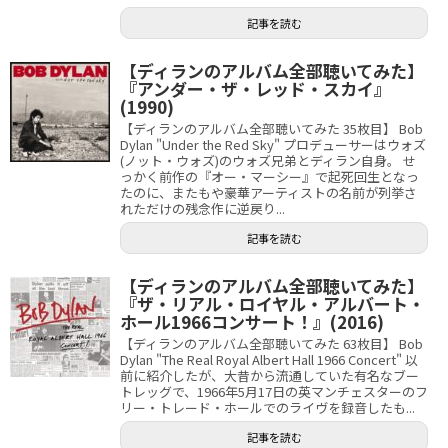
記事を読む
【ディランのアルバム全部聴いてみた】
『アンダー・ザ・レッド・スカイ』
(1990)
【ディランのアルバム全部聴いてみた 35枚目】 Bob
Dylan "Under the Red Sky" プロデューサーはウォズ
(ノット・ウォズ)のウォズ兄弟とディラン自身。 せ
っかく前作の『オー・マーシー』で起死回生となっ
たのに、またもや豪華アーティストの名前が列挙さ
れただけの残念作に逆戻り...
記事を読む
【ディランのアルバム全部聴いてみた】
『ザ・リアル・ロイヤル・アルバート・
ホール1966コンサート！』(2016)
【ディランのアルバム全部聴いてみた 63枚目】 Bob
Dylan "The Real Royal Albert Hall 1966 Concert" 以
前に紹介したが、大昔から流通していた有名なブー
トレッグで、1966年5月17日の英マンチェスターのフ
リー・トレード・ホールでのライヴを録音したも...
記事を読む