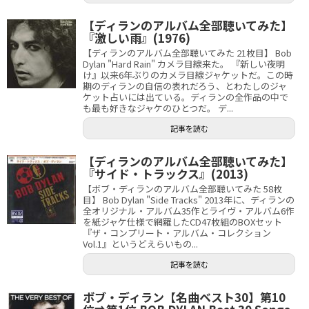
【ディランのアルバム全部聴いてみた】
『激しい雨』(1976)
【ディランのアルバム全部聴いてみた 21枚目】 Bob
Dylan "Hard Rain" カメラ目線来た。 『新しい夜明
け』以来6年ぶりのカメラ目線ジャケットだ。この時
期のディランの自信の表れだろう、とわたしのジャ
ケット占いには出ている。ディランの全作品の中で
も最も好きなジャケのひとつだ。 デ...
記事を読む
【ディランのアルバム全部聴いてみた】
『サイド・トラックス』(2013)
【ボブ・ディランのアルバム全部聴いてみた 58枚
目】 Bob Dylan "Side Tracks" 2013年に、ディランの
全オリジナル・アルバム35作とライヴ・アルバム6作
を紙ジャケ仕様で網羅したCD47枚組のBOXセット
『ザ・コンプリート・アルバム・コレクション
Vol.1』というどえらいもの...
記事を読む
ボブ・ディラン【名曲ベスト30】第10