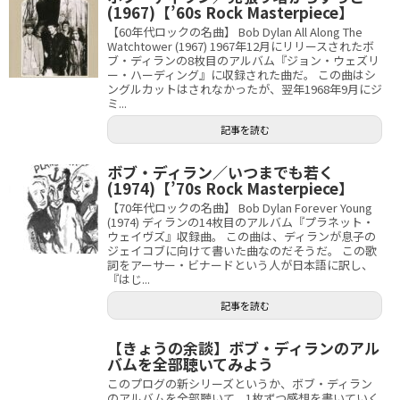
(1967)【’60s Rock Masterpiece】
【60年代ロックの名曲】 Bob Dylan All Along The
Watchtower (1967) 1967年12月にリリースされたボ
ブ・ディランの8枚目のアルバム『ジョン・ウェズリ
ー・ハーディング』に収録された曲だ。 この曲はシ
ングルカットはされなかったが、翌年1968年9月にジ
ミ...
記事を読む
ボブ・ディラン／いつまでも若く
(1974)【’70s Rock Masterpiece】
【70年代ロックの名曲】 Bob Dylan Forever Young
(1974) ディランの14枚目のアルバム『プラネット・
ウェイヴズ』収録曲。 この曲は、ディランが息子の
ジェイコブに向けて書いた曲なのだそうだ。 この歌
詞をアーサー・ビナードという人が日本語に訳し、
『はじ...
記事を読む
【きょうの余談】ボブ・ディランのアル
バムを全部聴いてみよう
このプログの新シリーズというか、ボブ・ディラン
のアルバムを全部聴いて、1枚ずつ感想を書いていく