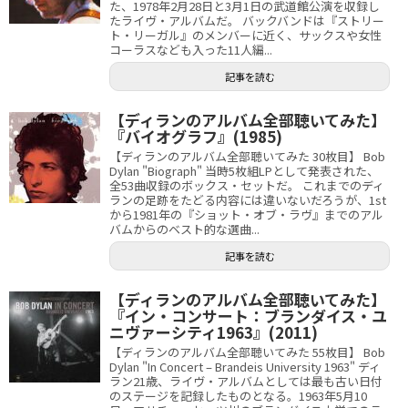
た、1978年2月28日と3月1日の武道館公演を収録し
たライヴ・アルバムだ。 バックバンドは『ストリー
ト・リーガル』のメンバーに近く、サックスや女性
コーラスなども入った11人編...
記事を読む
【ディランのアルバム全部聴いてみた】
『バイオグラフ』(1985)
【ディランのアルバム全部聴いてみた 30枚目】 Bob
Dylan "Biograph" 当時5枚組LPとして発表された、
全53曲収録のボックス・セットだ。 これまでのディ
ランの足跡をたどる内容には違いないだろうが、1st
から1981年の『ショット・オブ・ラヴ』までのアル
バムからのベスト的な選曲...
記事を読む
【ディランのアルバム全部聴いてみた】
『イン・コンサート：ブランダイス・ユ
ニヴァーシティ1963』(2011)
【ディランのアルバム全部聴いてみた 55枚目】 Bob
Dylan "In Concert – Brandeis University 1963" ディ
ラン21歳、ライヴ・アルバムとしては最も古い日付
のステージを記録したものとなる。1963年5月10