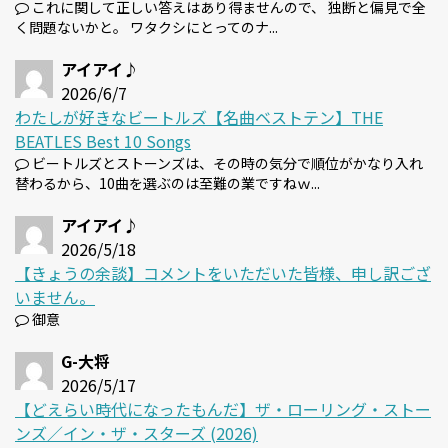
これに関して正しい答えはあり得ませんので、 独断と偏見で全
く問題ないかと。 ワタクシにとってのナ...
アイアイ♪
2026/6/7
わたしが好きなビートルズ【名曲ベストテン】THE
BEATLES Best 10 Songs
ビートルズとストーンズは、その時の気分で順位がかなり入れ
替わるから、10曲を選ぶのは至難の業ですねｗ...
アイアイ♪
2026/5/18
【きょうの余談】コメントをいただいた皆様、申し訳ござ
いません。
御意
G-大将
2026/5/17
【どえらい時代になったもんだ】ザ・ローリング・ストー
ンズ／イン・ザ・スターズ (2026)