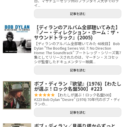
日、マサチューセッツ州のブランダイス大学でのラ
イ...
記事を読む
【ディランのアルバム全部聴いてみた】
『ノー・ディレクション・ホーム：ザ・
サウンドトラック』(2005)
【ディランのアルバム全部聴いてみた 48枚目】 Bob
Dylan "The Bootleg Series Vol. 7: No Direction
Home: The Soundtrack" ブートレッグ・シリーズ第7
集としてリリースされたのは、マーチン・スコセッ
シが監督したドキュメンタリー映画...
記事を読む
ボブ・ディラン『欲望』(1976)【わたし
が選ぶ！ロック名盤500】#223
【わたしが選ぶ！ロック名盤500】
#223 Bob Dylan “Desire” (1976) 70年代のボブ・ディ
ランの...
記事を読む
ボブ・ディラン／見張り塔からずっと