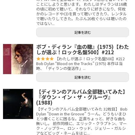
ことにしようと思います。 わたしはディランは16歳
の頃に初めて聴いて、それなりに好きになり、何枚
かのレコードやCDを買って聴いてきたり、レンタル
で聴いたりしてきた。たぶん20枚ぐらいは聴いたの
ではない...
記事を読む
ボブ・ディラン『血の轍』(1975)【わた
しが選ぶ！ロック名盤500】#212
【わたしが選ぶ！ロック名盤500】#212
Bob Dylan “Blood on the Tracks” (1975) 本作は当
時、「ディランの復活作」...
記事を読む
【ディランのアルバム全部聴いてみた】
『ダウン・イン・ザ・グルーヴ』
(1988)
【ディランのアルバム全部聴いてみた 32枚目】 Bob
Dylan "Down in the Groove" うーん。どうもいまひ
とつ書くことに困るな。正直ちょっと、好きな曲も
無いし。 前作同様に、エリック・クラプトン、マー
ク・ノップラー、ロン・ウッド、ジェリー・ガルシ
アなどビッグ・ネームをはじ...