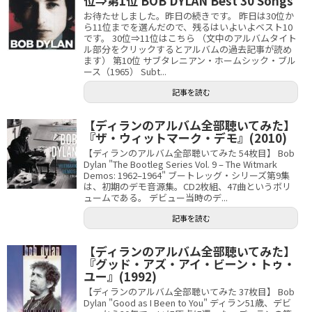
位⇒第1位 BOB DYLAN Best 30 Songs
お待たせしました。昨日の続きです。 昨日は30位か
ら11位までを選んだので、残るはいよいよベスト10
です。 30位⇒11位はこちら （文中のアルバムタイト
ル部分をクリックするとアルバムの過去記事が読め
ます） 第10位 サブタレニアン・ホームシック・ブル
ース（1965） Subt...
記事を読む
【ディランのアルバム全部聴いてみた】
『ザ・ウィットマーク・デモ』(2010)
【ディランのアルバム全部聴いてみた 54枚目】 Bob
Dylan "The Bootleg Series Vol. 9 – The Witmark
Demos: 1962–1964" ブートレッグ・シリーズ第9集
は、初期のデモ音源集。CD2枚組、47曲というボリ
ュームである。 デビュー当時のデ...
記事を読む
【ディランのアルバム全部聴いてみた】
『グッド・アズ・アイ・ビーン・トゥ・
ユー』(1992)
【ディランのアルバム全部聴いてみた 37枚目】 Bob
Dylan "Good as I Been to You" ディラン51歳、デビ