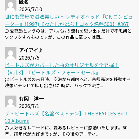
匿名
2026/7/10
世にも異形で滅法美しい 〜レディオヘッド『OK コンピュ
ーター』(1997)【わたしが選ぶ！ロック名盤500】#367
愛聴盤というのは、アルバムの流れを思い出すだけで不思議と
ワクワクするものですが、この作品に至っては個...
アイアイ♪
2026/7/5
ビートルズがカバーした曲のオリジナルを全発掘！
【Vol.3】『ビートルズ・フォー・セール』
ビートルズの来日時、空港から都内へと、首都高速を移動する
映像がテレビで映し出された時に、バックで流さ...
有岡 洋一
2026/7/1
ザ・ビートルズ【名盤ベストテン】THE BEATLES Best
10 Albums
大好きなレコードに、愛あるレビューに感動いたします。60
年、70年代が大好きですが、その後のアーティ...