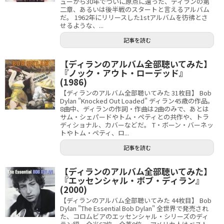
ューから30年でついに原点に還った、ディランの第
二章、あるいは後半戦のスタートと言えるアルバム
だ。 1962年にリリースした1stアルバムを彷彿とさ
せるような、...
記事を読む
【ディランのアルバム全部聴いてみた】
『ノック・アウト・ローデッド』
(1986)
【ディランのアルバム全部聴いてみた 31枚目】 Bob
Dylan "Knocked Out Loaded" ディラン45歳の作品。
8曲中、ディランの作詞・作曲は2曲のみで、あとは
サム・シェパードやトム・ペティとの共作や、トラ
ディショナル、カバーなどだ。 T・ボーン・バーネッ
トやトム・ペティ、ロ...
記事を読む
【ディランのアルバム全部聴いてみた】
『エッセンシャル・ボブ・ディラン』
(2000)
【ディランのアルバム全部聴いてみた 44枚目】 Bob
Dylan "The Essential Bob Dylan" 全世界で発売され
た、コロムビアのエッセンシャル・シリーズのディ