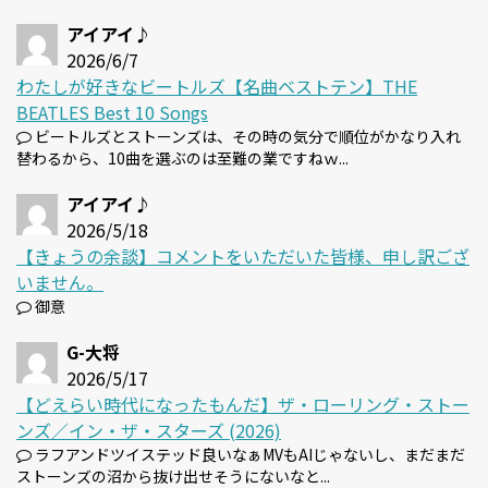
アイアイ♪
2026/6/7
わたしが好きなビートルズ【名曲ベストテン】THE
BEATLES Best 10 Songs
ビートルズとストーンズは、その時の気分で順位がかなり入れ
替わるから、10曲を選ぶのは至難の業ですねｗ...
アイアイ♪
2026/5/18
【きょうの余談】コメントをいただいた皆様、申し訳ござ
いません。
御意
G-大将
2026/5/17
【どえらい時代になったもんだ】ザ・ローリング・ストー
ンズ／イン・ザ・スターズ (2026)
ラフアンドツイステッド良いなぁMVもAIじゃないし、まだまだ
ストーンズの沼から抜け出せそうにないなと...