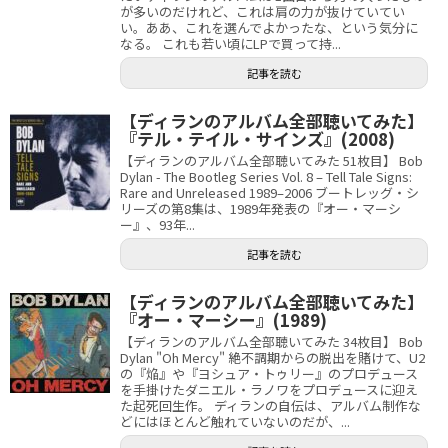
が多いのだけれど、これは肩の力が抜けていてい
い。ああ、これを選んでよかったな、という気分に
なる。 これも若い頃にLPで買って持...
記事を読む
【ディランのアルバム全部聴いてみた】
『テル・テイル・サインズ』(2008)
【ディランのアルバム全部聴いてみた 51枚目】 Bob
Dylan - The Bootleg Series Vol. 8 – Tell Tale Signs:
Rare and Unreleased 1989–2006 ブートレッグ・シ
リーズの第8集は、1989年発表の『オー・マーシ
ー』、93年...
記事を読む
【ディランのアルバム全部聴いてみた】
『オー・マーシー』(1989)
【ディランのアルバム全部聴いてみた 34枚目】 Bob
Dylan "Oh Mercy" 絶不調期からの脱出を賭けて、U2
の『焔』や『ヨシュア・トゥリー』のプロデュース
を手掛けたダニエル・ラノワをプロデュースに迎え
た起死回生作。 ディランの自伝は、アルバム制作な
どにはほとんど触れていないのだが、...