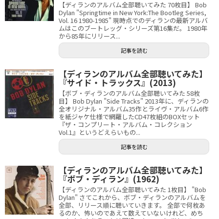
【ディランのアルバム全部聴いてみた 70枚目】 Bob
Dylan "Springtime in New York:The Bootleg Series,
Vol. 16 1980-1985" 現時点でのディランの最新アルバ
ムはこのブートレッグ・シリーズ第16集だ。 1980年
から85年にリリース...
記事を読む
【ディランのアルバム全部聴いてみた】
『サイド・トラックス』(2013)
【ボブ・ディランのアルバム全部聴いてみた 58枚
目】 Bob Dylan "Side Tracks" 2013年に、ディランの
全オリジナル・アルバム35作とライヴ・アルバム6作
を紙ジャケ仕様で網羅したCD47枚組のBOXセット
『ザ・コンプリート・アルバム・コレクション
Vol.1』というどえらいもの...
記事を読む
【ディランのアルバム全部聴いてみた】
『ボブ・ディラン』(1962)
【ディランのアルバム全部聴いてみた 1枚目】 "Bob
Dylan" さてこれから、ボブ・ディランのアルバムを
全部、リリース順に聴いていきます。 全部で何枚あ
るのか、怖いのであえて数えていないけれど、めち