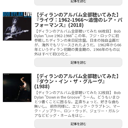
記事を読む
【ディランのアルバム全部聴いてみた】
『ライヴ：1962-1966～追憶のレア・パ
フォーマンス』(2018)
【ディランのアルバム全部聴いてみた 66枚目】 Bob
Dylan “Live 1962-1966” この年、フジ・ロックに初
参戦したディランの来日記念盤。日本の独自企画だ
が、海外でもリリースされたようだ。 1962年から66
年というディラン初期の黄金期の、1966年のもの以
外はすべて初CD化と...
記事を読む
【ディランのアルバム全部聴いてみた】
『ダウン・イン・ザ・グルーヴ』
(1988)
【ディランのアルバム全部聴いてみた 32枚目】 Bob
Dylan "Down in the Groove" うーん。どうもいまひ
とつ書くことに困るな。正直ちょっと、好きな曲も
無いし。 前作同様に、エリック・クラプトン、マー
ク・ノップラー、ロン・ウッド、ジェリー・ガルシ
アなどビッグ・ネームをはじ...
記事を読む