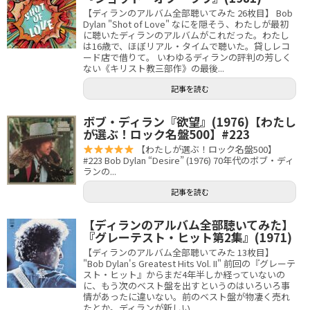
【ディランのアルバム全部聴いてみた 26枚目】 Bob
Dylan "Shot of Love" なにを隠そう、わたしが最初
に聴いたディランのアルバムがこれだった。わたし
は16歳で、ほぼリアル・タイムで聴いた。貸しレコ
ード店で借りて。 いわゆるディランの評判の芳しく
ない《キリスト教三部作》の最後...
記事を読む
ボブ・ディラン『欲望』(1976)【わたし
が選ぶ！ロック名盤500】#223
【わたしが選ぶ！ロック名盤500】
#223 Bob Dylan “Desire” (1976) 70年代のボブ・ディ
ランの...
記事を読む
【ディランのアルバム全部聴いてみた】
『グレーテスト・ヒット第2集』(1971)
【ディランのアルバム全部聴いてみた 13枚目】
"Bob Dylan's Greatest Hits Vol. II" 前回の『グレーテ
スト・ヒット』からまだ4年半しか経っていないの
に、もう次のベスト盤を出すというのはいろいろ事
情があったに違いない。前のベスト盤が物凄く売れ
たとか。ディランが新しい...