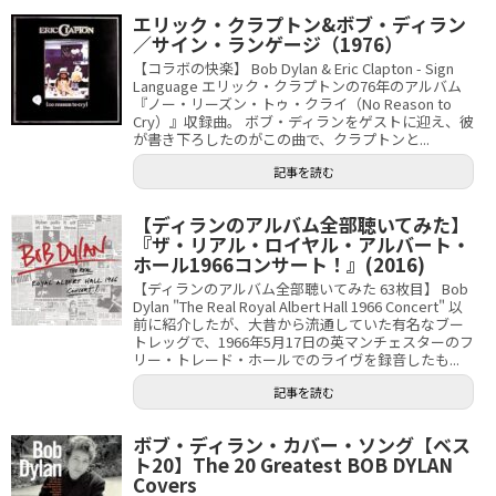
エリック・クラプトン&ボブ・ディラン
／サイン・ランゲージ（1976）
【コラボの快楽】 Bob Dylan & Eric Clapton - Sign
Language エリック・クラプトンの76年のアルバム
『ノー・リーズン・トゥ・クライ（No Reason to
Cry）』収録曲。 ボブ・ディランをゲストに迎え、彼
が書き下ろしたのがこの曲で、クラプトンと...
記事を読む
【ディランのアルバム全部聴いてみた】
『ザ・リアル・ロイヤル・アルバート・
ホール1966コンサート！』(2016)
【ディランのアルバム全部聴いてみた 63枚目】 Bob
Dylan "The Real Royal Albert Hall 1966 Concert" 以
前に紹介したが、大昔から流通していた有名なブー
トレッグで、1966年5月17日の英マンチェスターのフ
リー・トレード・ホールでのライヴを録音したも...
記事を読む
ボブ・ディラン・カバー・ソング【ベス
ト20】The 20 Greatest BOB DYLAN
Covers