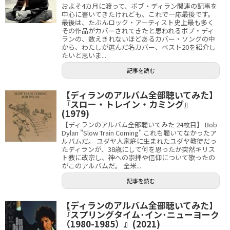
およそ4カ月に渡って、ボブ・ディラン関連の記事を
中心に書いてきたけれども、これで一応最後です。
最後は、たぶんロック・アーティスト史上最も多く
その作品がカバーされてきたと思われるボブ・ディ
ランの、数えきれないほどあるカバー・ソングの中
から、わたしが選んだ名カバー、ベスト20を紹介し
たいと思いま...
記事を読む
【ディランのアルバム全部聴いてみた】
『スロー・トレイン・カミング』
(1979)
【ディランのアルバム全部聴いてみた 24枚目】 Bob
Dylan "Slow Train Coming" これも聴いてなかったア
ルバムだ。 ユダヤ人家庭に生まれたユダヤ教徒だっ
たディランが、38歳にして何を思ったか突然キリス
ト教に改宗し、神への崇拝や信仰について歌ったの
がこのアルバムだ。 全米...
記事を読む
【ディランのアルバム全部聴いてみた】
『スプリングタイム･イン･ニューヨーク
（1980-1985）』(2021)