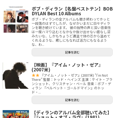
ボブ・ディラン【名盤ベストテン】BOB
DYLAN Best 10 Albums
ボブ・ディランの全アルバムも聴き終わってホッと
一段落のはずでしたが、なぜかいまだに日々ディラ
ンを聴き続けています。 彼の独特の声と深い音楽性
は一度ハマり込むとなかなか抜け出せない底なし沼
みたいな、しかもちょうど適温で体の芯から温めて
くれるような、癒しにもなれば活力にもなるよう
な、わ...
記事を読む
【映画】『アイム・ノット・ゼア』
(2007米)
『アイム・ノット・ゼア』(2007米) "I'm Not
There" 監督：トッド・ヘインズ 主演：ケイト・ブラ
ンシェット、クリスチャン・ベール 音楽：ボブ・デ
ィラン 『ベルベット・ゴールドマイン』のトッ
ド・...
記事を読む
【ディランのアルバム全部聴いてみた】
『ショット・オブ・ラヴ』(1981)