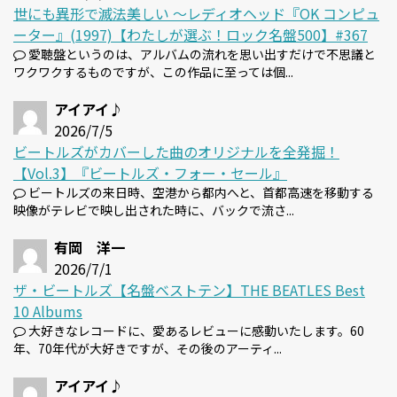
世にも異形で滅法美しい 〜レディオヘッド『OK コンピュ
ーター』(1997)【わたしが選ぶ！ロック名盤500】#367
愛聴盤というのは、アルバムの流れを思い出すだけで不思議と
ワクワクするものですが、この作品に至っては個...
アイアイ♪
2026/7/5
ビートルズがカバーした曲のオリジナルを全発掘！
【Vol.3】『ビートルズ・フォー・セール』
ビートルズの来日時、空港から都内へと、首都高速を移動する
映像がテレビで映し出された時に、バックで流さ...
有岡 洋一
2026/7/1
ザ・ビートルズ【名盤ベストテン】THE BEATLES Best
10 Albums
大好きなレコードに、愛あるレビューに感動いたします。60
年、70年代が大好きですが、その後のアーティ...
アイアイ♪