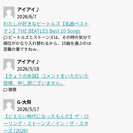
アイアイ♪
2026/6/7
わたしが好きなビートルズ【名曲ベスト
テン】THE BEATLES Best 10 Songs
ビートルズとストーンズは、その時の気分で
順位がかなり入れ替わるから、10曲を選ぶのは
至難の業ですねｗ...
アイアイ♪
2026/5/18
【きょうの余談】コメントをいただいた
皆様、申し訳ございません。
御意
G-大将
2026/5/17
【どえらい時代になったもんだ】ザ・ロ
ーリング・ストーンズ／イン・ザ・スタ
ーズ (2026)