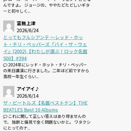
んですよ。 ジョージの、ややたどたどしいギタ
ーと初々しく...
富無上津
2026/6/24
とってもフルシアンテ 〜レッド・ホッ
ト・チリ・ペッパーズ『バイ・ザ・ウェ
イ』(2002)【わたしが選ぶ！ロック名盤
500】#394
2024年にレッド・ホット・チリ・ペッパー
の来日講演に行きました。二年ほど前ですから
高校一年生ぐらい...
アイアイ♪
2026/6/14
ザ・ビートルズ【名盤ベストテン】THE
BEATLES Best 10 Albums
これに関して正しい答えはあり得ませんの
で、 独断と偏見で全く問題ないかと。 ワタクシ
にとってのナ...