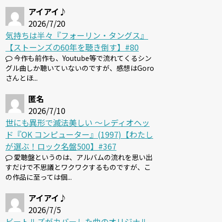
アイアイ♪
2026/7/20
気持ちは半々『フォーリン・タングス』
【ストーンズの60年を聴き倒す】#80
今作も前作も、Youtube等で流れてくるシン
グル曲しか聴いていないのですが、感想はGoro
さんとほ...
匿名
2026/7/10
世にも異形で滅法美しい 〜レディオヘッ
ド『OK コンピューター』(1997)【わたし
が選ぶ！ロック名盤500】#367
愛聴盤というのは、アルバムの流れを思い出
すだけで不思議とワクワクするものですが、こ
の作品に至っては個...
アイアイ♪
2026/7/5
ビートルズがカバーした曲のオリジナル