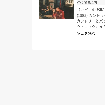
2018/4/9
【カバーの快楽】 Jaso
(1983) カ
カントリーとパ
ウ・ロック〉また
記事を読む