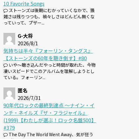
10 Favorite Songs
ストーンズは後期にむかっていくなかで、猥
雑さは残りつつも、禍々しさはどんどん無くな
っていって、プザー...
G-大将
2026/8/1
気持ちは半々『フォーリン・タングス』
【ストーンズの60年を聴き倒す】#80
いや～聴き込んだやっと時間が取れた、今物
凄いスピードでこのアルバムを理解しようとし
ている。フォーリン...
匿名
2026/7/31
90年代ロックの最終到達点 〜ナイン・イ
ンチ・ネイルズ『ザ・フラジャイル』
(1999)【わたしが選ぶ！ロック名盤500】
#379
The Day The World Went Away、気が狂う