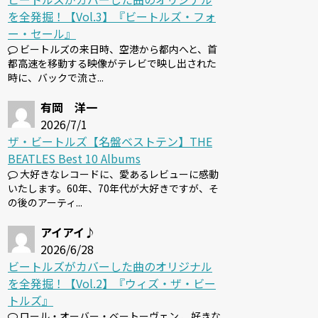
を全発掘！【Vol.3】『ビートルズ・フォ
ー・セール』
ビートルズの来日時、空港から都内へと、首
都高速を移動する映像がテレビで映し出された
時に、バックで流さ...
有岡 洋一
2026/7/1
ザ・ビートルズ【名盤ベストテン】THE
BEATLES Best 10 Albums
大好きなレコードに、愛あるレビューに感動
いたします。60年、70年代が大好きですが、そ
の後のアーティ...
アイアイ♪
2026/6/28
ビートルズがカバーした曲のオリジナル
を全発掘！【Vol.2】『ウィズ・ザ・ビー
トルズ』
ロール・オーバー・ベートーヴェン 、好きな