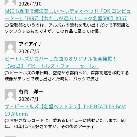
2026/7/10
世にも異形で滅法美しい 〜レディオヘッド『OK コンピュ
ーター』(1997)【わたしが選ぶ！ロック名盤500】#367
愛聴盤というのは、アルバムの流れを思い出すだけで不思議と
ワクワクするものですが、この作品に至っては個...
アイアイ♪
2026/7/5
ビートルズがカバーした曲のオリジナルを全発掘！
【Vol.3】『ビートルズ・フォー・セール』
ビートルズの来日時、空港から都内へと、首都高速を移動する
映像がテレビで映し出された時に、バックで流さ...
有岡 洋一
2026/7/1
ザ・ビートルズ【名盤ベストテン】THE BEATLES Best
10 Albums
大好きなレコードに、愛あるレビューに感動いたします。60
年、70年代が大好きですが、その後のアーティ...