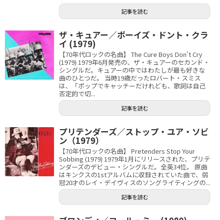
記事を読む
ザ・キュアー／ボーイズ・ドント・クラ
イ (1979)
【70年代ロックの名曲】 The Cure Boys Don't Cry
(1979) 1979年6月発売の、ザ・キュアーのセカンド・
シングルだ。キュアーの中ではわたしが最も好きな
曲のひとつだ。 当時19歳だったロバート・スミス
は、「ポップでキャッチーだけれども、歌詞は自己
否定的で切...
記事を読む
プリテンダーズ／ストップ・ユア・ソビ
ン（1979）
【70年代ロックの名曲】 Pretenders Stop Your
Sobbing (1979) 1979年1月にリリースされた、プリテ
ンダーズのデビュー・シングルだ。全英34位。 原曲
はキンクスの1stアルバムに収録されていた曲で、弱
冠20才のレイ・デイヴィスのソングライティングの...
記事を読む