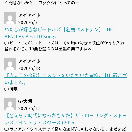
く問題ないかと。 ワタクシにとってのナ...
アイアイ♪
2026/6/7
わたしが好きなビートルズ【名曲ベストテン】THE
BEATLES Best 10 Songs
ビートルズとストーンズは、その時の気分で順位がかなり入れ
替わるから、10曲を選ぶのは至難の業ですねｗ...
アイアイ♪
2026/5/18
【きょうの余談】コメントをいただいた皆様、申し訳ござ
いません。
御意
G-大将
2026/5/17
【どえらい時代になったもんだ】ザ・ローリング・ストー
ンズ／イン・ザ・スターズ (2026)
ラフアンドツイステッド良いなぁMVもAIじゃないし、まだまだ