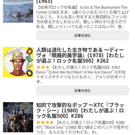
(1983)
【80年代ロックの名曲】 Echo & The Bunnymen The
Cutter (1983) まあ、1曲ぐらいはエコバニも取り上げ
ておこう。 そんな言い方をすると熱狂的なファンの
方は怒るかもしれないが、親しい仲だから言うので
ある。親しいといっても会ったことはないが、昔...
記事を読む
人類は退化した生き物である 〜ディー
ヴォ『頽廃的美学論』(1978)【わたし
が選ぶ！ロック名盤500】#262
【わたしが選ぶ！ロック名盤500】#262
Devo "Q:Are We Not Men? A:We Are Devo!" (1978)
イギリスやドイツならともかく、アメリカのオハイ
オ...
記事を読む
知的で攻撃的なポップ 〜XTC『ブラッ
ク・シー』(1980)【わたしが選ぶ！ロ
ック名盤500】#286
【わたしが選ぶ！ロック名盤500】#286
XTC "Black Sea" (1980) 若い頃はこのバンドが苦手だ
った。 なんとなくだけれども、わ...