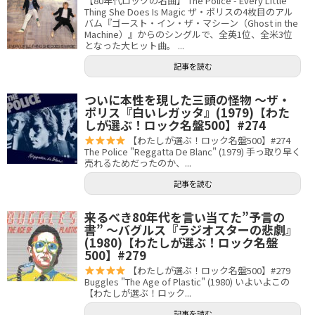
【80年代ロックの名曲】 The Police - Every Little
Thing She Does Is Magic ザ・ポリスの4枚目のアル
バム『ゴースト・イン・ザ・マシーン（Ghost in the
Machine）』からのシングルで、全英1位、全米3位
となった大ヒット曲。 ...
記事を読む
ついに本性を現した三頭の怪物 〜ザ・
ポリス『白いレガッタ』(1979)【わた
しが選ぶ！ロック名盤500】#274
【わたしが選ぶ！ロック名盤500】#274
The Police "Reggatta De Blanc" (1979) 手っ取り早く
売れるためだったのか、...
記事を読む
来るべき80年代を言い当てた”予言の
書” 〜バグルス『ラジオスターの悲劇』
(1980)【わたしが選ぶ！ロック名盤
500】#279
【わたしが選ぶ！ロック名盤500】#279
Buggles "The Age of Plastic" (1980) いよいよこの
【わたしが選ぶ！ロック...
記事を読む