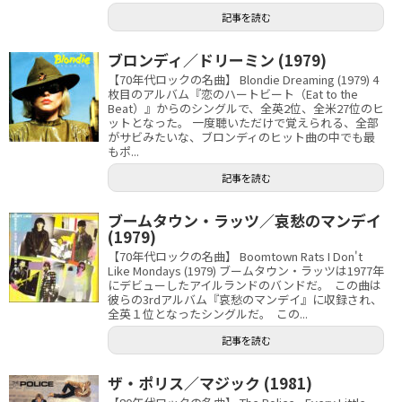
記事を読む
ブロンディ／ドリーミン (1979)
【70年代ロックの名曲】 Blondie Dreaming (1979) 4
枚目のアルバム『恋のハートビート（Eat to the
Beat）』からのシングルで、全英2位、全米27位のヒ
ットとなった。 一度聴いただけで覚えられる、全部
がサビみたいな、ブロンディのヒット曲の中でも最
もポ...
記事を読む
ブームタウン・ラッツ／哀愁のマンデイ
(1979)
【70年代ロックの名曲】 Boomtown Rats I Don't
Like Mondays (1979) ブームタウン・ラッツは1977年
にデビューしたアイルランドのバンドだ。 この曲は
彼らの3rdアルバム『哀愁のマンデイ』に収録され、
全英１位となったシングルだ。 この...
記事を読む
ザ・ポリス／マジック (1981)