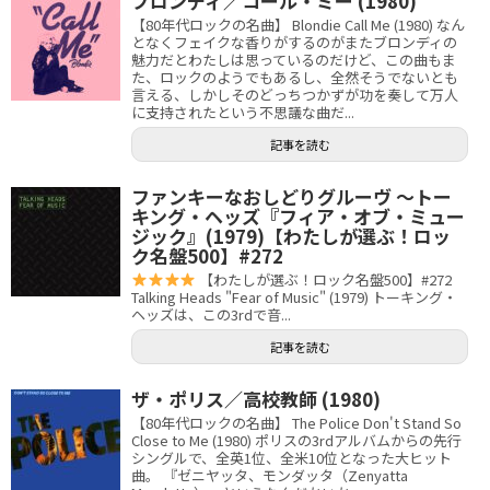
ブロンディ／コール・ミー (1980)
【80年代ロックの名曲】 Blondie Call Me (1980) なん
となくフェイクな香りがするのがまたブロンディの
魅力だとわたしは思っているのだけど、この曲もま
た、ロックのようでもあるし、全然そうでないとも
言える、しかしそのどっちつかずが功を奏して万人
に支持されたという不思議な曲だ...
記事を読む
ファンキーなおしどりグルーヴ 〜トー
キング・ヘッズ『フィア・オブ・ミュー
ジック』(1979)【わたしが選ぶ！ロッ
ク名盤500】#272
【わたしが選ぶ！ロック名盤500】#272
Talking Heads "Fear of Music" (1979) トーキング・
ヘッズは、この3rdで音...
記事を読む
ザ・ポリス／高校教師 (1980)
【80年代ロックの名曲】 The Police Don't Stand So
Close to Me (1980) ポリスの3rdアルバムからの先行
シングルで、全英1位、全米10位となった大ヒット
曲。 『ゼニヤッタ、モンダッタ（Zenyatta