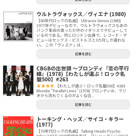
ウルトラヴォックス／ヴィエナ (1980)
【80年代ロックの名曲】 Ultravox Vienna (1980)
1977年デビューなので、ウルトラヴォックスもあの
パンク革命の真っただ中のイギリスでデビューして
いるのである。同じロンドン出身で、レコード・デ
ビューはセックス・ピストルズと3カ月しか違わな
い。 この「ヴィエナ」は...
記事を読む
CBGBの出世頭 〜ブロンディ『恋の平行
線』(1978)【わたしが選ぶ！ロック名
盤500】#263
【わたしが選ぶ！ロック名盤500】#263
Blondie "Parallel Lines" (1978) ブロンディは、ラジ
オから流れてくるのがよく似合...
記事を読む
トーキング・ヘッズ／サイコ・キラー
(1977)
【70年代ロックの名曲】 Talking Heads Psycho
Killer (1977) 1970年代の半ば、マンハッタンにCBGB