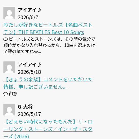
アイアイ♪
2026/6/7
わたしが好きなビートルズ【名曲ベスト
テン】THE BEATLES Best 10 Songs
ビートルズとストーンズは、その時の気分で
順位がかなり入れ替わるから、10曲を選ぶのは
至難の業ですねｗ...
アイアイ♪
2026/5/18
【きょうの余談】コメントをいただいた
皆様、申し訳ございません。
御意
G-大将
2026/5/17
【どえらい時代になったもんだ】ザ・ロ
ーリング・ストーンズ／イン・ザ・スタ
ーズ (2026)