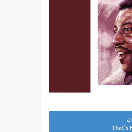
こ
That’s 