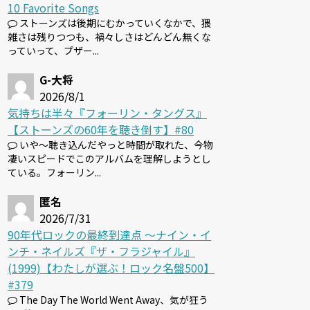
10 Favorite Songs
ストーンズは後期にむかっていくなかで、猥
雑さは残りつつも、禍々しさはどんどん無くな
っていって、プザー...
G-大将
2026/8/1
気持ちは半々『フォーリン・タングス』
【ストーンズの60年を聴き倒す】#80
いや～聴き込んだやっと時間が取れた、今物
凄いスピードでこのアルバムを理解しようとし
ている。フォーリン...
匿名
2026/7/31
90年代ロックの最終到達点 〜ナイン・イ
ンチ・ネイルズ『ザ・フラジャイル』
(1999)【わたしが選ぶ！ロック名盤500】
#379
The Day The World Went Away、気が狂う