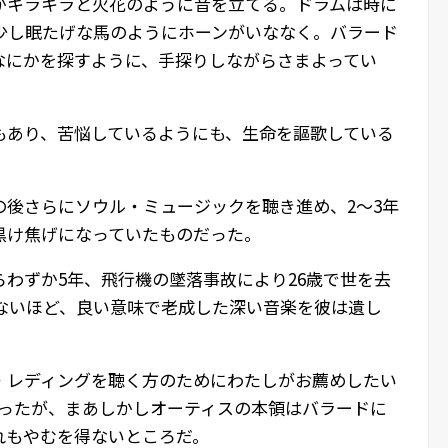
がキラキラと火花のように音を立てる。ドラムは時に
少し眠たげな馬のようにホーンがいななく。バラード
なにかを探すように、手探りしながらさまよってい
もあり、苦悩しているようにも、生命を謳歌している
の後さらにソウル・ミュージックを聴き進め、2〜3年
黒け焦げになっていたものだった。
わずか5年、飛行機の墜落事故により26歳で世を去
えないほど、良い意味で老成した深い音楽を彼は遺し
・レディングを聴く方のためにわたしがお薦めしたい
まったが、まあしかしオーティスの本領はバラードに
れもやむを得ないところだ。