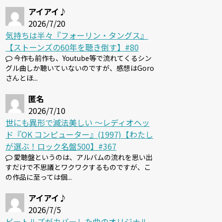
アイアイ♪
2026/7/20
気持ちは半々『フォーリン・タングス』
【ストーンズの60年を聴き倒す】#80
今作も前作も、Youtube等で流れてくるシン
グル曲しか聴いていないのですが、感想はGoro
さんとほ...
匿名
2026/7/10
世にも異形で滅法美しい 〜レディオヘッ
ド『OK コンピューター』(1997)【わたし
が選ぶ！ロック名盤500】#367
愛聴盤というのは、アルバムの流れを思い出
すだけで不思議とワクワクするものですが、こ
の作品に至っては個...
アイアイ♪
2026/7/5
ビートルズがカバーした曲のオリジナル