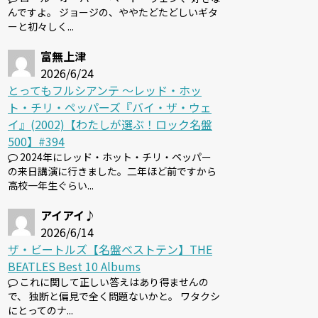
んですよ。 ジョージの、ややたどたどしいギタ
ーと初々しく...
富無上津
2026/6/24
とってもフルシアンテ 〜レッド・ホッ
ト・チリ・ペッパーズ『バイ・ザ・ウェ
イ』(2002)【わたしが選ぶ！ロック名盤
500】#394
2024年にレッド・ホット・チリ・ペッパー
の来日講演に行きました。二年ほど前ですから
高校一年生ぐらい...
アイアイ♪
2026/6/14
ザ・ビートルズ【名盤ベストテン】THE
BEATLES Best 10 Albums
これに関して正しい答えはあり得ませんの
で、 独断と偏見で全く問題ないかと。 ワタクシ
にとってのナ...