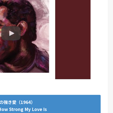
の強き愛（1964）
How Strong My Love Is