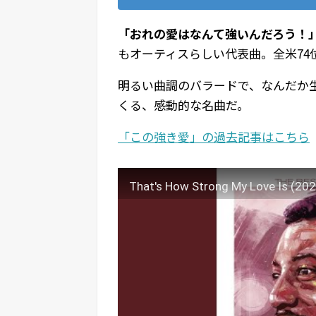
「おれの愛はなんて強いんだろう！
もオーティスらしい代表曲。全米74位
明るい曲調のバラードで、なんだか
くる、感動的な名曲だ。
「この強き愛」の過去記事はこちら
That's How Strong My Love Is (20