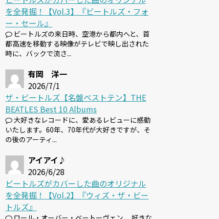
を全発掘！【Vol.3】『ビートルズ・フォ
ー・セール』
ビートルズの来日時、空港から都内へと、首
都高速を移動する映像がテレビで映し出された
時に、バックで流さ...
有岡 洋一
2026/7/1
ザ・ビートルズ【名盤ベストテン】THE
BEATLES Best 10 Albums
大好きなレコードに、愛あるレビューに感動
いたします。60年、70年代が大好きですが、そ
の後のアーティ...
アイアイ♪
2026/6/28
ビートルズがカバーした曲のオリジナル
を全発掘！【Vol.2】『ウィズ・ザ・ビー
トルズ』
ロール・オーバー・ベートーヴェン 、好きな