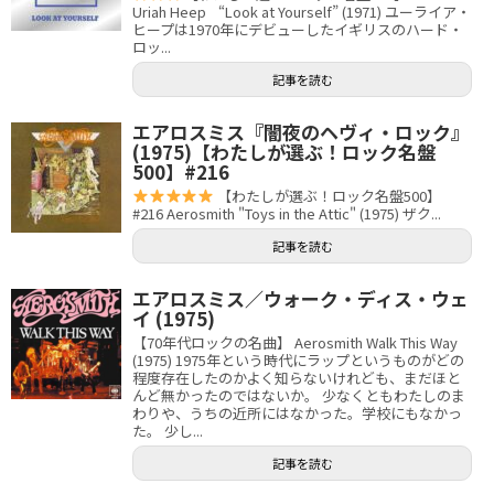
Uriah Heep “Look at Yourself” (1971) ユーライア・
ヒープは1970年にデビューしたイギリスのハード・
ロッ...
記事を読む
エアロスミス『闇夜のヘヴィ・ロック』
(1975)【わたしが選ぶ！ロック名盤
500】#216
【わたしが選ぶ！ロック名盤500】
#216 Aerosmith "Toys in the Attic" (1975) ザク...
記事を読む
エアロスミス／ウォーク・ディス・ウェ
イ (1975)
【70年代ロックの名曲】 Aerosmith Walk This Way
(1975) 1975年という時代にラップというものがどの
程度存在したのかよく知らないけれども、まだほと
んど無かったのではないか。 少なくともわたしのま
わりや、うちの近所にはなかった。学校にもなかっ
た。 少し...
記事を読む