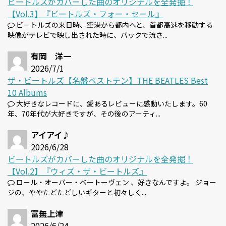
ビートルズがカバーした曲のオリジナルを全発掘！
【Vol.3】『ビートルズ・フォー・セール』
ビートルズの来日時、空港から都内へと、首都高速を移動する
映像がテレビで映し出された時に、バックで流さ...
有岡 洋一
2026/7/1
ザ・ビートルズ【名盤ベストテン】THE BEATLES Best
10 Albums
大好きなレコードに、愛あるレビューに感動いたします。60
年、70年代が大好きですが、その後のアーティ...
アイアイ♪
2026/6/28
ビートルズがカバーした曲のオリジナルを全発掘！
【Vol.2】『ウィズ・ザ・ビートルズ』
ロール・オーバー・ベートーヴェン 、好きなんですよ。 ジョー
ジの、ややたどたどしいギターと初々しく...
富無上津
2026/6/24