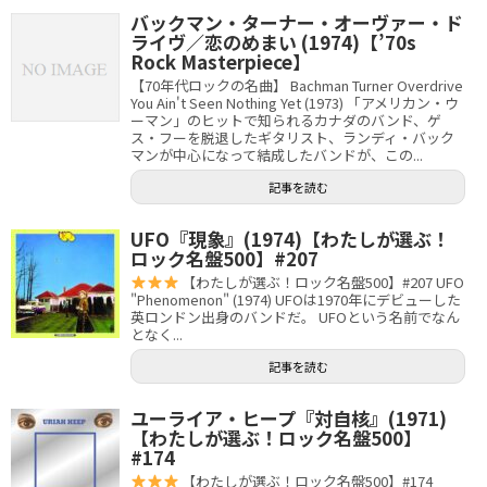
バックマン・ターナー・オーヴァー・ド
ライヴ／恋のめまい (1974)【’70s
Rock Masterpiece】
【70年代ロックの名曲】 Bachman Turner Overdrive
You Ain't Seen Nothing Yet (1973) 「アメリカン・ウ
ーマン」のヒットで知られるカナダのバンド、ゲ
ス・フーを脱退したギタリスト、ランディ・バック
マンが中心になって結成したバンドが、この...
記事を読む
UFO『現象』(1974)【わたしが選ぶ！
ロック名盤500】#207
【わたしが選ぶ！ロック名盤500】#207 UFO
"Phenomenon" (1974) UFOは1970年にデビューした
英ロンドン出身のバンドだ。 UFOという名前でなん
となく...
記事を読む
ユーライア・ヒープ『対自核』(1971)
【わたしが選ぶ！ロック名盤500】
#174
【わたしが選ぶ！ロック名盤500】#174