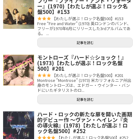
フリー『ファイアー・アンド・ウォータ
ー』(1970)【わたしが選ぶ！ロック名
盤500】#153
【わたしが選ぶ！ロック名盤500】#153
Free “Fire and Water” (1970) 英ロンドンのバンド、
フリーが1970年6月にリリースした3rdアルバムであ
る。 ...
記事を読む
モントローズ『ハード☆ショック！』
(1973)【わたしが選ぶ！ロック名盤
500】#201
【わたしが選ぶ！ロック名盤500】#201
Montrose "Montrose" (1973) 米カリフォルニア州出
身のモントローズは、エドガー・ウインター・バン
ドにいたギタリストのロ...
記事を読む
ハード・ロックの新たな扉を開いた画期
的デビュー作 〜ヴァン・ヘイレン『炎
の導火線』(1978)【わたしが選ぶ！ロ
ック名盤500】#252
【わたしが選ぶ！ロック名盤500】#252