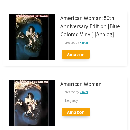
American Woman: 50th
Anniversary Edition [Blue
Colored Vinyl] [Analog]
created by
Rinker
Amazon
American Woman
created by
Rinker
Legacy
Amazon