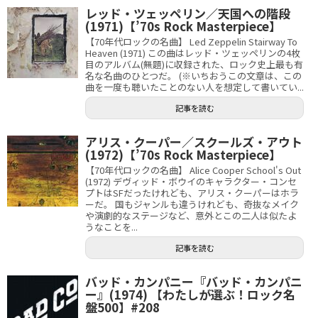
レッド・ツェッペリン／天国への階段
(1971)【’70s Rock Masterpiece】
【70年代ロックの名曲】 Led Zeppelin Stairway To
Heaven (1971) この曲はレッド・ツェッペリンの4枚
目のアルバム(無題)に収録された、ロック史上最も有
名な名曲のひとつだ。 (※いちおうこの文章は、この
曲を一度も聴いたことのない人を想定して書いてい...
記事を読む
アリス・クーパー／スクールズ・アウト
(1972)【’70s Rock Masterpiece】
【70年代ロックの名曲】 Alice Cooper School's Out
(1972) デヴィッド・ボウイのキャラクター・コンセ
プトはSFだったけれども、アリス・クーパーはホラ
ーだ。 国もジャンルも違うけれども、奇抜なメイク
や演劇的なステージなど、意外とこの二人は似たよ
うなことを...
記事を読む
バッド・カンパニー『バッド・カンパニ
ー』(1974) 【わたしが選ぶ！ロック名
盤500】#208