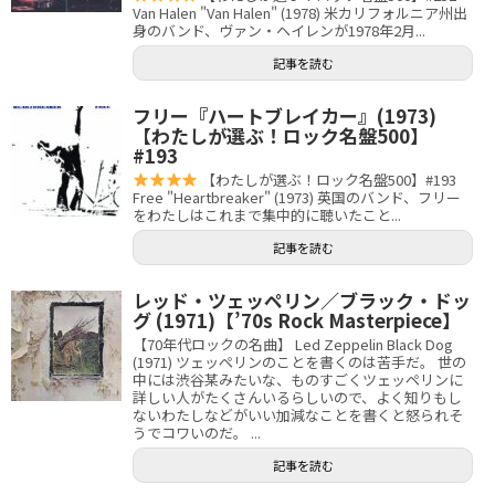
Van Halen "Van Halen" (1978) 米カリフォルニア州出
身のバンド、ヴァン・ヘイレンが1978年2月...
記事を読む
フリー『ハートブレイカー』(1973)
【わたしが選ぶ！ロック名盤500】
#193
【わたしが選ぶ！ロック名盤500】#193
Free "Heartbreaker" (1973) 英国のバンド、フリー
をわたしはこれまで集中的に聴いたこと...
記事を読む
レッド・ツェッペリン／ブラック・ドッ
グ (1971)【’70s Rock Masterpiece】
【70年代ロックの名曲】 Led Zeppelin Black Dog
(1971) ツェッペリンのことを書くのは苦手だ。 世の
中には渋谷某みたいな、ものすごくツェッペリンに
詳しい人がたくさんいるらしいので、よく知りもし
ないわたしなどがいい加減なことを書くと怒られそ
うでコワいのだ。 ...
記事を読む