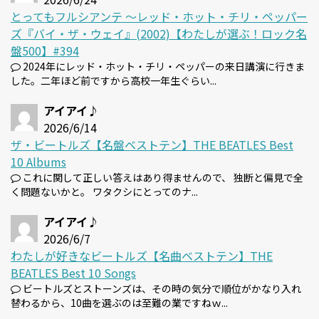
とってもフルシアンテ 〜レッド・ホット・チリ・ペッパー
ズ『バイ・ザ・ウェイ』(2002)【わたしが選ぶ！ロック名
盤500】#394
2024年にレッド・ホット・チリ・ペッパーの来日講演に行きま
した。二年ほど前ですから高校一年生ぐらい...
アイアイ♪
2026/6/14
ザ・ビートルズ【名盤ベストテン】THE BEATLES Best
10 Albums
これに関して正しい答えはあり得ませんので、 独断と偏見で全
く問題ないかと。 ワタクシにとってのナ...
アイアイ♪
2026/6/7
わたしが好きなビートルズ【名曲ベストテン】THE
BEATLES Best 10 Songs
ビートルズとストーンズは、その時の気分で順位がかなり入れ
替わるから、10曲を選ぶのは至難の業ですねｗ...