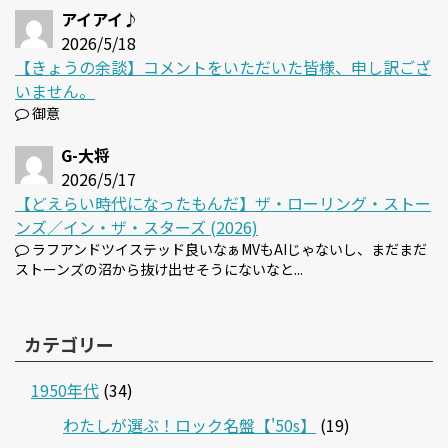
アイアイ♪
2026/5/18
【きょうの余談】コメントをいただいた皆様、申し訳ござ
いません。
御意
G-大将
2026/5/17
【どえらい時代になったもんだ】ザ・ローリング・ストー
ンズ／イン・ザ・スターズ (2026)
ラフアンドツイステッド良いなぁMVもAIじゃないし、まだまだ
ストーンズの沼から抜け出せそうにないなと...
カテゴリー
1950年代
(34)
わたしが選ぶ！ロック名盤【'50s】
(19)