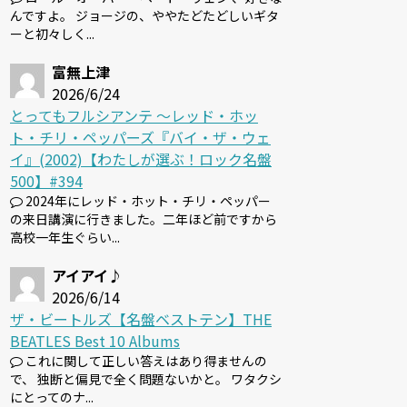
んですよ。 ジョージの、ややたどたどしいギタ
ーと初々しく...
富無上津
2026/6/24
とってもフルシアンテ 〜レッド・ホッ
ト・チリ・ペッパーズ『バイ・ザ・ウェ
イ』(2002)【わたしが選ぶ！ロック名盤
500】#394
2024年にレッド・ホット・チリ・ペッパー
の来日講演に行きました。二年ほど前ですから
高校一年生ぐらい...
アイアイ♪
2026/6/14
ザ・ビートルズ【名盤ベストテン】THE
BEATLES Best 10 Albums
これに関して正しい答えはあり得ませんの
で、 独断と偏見で全く問題ないかと。 ワタクシ
にとってのナ...