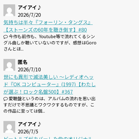
アイアイ♪
2026/7/20
気持ちは半々『フォーリン・タングス』
【ストーンズの60年を聴き倒す】#80
今作も前作も、Youtube等で流れてくるシン
グル曲しか聴いていないのですが、感想はGoro
さんとほ...
匿名
2026/7/10
世にも異形で滅法美しい 〜レディオヘッ
ド『OK コンピューター』(1997)【わたし
が選ぶ！ロック名盤500】#367
愛聴盤というのは、アルバムの流れを思い出
すだけで不思議とワクワクするものですが、こ
の作品に至っては個...
アイアイ♪
2026/7/5
ビートルズがカバーした曲のオリジナル