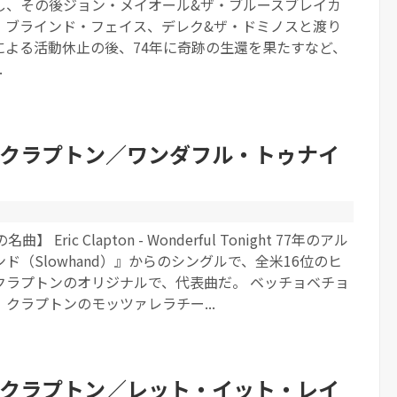
し、その後ジョン・メイオール&ザ・ブルースブレイカ
、ブラインド・フェイス、デレク&ザ・ドミノスと渡り
による活動休止の後、74年に奇跡の生還を果たすなど、
.
クラプトン／ワンダフル・トゥナイ
）
 Eric Clapton - Wonderful Tonight 77年のアル
ド（Slowhand）』からのシングルで、全米16位のヒ
クラプトンのオリジナルで、代表曲だ。 ベッチョベチョ
クラプトンのモッツァレラチー...
クラプトン／レット・イット・レイ