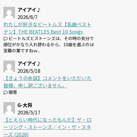
アイアイ♪
2026/6/7
わたしが好きなビートルズ【名曲ベスト
テン】THE BEATLES Best 10 Songs
ビートルズとストーンズは、その時の気分で
順位がかなり入れ替わるから、10曲を選ぶのは
至難の業ですねｗ...
アイアイ♪
2026/5/18
【きょうの余談】コメントをいただいた
皆様、申し訳ございません。
御意
G-大将
2026/5/17
【どえらい時代になったもんだ】ザ・ロ
ーリング・ストーンズ／イン・ザ・スタ
ーズ (2026)