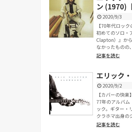
ン (1970)【
2020/9/3
【70年代ロックの名曲】
初めてのソロ・ア
Clapton）
なかったものの、
記事を読む
エリック・
2020/9/2
【カバーの快楽】 Er
77年のアルバム
ック。ギター・
クラホマ出身のシン
記事を読む