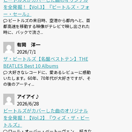
を全発掘！【Vol.3】『ビートルズ・フォ
ー・セール』
ビートルズの来日時、空港から都内へと、首
都高速を移動する映像がテレビで映し出された
時に、バックで流さ...
有岡 洋一
2026/7/1
ザ・ビートルズ【名盤ベストテン】THE
BEATLES Best 10 Albums
大好きなレコードに、愛あるレビューに感動
いたします。60年、70年代が大好きですが、そ
の後のアーティ...
アイアイ♪
2026/6/28
ビートルズがカバーした曲のオリジナル
を全発掘！【Vol.2】『ウィズ・ザ・ビー
トルズ』
ロール・オーバー・ベートーヴェン 、好きな