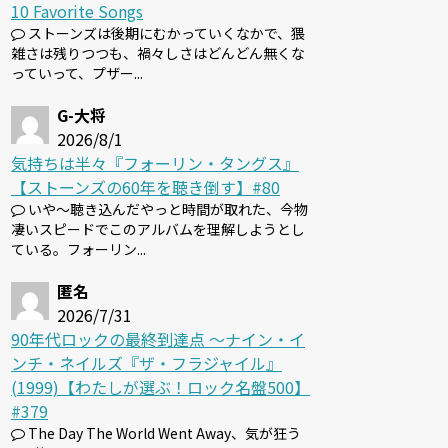
10 Favorite Songs
ストーンズは後期にむかっていくなかで、猥
雑さは残りつつも、禍々しさはどんどん無くな
っていって、プザー...
G-大将
2026/8/1
気持ちは半々『フォーリン・タングス』
【ストーンズの60年を聴き倒す】#80
いや～聴き込んだやっと時間が取れた、今物
凄いスピードでこのアルバムを理解しようとし
ている。フォーリン...
匿名
2026/7/31
90年代ロックの最終到達点 〜ナイン・イ
ンチ・ネイルズ『ザ・フラジャイル』
(1999)【わたしが選ぶ！ロック名盤500】
#379
The Day The World Went Away、気が狂う