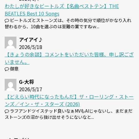
わたしが好きなビートルズ【名曲ベストテン】THE
BEATLES Best 10 Songs
ビートルズとストーンズは、その時の気分で順位がかなり入れ
替わるから、10曲を選ぶのは至難の業ですねｗ...
アイアイ♪
2026/5/18
【きょうの余談】コメントをいただいた皆様、申し訳ござ
いません。
御意
G-大将
2026/5/17
【どえらい時代になったもんだ】ザ・ローリング・ストー
ンズ／イン・ザ・スターズ (2026)
ラフアンドツイステッド良いなぁMVもAIじゃないし、まだまだ
ストーンズの沼から抜け出せそうにないなと...