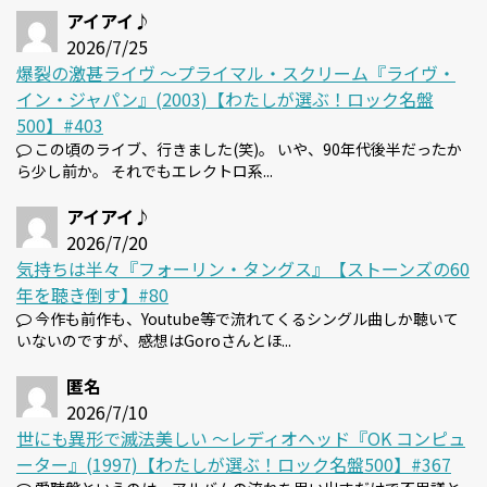
アイアイ♪
2026/7/25
爆裂の激甚ライヴ 〜プライマル・スクリーム『ライヴ・
イン・ジャパン』(2003)【わたしが選ぶ！ロック名盤
500】#403
この頃のライブ、行きました(笑)。 いや、90年代後半だったか
ら少し前か。 それでもエレクトロ系...
アイアイ♪
2026/7/20
気持ちは半々『フォーリン・タングス』【ストーンズの60
年を聴き倒す】#80
今作も前作も、Youtube等で流れてくるシングル曲しか聴いて
いないのですが、感想はGoroさんとほ...
匿名
2026/7/10
世にも異形で滅法美しい 〜レディオヘッド『OK コンピュ
ーター』(1997)【わたしが選ぶ！ロック名盤500】#367