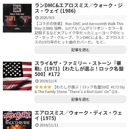
ランDMC&エアロスミス／ウォーク・ジ
ス・ウェイ (1986)
2025/9/3
【コラボの快楽】 Run-DMC and Aerosmith Walk This
Way (1986) 当時、1stアルバムがミリオン・セラーを
記録するなど大ブレイク中だったニューヨークのヒッ
プ・ホップ・グループ、ランDMCによる、エアロスミ
スの1975年のヒット曲のカバーだ。 もと...
記事を読む
スライ&ザ・ファミリー・ストーン『暴
動』(1971)【わたしが選ぶ！ロック名盤
500】#172
2024/11/4
【わたしが選ぶ！ロック名盤500】#172 Sly
& The Family Stone "There's a Riot Goin' On" (19...
記事を読む
エアロスミス／ウォーク・ディス・ウェ
イ (1975)
2016/11/11