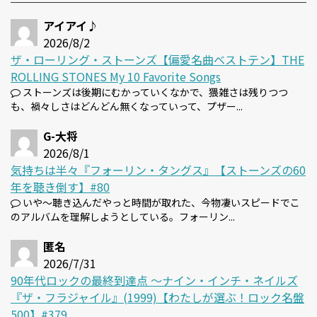
アイアイ♪
2026/8/2
ザ・ローリング・ストーンズ【偏愛名曲ベストテン】THE
ROLLING STONES My 10 Favorite Songs
ストーンズは後期にむかっていくなかで、猥雑さは残りつつ
も、禍々しさはどんどん無くなっていって、プザー...
G-大将
2026/8/1
気持ちは半々『フォーリン・タングス』【ストーンズの60
年を聴き倒す】#80
いや～聴き込んだやっと時間が取れた、今物凄いスピードでこ
のアルバムを理解しようとしている。フォーリン...
匿名
2026/7/31
90年代ロックの最終到達点 〜ナイン・インチ・ネイルズ
『ザ・フラジャイル』(1999)【わたしが選ぶ！ロック名盤
500】#379