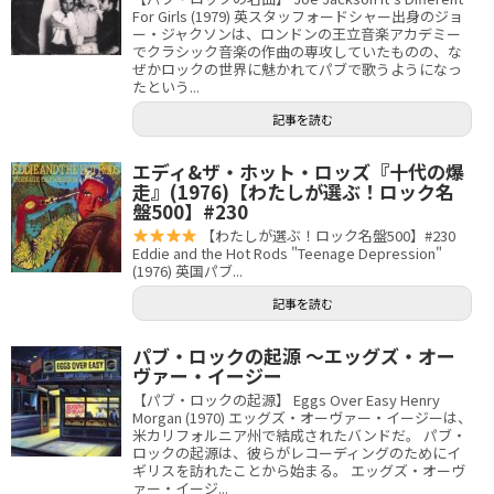
For Girls (1979) 英スタッフォードシャー出身のジョ
ー・ジャクソンは、ロンドンの王立音楽アカデミー
でクラシック音楽の作曲の専攻していたものの、な
ぜかロックの世界に魅かれてパブで歌うようになっ
たという...
記事を読む
エディ&ザ・ホット・ロッズ『十代の爆
走』(1976)【わたしが選ぶ！ロック名
盤500】#230
【わたしが選ぶ！ロック名盤500】#230
Eddie and the Hot Rods "Teenage Depression"
(1976) 英国パブ...
記事を読む
パブ・ロックの起源 〜エッグズ・オー
ヴァー・イージー
【パブ・ロックの起源】 Eggs Over Easy Henry
Morgan (1970) エッグズ・オーヴァー・イージーは、
米カリフォルニア州で結成されたバンドだ。 パブ・
ロックの起源は、彼らがレコーディングのためにイ
ギリスを訪れたことから始まる。 エッグズ・オーヴ
ァー・イージ...