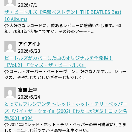
2026/7/1
ザ・ビートルズ【名盤ベストテン】THE BEATLES Best
10 Albums
大好きなレコードに、愛あるレビューに感動いたします。60
年、70年代が大好きですが、その後のアーティ...
アイアイ♪
2026/6/28
ビートルズがカバーした曲のオリジナルを全発掘！
【Vol.2】『ウィズ・ザ・ビートルズ』
ロール・オーバー・ベートーヴェン 、好きなんですよ。 ジョー
ジの、ややたどたどしいギターと初々しく...
富無上津
2026/6/24
とってもフルシアンテ 〜レッド・ホット・チリ・ペッパー
ズ『バイ・ザ・ウェイ』(2002)【わたしが選ぶ！ロック名
盤500】#394
2024年にレッド・ホット・チリ・ペッパーの来日講演に行きま
した。二年ほど前ですから高校一年生ぐらい...