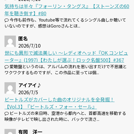
気持ちは半々『フォーリン・タングス』【ストーンズの60
年を聴き倒す】#80
今作も前作も、Youtube等で流れてくるシングル曲しか聴いて
いないのですが、感想はGoroさんとほ...
匿名
2026/7/10
世にも異形で滅法美しい 〜レディオヘッド『OK コンピュ
ーター』(1997)【わたしが選ぶ！ロック名盤500】#367
愛聴盤というのは、アルバムの流れを思い出すだけで不思議と
ワクワクするものですが、この作品に至っては個...
アイアイ♪
2026/7/5
ビートルズがカバーした曲のオリジナルを全発掘！
【Vol.3】『ビートルズ・フォー・セール』
ビートルズの来日時、空港から都内へと、首都高速を移動する
映像がテレビで映し出された時に、バックで流さ...
有岡 洋一