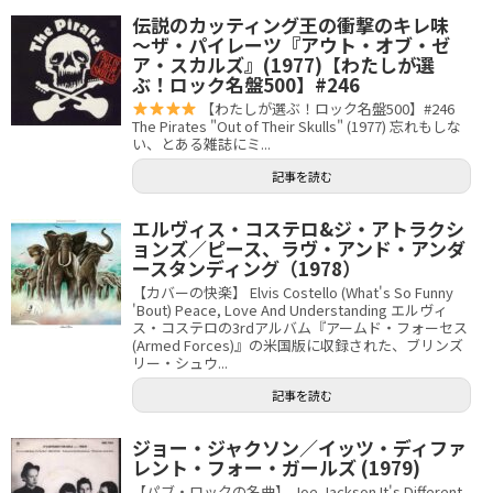
伝説のカッティング王の衝撃のキレ味
〜ザ・パイレーツ『アウト・オブ・ゼ
ア・スカルズ』(1977)【わたしが選
ぶ！ロック名盤500】#246
【わたしが選ぶ！ロック名盤500】#246
The Pirates "Out of Their Skulls" (1977) 忘れもしな
い、とある雑誌にミ...
記事を読む
エルヴィス・コステロ&ジ・アトラクシ
ョンズ／ピース、ラヴ・アンド・アンダ
ースタンディング（1978）
【カバーの快楽】 Elvis Costello (What's So Funny
'Bout) Peace, Love And Understanding エルヴィ
ス・コステロの3rdアルバム『アームド・フォーセス
(Armed Forces)』の米国版に収録された、ブリンズ
リー・シュウ...
記事を読む
ジョー・ジャクソン／イッツ・ディファ
レント・フォー・ガールズ (1979)
【パブ・ロックの名曲】 Joe Jackson It's Different