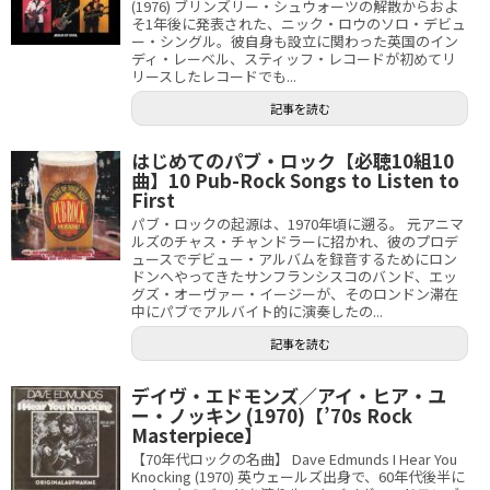
(1976) ブリンズリー・シュウォーツの解散からおよ
そ1年後に発表された、ニック・ロウのソロ・デビュ
ー・シングル。彼自身も設立に関わった英国のイン
ディ・レーベル、スティッフ・レコードが初めてリ
リースしたレコードでも...
記事を読む
はじめてのパブ・ロック【必聴10組10
曲】10 Pub-Rock Songs to Listen to
First
パブ・ロックの起源は、1970年頃に遡る。 元アニマ
ルズのチャス・チャンドラーに招かれ、彼のプロデ
ュースでデビュー・アルバムを録音するためにロン
ドンへやってきたサンフランシスコのバンド、エッ
グズ・オーヴァー・イージーが、そのロンドン滞在
中にパブでアルバイト的に演奏したの...
記事を読む
デイヴ・エドモンズ／アイ・ヒア・ユ
ー・ノッキン (1970)【’70s Rock
Masterpiece】
【70年代ロックの名曲】 Dave Edmunds I Hear You
Knocking (1970) 英ウェールズ出身で、60年代後半に