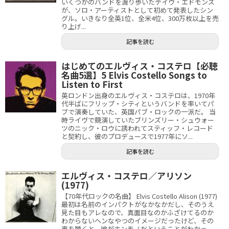
いくつかのバンドを渡り歩いたデイヴ・エドモンズ
が、ソロ・アーティストとして初めて発表したシン
グル。いきなり全英1位、全米4位、300万枚以上を売
り上げ...
記事を読む
はじめてのエルヴィス・コステロ【必聴
名曲5選】5 Elvis Costello Songs to
Listen to First
英ロンドン出身のエルヴィス・コステロは、1970年
代半ばにフリップ・シティというバンドを率いてパ
ブで演奏していた、英国パブ・ロックの一派だ。 当
時ライヴで競演していたブリンズリー・シュウォー
ツのニック・ロウに誘われてスティッフ・レコード
と契約し、彼のプロデュースで1977年にソ...
記事を読む
エルヴィス・コステロ／アリソン
(1977)
【70年代ロックの名曲】 Elvis Costello Alison (1977)
最初は名前のインパクトがなかなかだし、そのうえ
見た目もアレなので、真面目なのかふざけてるのか
わからないヘンなやつのイメージだったけど、その
声を聴くと、彼がホンモノだということがわかっ