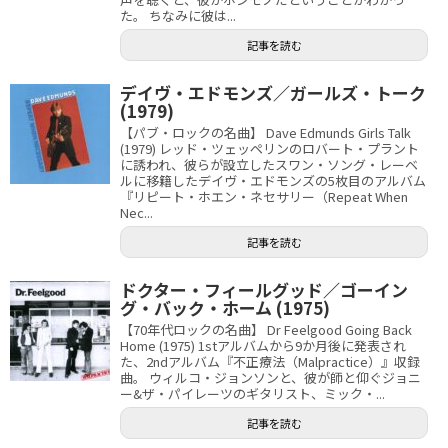
た。 ちなみに彼は...
記事を読む
デイヴ・エドモンズ／ガールズ・トーク
(1979)
【パブ・ロックの名曲】 Dave Edmunds Girls Talk
(1979) レッド・ツェッペリンのロバート・プラント
に誘われ、彼らが設立したスワン・ソング・レーベ
ルに移籍したデイヴ・エドモンズの5枚目のアルバム
『リピート・ホエン・ネセサリー（Repeat When
Nec...
記事を読む
ドクター・フィールグッド／ゴーイン
グ・バック・ホーム (1975)
【70年代ロックの名曲】 Dr Feelgood Going Back
Home (1975) 1stアルバムから9か月後に発表され
た、2ndアルバム『不正療法（Malpractice）』収録
曲。 ウィルコ・ジョンソンと、彼が師と仰ぐジョニ
ー&ザ・パイレーツのギタリスト、ミック・...
記事を読む