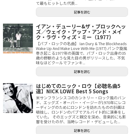
て最もヒットした代表...
記事を読む
イアン・デューリー&ザ・ブロックヘッ
ズ／ウェイク・アップ・アンド・メイ
ク・ラヴ・ウィズ・ミー（1977）
【パブ・ロックの名曲】 Ian Dury & The Blockheads
Wake Up And Make Love With Me (1977) パンク旋風
巻き起こる1977年の英国で、パブ・ロック出身の35
歳の野獣のような見た目の男がリリースした、不気
味なほどクールでファンキ...
記事を読む
はじめてのニック・ロウ【必聴名曲5
選】NICK LOWE Best 5 Songs
米サンフランシスコのカントリー・ロック風のバン
ド、エッグズ・オーバー・イージーが1970年にレコ
ーディングのためにロンドンを訪れたものの計画は
頓挫し、ロンドンのパブでアルバイト的に演奏をし
ていた。 そのエッグズと親交を深め、音楽的にも影
響を受けたのが、当時レコード・デビューした...
記事を読む