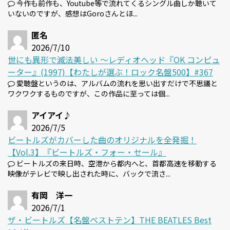
今作も前作も、Youtube等で流れてくるシングル曲しか聴いて
いないのですが、感想はGoroさんとほ...
匿名
2026/7/10
世にも異形で滅法美しい 〜レディオヘッド『OK コンピュ
ーター』(1997)【わたしが選ぶ！ロック名盤500】#367
愛聴盤というのは、アルバムの流れを思い出すだけで不思議と
ワクワクするものですが、この作品に至っては個...
アイアイ♪
2026/7/5
ビートルズがカバーした曲のオリジナルを全発掘！
【Vol.3】『ビートルズ・フォー・セール』
ビートルズの来日時、空港から都内へと、首都高速を移動する
映像がテレビで映し出された時に、バックで流さ...
有岡 洋一
2026/7/1
ザ・ビートルズ【名盤ベストテン】THE BEATLES Best