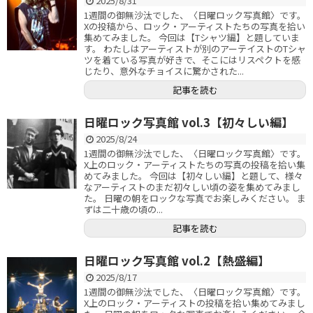
2025/8/31
1週間の御無沙汰でした、〈日曜ロック写真館〉です。
Xの投稿から、ロック・アーティストたちの写真を拾い
集めてみました。 今回は【Tシャツ編】と題していま
す。 わたしはアーティストが別のアーテイストのTシャ
ツを着ている写真が好きで、そこにはリスペクトを感
じたり、意外なチョイスに驚かされた...
記事を読む
日曜ロック写真館 vol.3【初々しい編】
2025/8/24
1週間の御無沙汰でした、〈日曜ロック写真館〉です。
X上のロック・アーティストたちの写真の投稿を拾い集
めてみました。 今回は【初々しい編】と題して、様々
なアーティストのまだ初々しい頃の姿を集めてみまし
た。 日曜の朝をロックな写真でお楽しみください。 ま
ずは二十歳の頃の...
記事を読む
日曜ロック写真館 vol.2【熱盛編】
2025/8/17
1週間の御無沙汰でした、〈日曜ロック写真館〉です。
X上のロック・アーティストの投稿を拾い集めてみまし