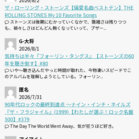
2026/8/2
ザ・ローリング・ストーンズ【偏愛名曲ベストテン】THE
ROLLING STONES My 10 Favorite Songs
ストーンズは後期にむかっていくなかで、猥雑さは残りつつ
も、禍々しさはどんどん無くなっていって、プザー...
G-大将
2026/8/1
気持ちは半々『フォーリン・タングス』【ストーンズの60
年を聴き倒す】#80
いや～聴き込んだやっと時間が取れた、今物凄いスピードでこ
のアルバムを理解しようとしている。フォーリン...
匿名
2026/7/31
90年代ロックの最終到達点 〜ナイン・インチ・ネイルズ
『ザ・フラジャイル』(1999)【わたしが選ぶ！ロック名盤
500】#379
The Day The World Went Away、気が狂うほど好き。