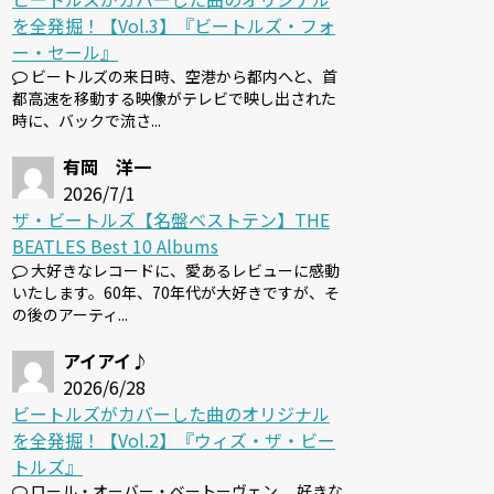
を全発掘！【Vol.3】『ビートルズ・フォ
ー・セール』
ビートルズの来日時、空港から都内へと、首
都高速を移動する映像がテレビで映し出された
時に、バックで流さ...
有岡 洋一
2026/7/1
ザ・ビートルズ【名盤ベストテン】THE
BEATLES Best 10 Albums
大好きなレコードに、愛あるレビューに感動
いたします。60年、70年代が大好きですが、そ
の後のアーティ...
アイアイ♪
2026/6/28
ビートルズがカバーした曲のオリジナル
を全発掘！【Vol.2】『ウィズ・ザ・ビー
トルズ』
ロール・オーバー・ベートーヴェン 、好きな