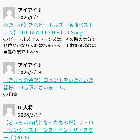
アイアイ♪
2026/6/7
わたしが好きなビートルズ【名曲ベスト
テン】THE BEATLES Best 10 Songs
ビートルズとストーンズは、その時の気分で
順位がかなり入れ替わるから、10曲を選ぶのは
至難の業ですねｗ...
アイアイ♪
2026/5/18
【きょうの余談】コメントをいただいた
皆様、申し訳ございません。
御意
G-大将
2026/5/17
【どえらい時代になったもんだ】ザ・ロ
ーリング・ストーンズ／イン・ザ・スタ
ーズ (2026)