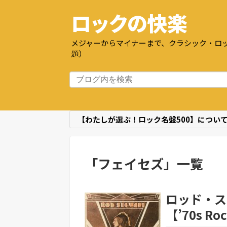
ロックの快楽
メジャーからマイナーまで、クラシック・ロッ
題）
【わたしが選ぶ！ロック名盤500】につい
「
フェイセズ
」
一覧
ロッド・ス
【’70s Ro