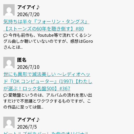
アイアイ♪
2026/7/20
気持ちは半々『フォーリン・タングス』
【ストーンズの60年を聴き倒す】#80
今作も前作も、Youtube等で流れてくるシン
グル曲しか聴いていないのですが、感想はGoro
さんとほ...
匿名
2026/7/10
世にも異形で滅法美しい 〜レディオヘッ
ド『OK コンピューター』(1997)【わたし
が選ぶ！ロック名盤500】#367
愛聴盤というのは、アルバムの流れを思い出
すだけで不思議とワクワクするものですが、こ
の作品に至っては個...
アイアイ♪
2026/7/5
ビートルズがカバーした曲のオリジナル