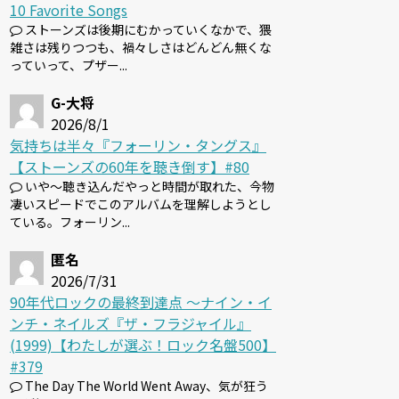
10 Favorite Songs
ストーンズは後期にむかっていくなかで、猥
雑さは残りつつも、禍々しさはどんどん無くな
っていって、プザー...
G-大将
2026/8/1
気持ちは半々『フォーリン・タングス』
【ストーンズの60年を聴き倒す】#80
いや～聴き込んだやっと時間が取れた、今物
凄いスピードでこのアルバムを理解しようとし
ている。フォーリン...
匿名
2026/7/31
90年代ロックの最終到達点 〜ナイン・イ
ンチ・ネイルズ『ザ・フラジャイル』
(1999)【わたしが選ぶ！ロック名盤500】
#379
The Day The World Went Away、気が狂う