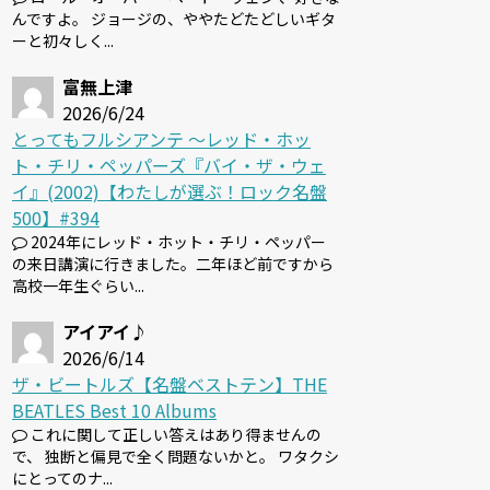
んですよ。 ジョージの、ややたどたどしいギタ
ーと初々しく...
富無上津
2026/6/24
とってもフルシアンテ 〜レッド・ホッ
ト・チリ・ペッパーズ『バイ・ザ・ウェ
イ』(2002)【わたしが選ぶ！ロック名盤
500】#394
2024年にレッド・ホット・チリ・ペッパー
の来日講演に行きました。二年ほど前ですから
高校一年生ぐらい...
アイアイ♪
2026/6/14
ザ・ビートルズ【名盤ベストテン】THE
BEATLES Best 10 Albums
これに関して正しい答えはあり得ませんの
で、 独断と偏見で全く問題ないかと。 ワタクシ
にとってのナ...