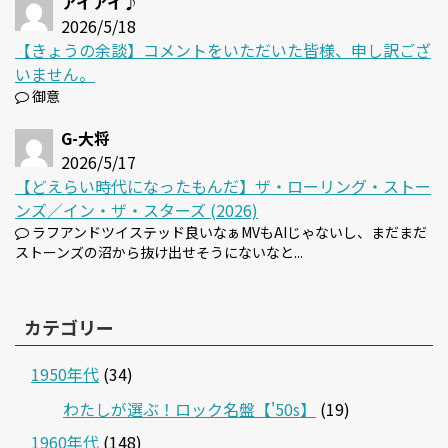
アイアイ♪
2026/5/18
【きょうの余談】コメントをいただいた皆様、申し訳ござ
いません。
御意
G-大将
2026/5/17
【どえらい時代になったもんだ】ザ・ローリング・ストー
ンズ／イン・ザ・スターズ (2026)
ラフアンドツイステッド良いなぁMVもAIじゃないし、まだまだ
ストーンズの沼から抜け出せそうにないなと...
カテゴリー
1950年代
(34)
わたしが選ぶ！ロック名盤【'50s】
(19)
1960年代
(148)