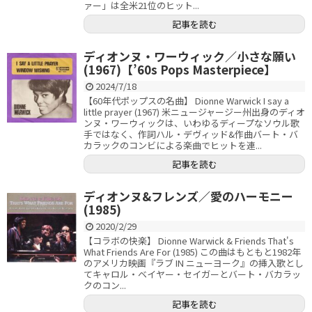
ァー」は全米21位のヒット...
記事を読む
ディオンヌ・ワーウィック／小さな願い
(1967)【’60s Pops Masterpiece】
2024/7/18
【60年代ポップスの名曲】 Dionne Warwick I say a
little prayer (1967) 米ニュージャージー州出身のディオ
ンヌ・ワーウィックは、いわゆるディープなソウル歌
手ではなく、作詞ハル・デヴィッド&作曲バート・バ
カラックのコンビによる楽曲でヒットを連...
記事を読む
ディオンヌ&フレンズ／愛のハーモニー
(1985)
2020/2/29
【コラボの快楽】 Dionne Warwick & Friends That's
What Friends Are For (1985) この曲はもともと1982年
のアメリカ映画『ラブ IN ニューヨーク』の挿入歌とし
てキャロル・ベイヤー・セイガーとバート・バカラッ
クのコン...
記事を読む