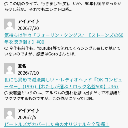
この頃のライブ、行きました(笑)。 いや、90年代後半だったか
ら少し前か。 それでもエレクトロ系...
アイアイ♪
2026/7/20
気持ちは半々『フォーリン・タングス』【ストーンズの60
年を聴き倒す】#80
今作も前作も、Youtube等で流れてくるシングル曲しか聴いて
いないのですが、感想はGoroさんとほ...
匿名
2026/7/10
世にも異形で滅法美しい 〜レディオヘッド『OK コンピュ
ーター』(1997)【わたしが選ぶ！ロック名盤500】#367
愛聴盤というのは、アルバムの流れを思い出すだけで不思議と
ワクワクするものですが、この作品に至っては個...
アイアイ♪
2026/7/5
ビートルズがカバーした曲のオリジナルを全発掘！