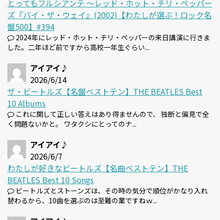
とってもフルシアンテ 〜レッド・ホット・チリ・ペッパー
ズ『バイ・ザ・ウェイ』(2002)【わたしが選ぶ！ロック名
盤500】#394
2024年にレッド・ホット・チリ・ペッパーの来日講演に行きま
した。二年ほど前ですから高校一年生ぐらい...
アイアイ♪
2026/6/14
ザ・ビートルズ【名盤ベストテン】THE BEATLES Best
10 Albums
これに関して正しい答えはあり得ませんので、 独断と偏見で全
く問題ないかと。 ワタクシにとってのナ...
アイアイ♪
2026/6/7
わたしが好きなビートルズ【名曲ベストテン】THE
BEATLES Best 10 Songs
ビートルズとストーンズは、その時の気分で順位がかなり入れ
替わるから、10曲を選ぶのは至難の業ですねｗ...