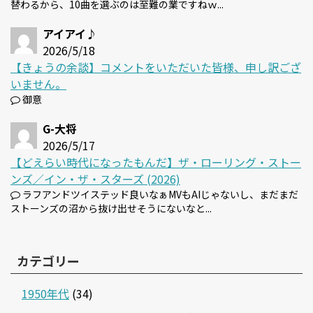
替わるから、10曲を選ぶのは至難の業ですねｗ...
アイアイ♪
2026/5/18
【きょうの余談】コメントをいただいた皆様、申し訳ござ
いません。
御意
G-大将
2026/5/17
【どえらい時代になったもんだ】ザ・ローリング・ストー
ンズ／イン・ザ・スターズ (2026)
ラフアンドツイステッド良いなぁMVもAIじゃないし、まだまだ
ストーンズの沼から抜け出せそうにないなと...
カテゴリー
1950年代
(34)