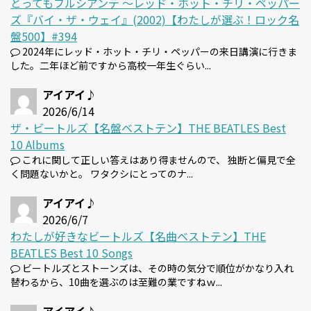
とってもフルシアンテ 〜レッド・ホット・チリ・ペッパー
ズ『バイ・ザ・ウェイ』(2002)【わたしが選ぶ！ロック名
盤500】#394
2024年にレッド・ホット・チリ・ペッパーの来日講演に行きま
した。二年ほど前ですから高校一年生ぐらい...
アイアイ♪
2026/6/14
ザ・ビートルズ【名盤ベストテン】THE BEATLES Best
10 Albums
これに関して正しい答えはあり得ませんので、 独断と偏見で全
く問題ないかと。 ワタクシにとってのナ...
アイアイ♪
2026/6/7
わたしが好きなビートルズ【名曲ベストテン】THE
BEATLES Best 10 Songs
ビートルズとストーンズは、その時の気分で順位がかなり入れ
替わるから、10曲を選ぶのは至難の業ですねｗ...