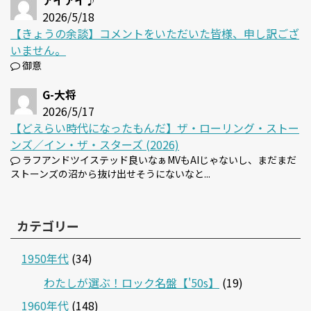
アイアイ♪
2026/5/18
【きょうの余談】コメントをいただいた皆様、申し訳ござ
いません。
御意
G-大将
2026/5/17
【どえらい時代になったもんだ】ザ・ローリング・ストー
ンズ／イン・ザ・スターズ (2026)
ラフアンドツイステッド良いなぁMVもAIじゃないし、まだまだ
ストーンズの沼から抜け出せそうにないなと...
カテゴリー
1950年代
(34)
わたしが選ぶ！ロック名盤【'50s】
(19)
1960年代
(148)