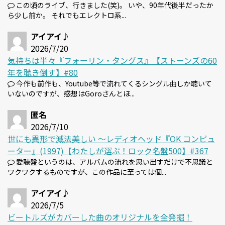
この頃のライブ、行きました(笑)。 いや、90年代後半だったか
ら少し前か。 それでもエレクトロ系...
アイアイ♪
2026/7/20
気持ちは半々『フォーリン・タングス』【ストーンズの60
年を聴き倒す】#80
今作も前作も、Youtube等で流れてくるシングル曲しか聴いて
いないのですが、感想はGoroさんとほ...
匿名
2026/7/10
世にも異形で滅法美しい 〜レディオヘッド『OK コンピュ
ーター』(1997)【わたしが選ぶ！ロック名盤500】#367
愛聴盤というのは、アルバムの流れを思い出すだけで不思議と
ワクワクするものですが、この作品に至っては個...
アイアイ♪
2026/7/5
ビートルズがカバーした曲のオリジナルを全発掘！