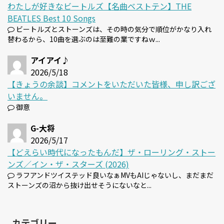
わたしが好きなビートルズ【名曲ベストテン】THE
BEATLES Best 10 Songs
ビートルズとストーンズは、その時の気分で順位がかなり入れ
替わるから、10曲を選ぶのは至難の業ですねｗ...
アイアイ♪
2026/5/18
【きょうの余談】コメントをいただいた皆様、申し訳ござ
いません。
御意
G-大将
2026/5/17
【どえらい時代になったもんだ】ザ・ローリング・ストー
ンズ／イン・ザ・スターズ (2026)
ラフアンドツイステッド良いなぁMVもAIじゃないし、まだまだ
ストーンズの沼から抜け出せそうにないなと...
カテゴリー