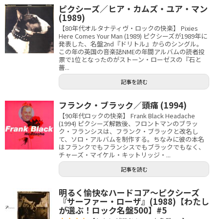
ピクシーズ／ヒア・カムズ・ユア・マン
(1989)
【80年代オルタナティヴ・ロックの快楽】 Pixies
Here Comes Your Man (1989) ピクシーズが1989年に
発表した、名盤2nd『ドリトル』からのシングル。
この年の英国の音楽誌NMEの年間アルバムの読者投
票で1位となったのがストーン・ローゼスの『石と
薔...
記事を読む
フランク・ブラック／頭痛 (1994)
【90年代ロックの快楽】 Frank Black Headache
(1994) ピクシーズ解散後、フロントマンのブラッ
ク・フランシスは、フランク・ブラックと改名し
て、ソロ・アルバムを制作する。ちなみに彼の本名
はフランクでもフランシスでもブラックでもなく、
チャーズ・マイケル・キットリッジ・...
記事を読む
明るく愉快なハードコア〜ピクシーズ
『サーファー・ローザ』(1988)【わたし
が選ぶ！ロック名盤500】#5