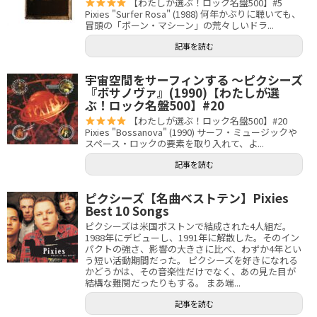
【わたしが選ぶ！ロック名盤500】#5
Pixies "Surfer Rosa" (1988) 何年かぶりに聴いても、
冒頭の「ボーン・マシーン」の荒々しいドラ...
記事を読む
宇宙空間をサーフィンする 〜ピクシーズ
『ボサノヴァ』(1990)【わたしが選
ぶ！ロック名盤500】#20
【わたしが選ぶ！ロック名盤500】#20
Pixies "Bossanova" (1990) サーフ・ミュージックや
スペース・ロックの要素を取り入れて、よ...
記事を読む
ピクシーズ【名曲ベストテン】Pixies
Best 10 Songs
ピクシーズは米国ボストンで結成された4人組だ。
1988年にデビューし、1991年に解散した。そのイン
パクトの強さ、影響の大きさに比べ、わずか4年とい
う短い活動期間だった。 ピクシーズを好きになれる
かどうかは、その音楽性だけでなく、あの見た目が
結構な難関だったりもする。 まあ端...
記事を読む