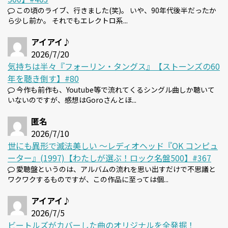
この頃のライブ、行きました(笑)。 いや、90年代後半だったか
ら少し前か。 それでもエレクトロ系...
アイアイ♪
2026/7/20
気持ちは半々『フォーリン・タングス』【ストーンズの60
年を聴き倒す】#80
今作も前作も、Youtube等で流れてくるシングル曲しか聴いて
いないのですが、感想はGoroさんとほ...
匿名
2026/7/10
世にも異形で滅法美しい 〜レディオヘッド『OK コンピュ
ーター』(1997)【わたしが選ぶ！ロック名盤500】#367
愛聴盤というのは、アルバムの流れを思い出すだけで不思議と
ワクワクするものですが、この作品に至っては個...
アイアイ♪
2026/7/5
ビートルズがカバーした曲のオリジナルを全発掘！