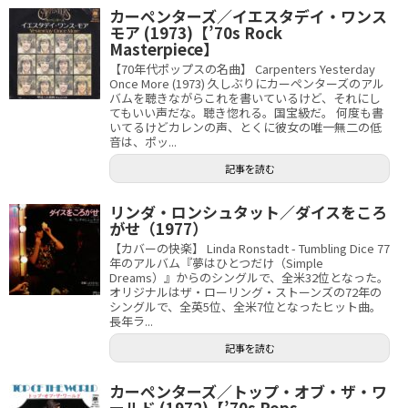
カーペンターズ／イエスタデイ・ワンス
モア (1973)【’70s Rock
Masterpiece】
【70年代ポップスの名曲】 Carpenters Yesterday
Once More (1973) 久しぶりにカーペンターズのアル
バムを聴きながらこれを書いているけど、それにし
てもいい声だな。聴き惚れる。国宝級だ。 何度も書
いてるけどカレンの声、とくに彼女の唯一無二の低
音は、ポッ...
記事を読む
リンダ・ロンシュタット／ダイスをころ
がせ（1977）
【カバーの快楽】 Linda Ronstadt - Tumbling Dice 77
年のアルバム『夢はひとつだけ（Simple
Dreams）』からのシングルで、全米32位となった。
オリジナルはザ・ローリング・ストーンズの72年の
シングルで、全英5位、全米7位となったヒット曲。
長年ラ...
記事を読む
カーペンターズ／トップ・オブ・ザ・ワ
ールド (1972)【’70s Pops