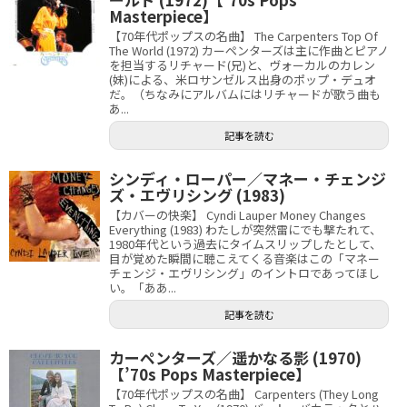
Masterpiece】
【70年代ポップスの名曲】 The Carpenters Top Of
The World (1972) カーペンターズは主に作曲とピアノ
を担当するリチャード(兄)と、ヴォーカルのカレン
(妹)による、米ロサンゼルス出身のポップ・デュオ
だ。（ちなみにアルバムにはリチャードが歌う曲も
あ...
記事を読む
シンディ・ローパー／マネー・チェンジ
ズ・エヴリシング (1983)
【カバーの快楽】 Cyndi Lauper Money Changes
Everything (1983) わたしが突然雷にでも撃たれて、
1980年代という過去にタイムスリップしたとして、
目が覚めた瞬間に聴こえてくる音楽はこの「マネー
チェンジ・エヴリシング」のイントロであってほし
い。「ああ...
記事を読む
カーペンターズ／遥かなる影 (1970)
【’70s Pops Masterpiece】
【70年代ポップスの名曲】 Carpenters (They Long