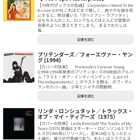
【70年代ポップスの名曲】 Carpenters I Need To Be
In Love (1976) これほどまで美しく、爽やかな曲を前
にすると、昨日書いた「ボヘミアン・ラプソディ」
はもちろんのこと、ロックなんてほとんどが変態の
音楽のように思えてきてしまう。 まるでわたしは
毎...
記事を読む
プリテンダーズ／フォーエヴァー・ヤン
グ (1994)
【カバーの快楽】 Pretenders Forever Young
(1994) 1994年発表のプリテンダーズの6枚目のアルバ
ム『ラスト・オブ・インディペンデンツ（Last Of
The Independents）』のラストを飾る、ボブ・ディ
ランのカバー曲。 少年とシャチの感動物...
記事を読む
リンダ・ロンシュタット／トラックス・
オブ・マイ・ティアーズ（1975）
【カバーの快楽】 Linda Ronstadt The Tracks of My
Tears (1975) 原曲はスモーキー・ロビンソン&ミラク
ルズが1965年にリリースし、全米16位となったヒッ
ト曲だ。彼らの代表曲であり、わたしはミラクルズ