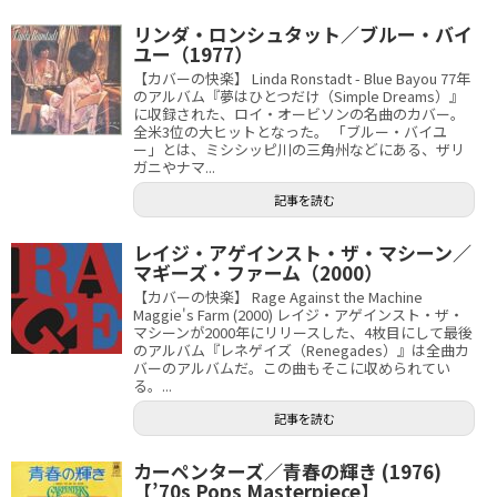
リンダ・ロンシュタット／ブルー・バイ
ユー（1977）
【カバーの快楽】 Linda Ronstadt - Blue Bayou 77年
のアルバム『夢はひとつだけ（Simple Dreams）』
に収録された、ロイ・オービソンの名曲のカバー。
全米3位の大ヒットとなった。 「ブルー・バイユ
ー」とは、ミシシッピ川の三角州などにある、ザリ
ガニやナマ...
記事を読む
レイジ・アゲインスト・ザ・マシーン／
マギーズ・ファーム（2000）
【カバーの快楽】 Rage Against the Machine
Maggie's Farm (2000) レイジ・アゲインスト・ザ・
マシーンが2000年にリリースした、4枚目にして最後
のアルバム『レネゲイズ（Renegades）』は全曲カ
バーのアルバムだ。この曲もそこに収められてい
る。...
記事を読む
カーペンターズ／青春の輝き (1976)
【’70s Pops Masterpiece】