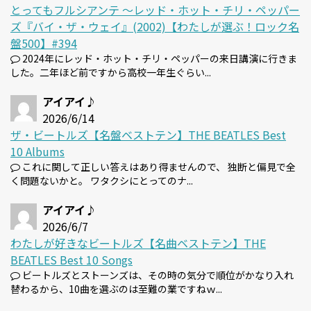
とってもフルシアンテ 〜レッド・ホット・チリ・ペッパー
ズ『バイ・ザ・ウェイ』(2002)【わたしが選ぶ！ロック名
盤500】#394
2024年にレッド・ホット・チリ・ペッパーの来日講演に行きま
した。二年ほど前ですから高校一年生ぐらい...
アイアイ♪
2026/6/14
ザ・ビートルズ【名盤ベストテン】THE BEATLES Best
10 Albums
これに関して正しい答えはあり得ませんので、 独断と偏見で全
く問題ないかと。 ワタクシにとってのナ...
アイアイ♪
2026/6/7
わたしが好きなビートルズ【名曲ベストテン】THE
BEATLES Best 10 Songs
ビートルズとストーンズは、その時の気分で順位がかなり入れ
替わるから、10曲を選ぶのは至難の業ですねｗ...