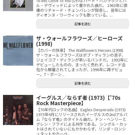
To Be) Close To You (1970) バート・バカラックとハ
ル・デヴィッドによって書かれた曲だ。 1963年に俳
優のリチャード・チェンバレンが録音し、翌年には
ディオンヌ・ワーウィックも歌っている。...
記事を読む
ザ・ウォールフラワーズ／ヒーローズ
(1998)
【カバーの快楽】 The Wallflowers Heroes (1998)
ザ・ウォールフラワーズはボブ・ディランの息子、
ジェイコブ・ディランが率いるバンドだ。 1992年に
デビューしたものの、まったく売れず、レコード会
社から解雇されてしまったが、1996年に再デビュ
ー。T・ボーン...
記事を読む
イーグルス／ならず者 (1973)【’70s
Rock Masterpiece】
【70年代ロックの名曲】 Eagles Desperado (1973)
1973年4月にリリースされたイーグルスの2ndアルバ
ム『ならず者』のタイトル曲だ。ドン・ヘンリーと
グレン・フライによる共作である。 シングル・カッ
トはされていないにもかかわらず、リンダ・ロンシ
ュタットやカーペ...