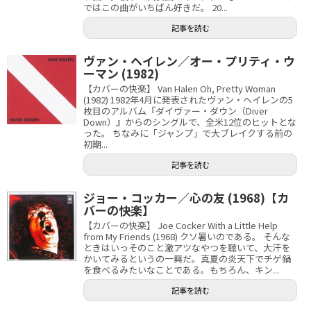
ではこの曲がいちばん好きだ。 20...
記事を読む
ヴァン・ヘイレン／オー・プリティ・ウ
ーマン (1982)
【カバーの快楽】 Van Halen Oh, Pretty Woman
(1982) 1982年4月に発表されたヴァン・ヘイレンの5
枚目のアルバム『ダイヴァー・ダウン（Diver
Down）』からのシングルで、全米12位のヒットとな
った。 ちなみに「ジャンプ」で大ブレイクする前の
初期...
記事を読む
ジョー・コッカー／心の友 (1968)【カ
バーの快楽】
【カバーの快楽】 Joe Cocker With a Little Help
from My Friends (1968) クソ暑いのである。 そんな
ときはいっそのこと激アツなやつを聴いて、大汗を
かいてみるというの一興だ。真夏の炎天下でチゲ鍋
を食べるみたいなことである。もちろん、キン...
記事を読む