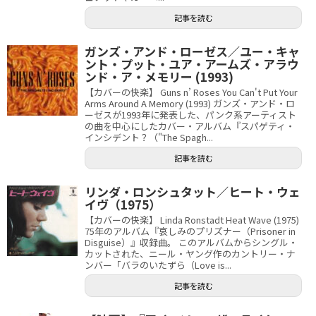
記事を読む
ガンズ・アンド・ローゼス／ユー・キャ
ント・プット・ユア・アームズ・アラウ
ンド・ア・メモリー (1993)
【カバーの快楽】 Guns n’ Roses You Can't Put Your
Arms Around A Memory (1993) ガンズ・アンド・ロ
ーゼスが1993年に発表した、パンク系アーティスト
の曲を中心にしたカバー・アルバム『スパゲティ・
インシデント？（"The Spagh...
記事を読む
リンダ・ロンシュタット／ヒート・ウェ
イヴ（1975）
【カバーの快楽】 Linda Ronstadt Heat Wave (1975)
75年のアルバム『哀しみのプリズナー（Prisoner in
Disguise）』収録曲。 このアルバムからシングル・
カットされた、ニール・ヤング作のカントリー・ナ
ンバー「バラのいたずら（Love is...
記事を読む